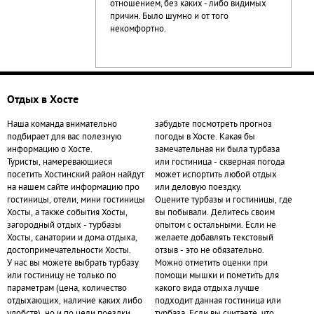
отношением, без каких - либо видимых
причин. Было шумно и от того
некомфортно.
Отдых в Хосте
Наша команда внимательно
забудьте посмотреть прогноз
подбирает для вас полезную
погоды в Хосте. Какая бы
информацию о Хосте.
замечательная ни была турбаза
Туристы, намеревающиеся
или гостиница - скверная погода
посетить Хостинский район найдут
может испортить любой отдых
на нашем сайте информацию про
или деловую поездку.
гостиницы, отели, мини гостиницы
Оцените турбазы и гостиницы, где
Хосты, а также события Хосты,
вы побывали. Делитесь своим
загородный отдых - турбазы
опытом с остальными. Если не
Хосты, санатории и дома отдыха,
желаете добавлять текстовый
достопримечательности Хосты.
отзыв - это не обязательно.
У нас вы можете выбрать турбазу
Можно отметить оценки при
или гостиницу не только по
помощи мышки и пометить для
параметрам (цена, количество
какого вида отдыха лучше
отдыхающих, наличие каких либо
подходит данная гостиница или