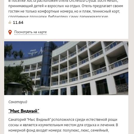
В поселке Хоста расположен отель Orchestra Crystal Sochi Resort,
принимающий детей и взрослых на отдых. Отель предлагает своим
гостям не только комфортные номера, но и пляж, теннисный корт,
спортивные площадки, библиотеку, сауну, парикмахерскую...
11.64
Посмотреть на карте
Санаторий
"Мыс Видный"
Санаторий "Мыс Видный" рсположился среди естественой рощи
сосны и является изумительным местом для отдыха и лечения. В
номерной фонд входят номера: полулюкс, люкс, семейный,