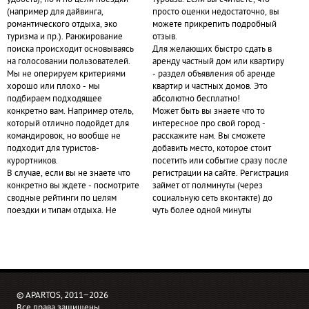
удобств), но и по цели поездки
турбаза. Если вы считаете, что
(например для дайвинга,
просто оценки недостаточно, вы
романтического отдыха, эко
можете прикрепить подробный
туризма и пр.). Ранжирование
отзыв.
поиска происходит основываясь
Для желающих быстро сдать в
на голосовании пользователей.
аренду частный дом или квартиру
Мы не оперируем критериями
- раздел объявления об аренде
хорошо или плохо - мы
квартир и частных домов. Это
подбираем подходящее
абсолютно бесплатно!
конкретно вам. Например отель,
Может быть вы знаете что то
который отлично подойдет для
интересное про свой город -
командировок, но вообще не
расскажите нам. Вы сможете
подходит для туристов-
добавить место, которое стоит
курортников.
посетить или событие сразу после
В случае, если вы не знаете что
регистрации на сайте. Регистрация
конкретно вы ждете - посмотрите
займет от полминуты (через
сводные рейтинги по целям
социальную сеть вконтакте) до
поездки и типам отдыха. Не
чуть более одной минуты
© APARTOS, 2011−2026
Все права защищены