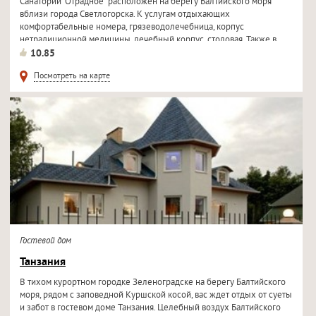
Санаторий "Отрадное" расположен на берегу Балтийского моря
вблизи города Светлогорска. К услугам отдыхающих
комфортабельные номера, грязеводолечебница, корпус
нетрадиционной медицины, лечебный корпус, столовая. Также в
санатории имеется...
10.85
Посмотреть на карте
Гостевой дом
Танзания
В тихом курортном городке Зеленоградске на берегу Балтийского
моря, рядом с заповедной Куршской косой, вас ждет отдых от суеты
и забот в гостевом доме Танзания. Целебный воздух Балтийского