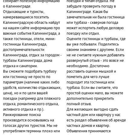
собирает полезную информацию
поездки и типам отдыха. Не
о Калининграде.
забудьте проверить погоду в
Отдыхающие и туристы,
Калининграде. Какая бы
намеревающиеся посетить
замечательная ни была гостиница
Калининградскую область найдут
или турбаза - скверная погода
на нашем сайте информацию про
может испортить любую деловую
важные события Калининграда, а
поездку или отдых.
также гостиницы, отели, мини-
Оцените гостиницы и турбазы, где
гостиницы Калининграда,
вы уже побывали. Поделитесь
достопримечательности
своими знаниями с другими. Если
Калининграда, отдых за городом -
не не считаете нужным добавлять
турбазы Калининграда, дома
развернутый отзыв - это вовсе не
отдыха и санатории.
необходимо. Достаточно
Вы сможете подобрать турбазу
расставить оценки мышкой и
или гостиницу не просто по
пометить для чего лучше
параметрам (наличие каких либо
подходит эта гостиница или
удобств, количество отдыхающих,
турбаза. Если вы считаете, что
цена), но и по цели вашей
простой оценки мало, вы можете
поездки (например для пляжного
дополнительно прикрепить
отдыха, романтического отдыха,
полный отзыв.
активного отдыха и пр.).
Для желающих выгодно сдать
Ранжирование поиска
частный дом или квартиру у нас
производится основываясь на
есть раздел объявления об аренде
голосах других туристов. Мы не
частных домов и квартир.
употребляем термины плохо или
Объявления принимаются