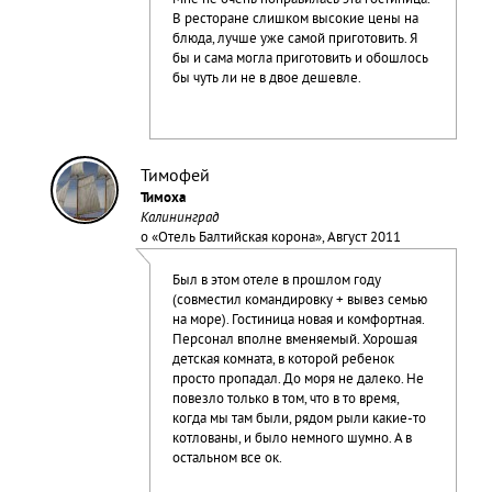
Мне не очень понравилась эта гостиница.
В ресторане слишком высокие цены на
блюда, лучше уже самой приготовить. Я
бы и сама могла приготовить и обошлось
бы чуть ли не в двое дешевле.
Тимофей
Тимоха
Калининград
о «
Отель Балтийская корона
», Август 2011
Был в этом отеле в прошлом году
(совместил командировку + вывез семью
на море). Гостиница новая и комфортная.
Персонал вполне вменяемый. Хорошая
детская комната, в которой ребенок
просто пропадал. До моря не далеко. Не
повезло только в том, что в то время,
когда мы там были, рядом рыли какие-то
котлованы, и было немного шумно. А в
остальном все ок.