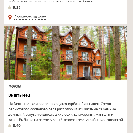
побережья, величественность дюн Куршской косы...
9.12
Посмотреть на карте
Турбаза
Виштынец
На Виштынецком озере находится турбаза Виштынец. Среди
реликтового соснового леса расположились частные семейные
домики. К услугам отдыхающих лодки, катамараны , мангалы и
казан. Рыбалка на озере, чистый воздух помогут забыть о городской
жизни и...
8.40