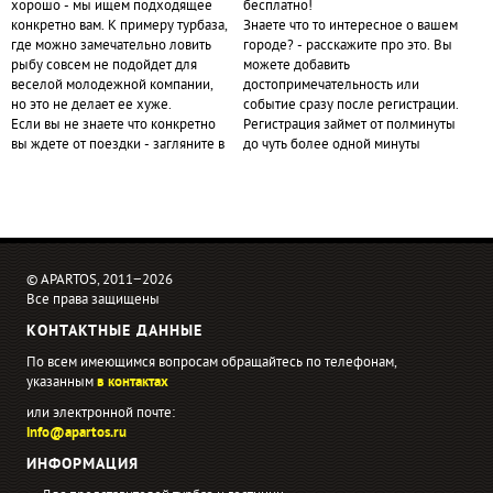
хорошо - мы ищем подходящее
бесплатно!
конкретно вам. К примеру турбаза,
Знаете что то интересное о вашем
где можно замечательно ловить
городе? - расскажите про это. Вы
рыбу совсем не подойдет для
можете добавить
веселой молодежной компании,
достопримечательность или
но это не делает ее хуже.
событие сразу после регистрации.
Если вы не знаете что конкретно
Регистрация займет от полминуты
вы ждете от поездки - загляните в
до чуть более одной минуты
© APARTOS, 2011−2026
Все права защищены
КОНТАКТНЫЕ ДАННЫЕ
По всем имеющимся вопросам обращайтесь по телефонам,
указанным
в контактах
или электронной почте:
info@apartos.ru
ИНФОРМАЦИЯ