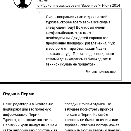
Пермь
о «
Туристическая деревня "Заречное"
», Июнь 2014
Очень понравился нам отдых на этой
турбазе, скорее всего вернемся сюда в
следующем году! Домик был очень
комфортабельным, со всем
необходимым. Для детей хорошо все
продуманно площадки, развлечения. Муж
в восторге от тира был, каждый день
захаживал туда. Прокат лодок есть, почти
каждый день катались. И бильярд вам и
теннис - скучать не придется -...
Читать полностью
Отдых в Перми
Наши редакторы внимательно
поездки и типам отдыха. Не
подбирают для вас полезную
забудьте посмотреть прогноз
информацию о Перми.
погоды в Перми. Какая бы
Туристы, желающие посетить
хорошая ни была гостиница или
Пермский край найдут на нашем
турбаза - скверная погода может
сайте информацию про отдых за
омрачить любую деловую поездку