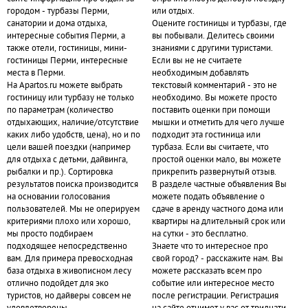
городом - турбазы Перми,
или отдых.
санатории и дома отдыха,
Оцените гостиницы и турбазы, где
интересные события Перми, а
вы побывали. Делитесь своими
также отели, гостиницы, мини-
знаниями с другими туристами.
гостиницы Перми, интересные
Если вы не не считаете
места в Перми.
необходимым добавлять
На Apartos.ru можете выбрать
текстовый комментарий - это не
гостиницу или турбазу не только
необходимо. Вы можете просто
по параметрам (количество
поставить оценки при помощи
отдыхающих, наличие/отсутствие
мышки и отметить для чего лучше
каких либо удобств, цена), но и по
подходит эта гостиница или
цели вашей поездки (например
турбаза. Если вы считаете, что
для отдыха с детьми, дайвинга,
простой оценки мало, вы можете
рыбалки и пр.). Сортировка
прикрепить развернутый отзыв.
результатов поиска производится
В разделе частные объявления Вы
на основании голосования
можете подать объявление о
пользователей. Мы не оперируем
сдаче в аренду частного дома или
критериями плохо или хорошо,
квартиры на длительный срок или
мы просто подбираем
на сутки - это бесплатно.
подходящее непосредственно
Знаете что то интересное про
вам. Для примера превосходная
свой город? - расскажите нам. Вы
база отдыха в живописном лесу
можете рассказать всем про
отлично подойдет для эко
событие или интересное место
туристов, но дайверы совсем не
после регистрации. Регистрация