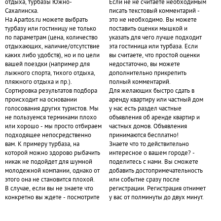
отдыха, турбазы Южно-
Если не не считаете необходимым
Сахалинска.
писать текстовый комментарий -
На Apartos.ru можете выбрать
это не необходимо. Вы можете
турбазу или гостиницу не только
поставить оценки мышкой и
по параметрам (цена, количество
указать для чего лучше подходит
отдыхающих, наличие/отсутствие
эта гостиница или турбаза. Если
каких либо удобств), но и по цели
вы считаете, что простой оценки
вашей поездки (например для
недостаточно, вы можете
лыжного спорта, тихого отдыха,
дополнительно прикрепить
пляжного отдыха и пр.).
полный комментарий.
Сортировка результатов подбора
Для желающих быстро сдать в
происходит на основании
аренду квартиру или частный дом
голосования других туристов. Мы
у нас есть раздел частные
не пользуемся терминами плохо
объявления об аренде квартир и
или хорошо - мы просто отбираем
частных домов. Объявления
подходящее непосредственно
принимаются бесплатно!
вам. К примеру турбаза, на
Знаете что то действительно
которой можно здорово рыбачить
интересное о вашем городе? -
никак не подойдет для шумной
поделитесь с нами. Вы сможете
молодежной компании, однако от
добавить достопримечательность
этого она не становится плохой.
или событие сразу после
В случае, если вы не знаете что
регистрации. Регистрация отнимет
конкретно вы ждете - посмотрите
у вас от полминуты до двух минут.