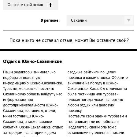
Оставьте свой отзыв
Сахалин
В регионе:
Пока никто не оставил отзыв, может Вы оставите свой?
Отдых в Южно-Сахалинске
Наши редакторы внимательно
сводные рейтинги по целям
подбирают полезную
поездки и видам отдыха. Обратите
информацию о Южно-Сахалинске.
внимание на погоду в Южно-
Туристы, желающие посетить
Сахалинске. Какая бы отличная ни
Сахалинскую область найдут у нас
была гостиница или турбаза -
информацию про
плохая погода может испортить
достопримечательности Южно-
любой отдых или деловую
Сахалинска, гостиницы, отели,
поездку.
мини гостиницы Южно-
Поставьте свои оценки турбазам и
Сахалинска, а также важные
гостиницам, где вы побывали.
события Южно-Сахалинска, отдых
Поделитесь своим опытом с
за городом - санатории и дома
остальными путешественниками.