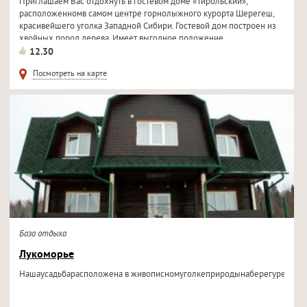
Приглашаем Вас отдохнуть в гостевом доме «Тирольский»,
расположенномв самом центре горнолыжного курорта Шерегеш,
красивейшего уголка Западной Сибири. Гостевой дом построен из
хвойных пород дерева. Имеет выгодное положение
относительно...
12.30
Посмотреть на карте
База отдыха
Лукоморье
Нашаусадьбарасположена в живописномуголкеприродынаберегуреки Обь