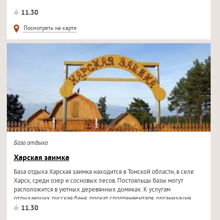
11.30
Посмотреть на карте
База отдыха
Харская заимка
База отдыха Харская заимка находится в Томской области, в селе
Харск, среди озер и сосновых лесов. Постояльцы базы могут
расположится в уютных деревянных домиках. К услугам
отдыхающих русская баня, прокат спортинвентаря, организация
охоты и рыбалки.
11.30