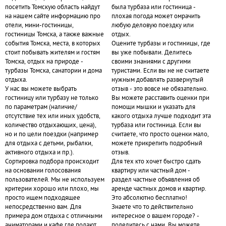
посетить Томскую область найдут
была турбаза или гостиница -
на нашем сайте информацию про
плохая погода может омрачить
отели, мини-гостиницы,
любую деловую поездку или
гостиницы Томска, а также важные
отдых.
события Томска, места, в которых
Оцените турбазы и гостиницы, где
стоит побывать жителям и гостям
вы уже побывали. Делитесь
Томска, отдых на природе -
своими знаниями с другими
турбазы Томска, санатории и дома
туристами. Если вы не не считаете
отдыха.
нужным добавлять развернутый
У нас вы можете выбрать
отзыв - это вовсе не обязательно.
гостиницу или турбазу не только
Вы можете расставить оценки при
по параметрам (наличие/
помощи мышки и указать для
отсутствие тех или иных удобств,
какого отдыха лучше подходит эта
количество отдыхающих, цена),
турбаза или гостиница. Если вы
но и по цели поездки (например
считаете, что просто оценки мало,
для отдыха с детьми, рыбалки,
можете прикрепить подробный
активного отдыха и пр.).
отзыв.
Сортировка подбора происходит
Для тех кто хочет быстро сдать
на основании голосования
квартиру или частный дом -
пользователей. Мы не используем
раздел частные объявления об
критерии хорошо или плохо, мы
аренде частных домов и квартир.
просто ищем подходящее
Это абсолютно бесплатно!
непосредственно вам. Для
Знаете что то действительно
примера дом отдыха с отличными
интересное о вашем городе? -
аниматорами и кафе где подают
поделитесь с нами. Вы можете