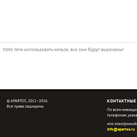
html теги использовать нельзя, все они будут вырезаны!
© APARTOS, 2011−2026
КОНТАКТНЫЕ
Все права защищены
По всем имеющи
телефонам, ука
или электронной
info@apartos.ru