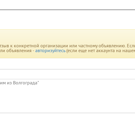
зыв к конкретной организации или частному объявлению. Если 
или объявления -
авторизуйтесь
(если еще нет аккаунта на наше
сим из Волгограда"