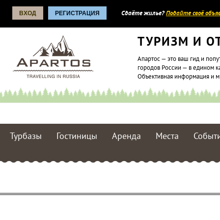
ВХОД
РЕГИСТРАЦИЯ
Сдаёте жилье?
Подайте своё объяв
ТУРИЗМ И О
Апартос — это ваш гид и попу
городов России — в едином к
Объективная информация и 
Турбазы
Гостиницы
Аренда
Места
Событ