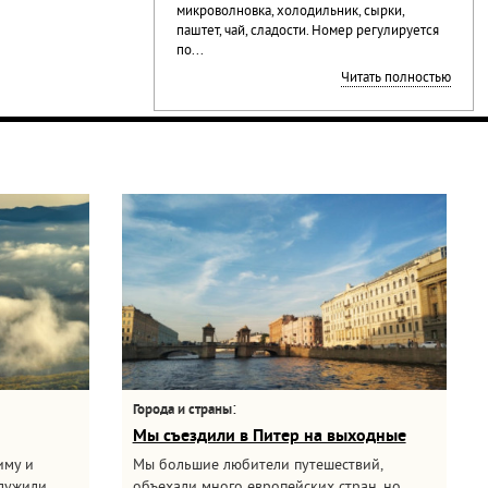
микроволновка, холодильник, сырки,
паштет, чай, сладости. Номер регулируется
по...
Читать полностью
:
Города и страны
Мы съездили в Питер на выходные
иму и
Мы большие любители путешествий,
служили
объехали много европейских стран, но