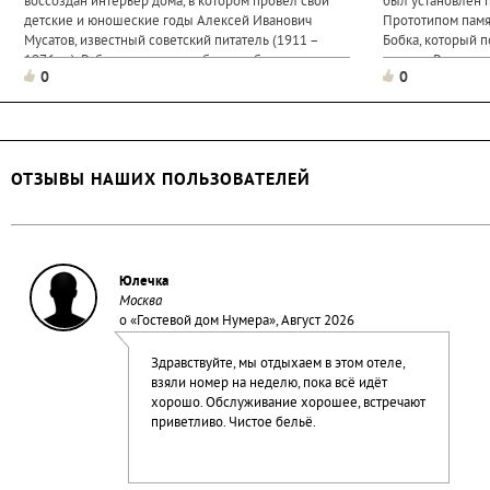
воссоздан интерьер дома, в котором провел свои
был установлен 
детские и юношеские годы Алексей Иванович
Прототипом памя
Мусатов, известный советский питатель (1911 –
Бобка, который 
1976 гг.). Работники музея собрали и бережно
из огня. Рядом с
0
0
хранят личные вещи...
средства идут в
животных. Памят
ОТЗЫВЫ НАШИХ ПОЛЬЗОВАТЕЛЕЙ
Юлечка
Москва
о «
Гостевой дом Нумера
», Август 2026
Здравствуйте, мы отдыхаем в этом отеле,
взяли номер на неделю, пока всё идёт
хорошо. Обслуживание хорошее, встречают
приветливо. Чистое бельё.