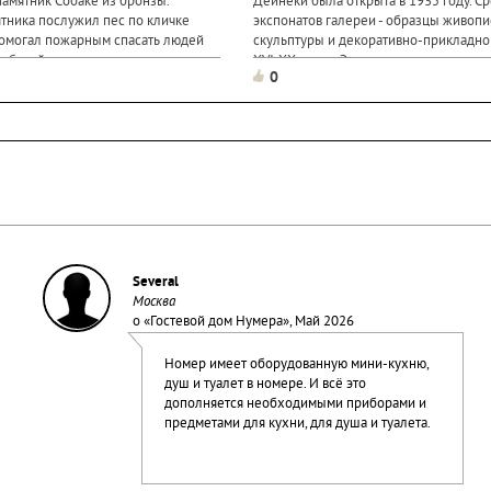
памятник Собаке из бронзы.
Дейнеки была открыта в 1935 году. С
тника послужил пес по кличке
экспонатов галереи - образцы живопис
помогал пожарным спасать людей
скульптуры и декоративно-прикладног
 собакой установлена копилка, все
XVI-XX веков. Экспозиционные залы
0
 Центр поддержки бездомных
площадью более 360м2 вмещают в се
ник был...
экспонатов. Наиболее ценными из...
Several
Москва
о «
Гостевой дом Нумера
», Май 2026
Номер имеет оборудованную мини-кухню,
душ и туалет в номере. И всё это
дополняется необходимыми приборами и
предметами для кухни, для душа и туалета.