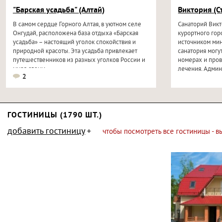
"Барская усадьба" (Алтай)
Виктория (С
В самом сердце Горного Алтая, в уютном селе
Санаторий Викт
Онгудай, расположена база отдыха «Барская
курортного гор
усадьба» – настоящий уголок спокойствия и
источником мин
природной красоты. Эта усадьба привлекает
санатория могу
путешественников из разных уголков России и
номерах и про
мира своим...
лечения. Адми
2
желанию...
ГОСТИНИЦЫ (1790 ШТ.)
добавить гостиницу
чтобы посмотреть все гостиницы - 