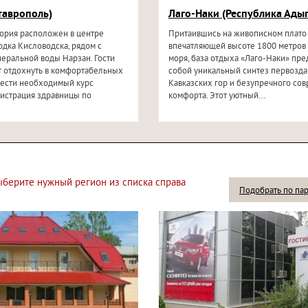
таврополь)
Лаго-Наки (Республика Адыг
ория расположен в центре
Притаившись на живописном плато
одка Кисловодска, рядом с
впечатляющей высоте 1800 метров
еральной воды Нарзан. Гости
моря, база отдыха «Лаго-Наки» пре
т отдохнуть в комфортабельных
собой уникальный синтез первозд
вести необходимый курс
Кавказских гор и безупречного со
нистрация здравницы по
комфорта. Этот уютный...
выберите нужный регион из списка справа
Подобрать по па