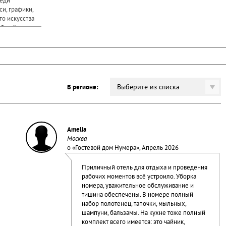
реди
и, графики,
о искусства
 общей
бя более 8000
Выберите из списка
В регионе:
Amelia
Москва
о «
Гостевой дом Нумера
», Апрель 2026
Приличный отель для отдыха и проведения
рабочих моментов всё устроило. Уборка
номера, уважительное обслуживание и
тишина обеспечены. В номере полный
набор полотенец, тапочки, мыльных,
шампуни, бальзамы. На кухне тоже полный
комплект всего имеется: это чайник,