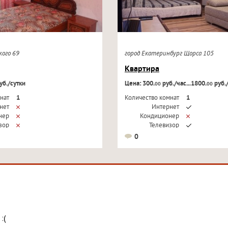
ского 69
город Екатеринбург Щорса 105
Квартира
уб./сутки
Цена: 300.
руб./час...1800.
руб.
00
00
нат
1
Количество комнат
1
нет
Интернет
нер
Кондиционер
зор
Телевизор
0
:(