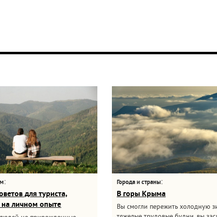
:
:
ам
Города и страны
оветов для туриста,
В горы Крыма
 на личном опыте
Вы смогли пережить холодную з
тяжелые трудовые будни, вы за