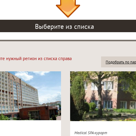
Выберите из списка
ите нужный регион из списка справа
Подобрать по па
Medical SPA курорт