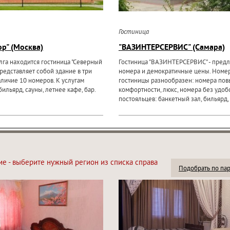
Гостиница
р" (Москва)
"ВАЗИНТЕРСЕРВИС" (Самара)
олга находится гостиница "Северный
Гостиница "ВАЗИНТЕРСЕРВИС" - предл
представляет собой здание в три
номера и демократичные цены. Номе
аличие 10 номеров. К услугам
гостиницы разнообразен: номера по
бильярд, сауны, летнее кафе, бар.
комфортности, люкс, номера без удобс
постояльцев: банкетный зал, бильярд, 
ие - выберите нужный регион из списка справа
Подобрать по па