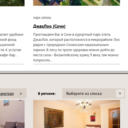
парк отель
ДжазЛоо (Сочи)
агает удобные
Приглашаем Вас в Сочи в курортный парк отель
рной фонд
ДжазЛоо, который расположился в микрорайоне Лоо
вышенной
рядом с природным Сочинским национальным
тв. К услугам
парком. В лесу по тропе здоровья можно дойти до
кафе-бар...
места силы - Византийскому храму 9 века, там можно
попросить...
Выберите из списка
раметрам
В регионе: