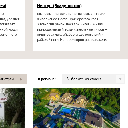
ея)
Нептун (Владивосток)
 на
Мы рады пригласить Вас на отдых в самое
 над уровнем
живописное место Приморского края –
дставляет
Хасанский район, поселок Витязь. Живая
анной мощи
природа, чистый воздух, песчаные пляжи –
временного
лишь верхушка айсберга удовольствий и
райской неги. На территории расположены:
Выберите из списка
раметрам
В регионе: