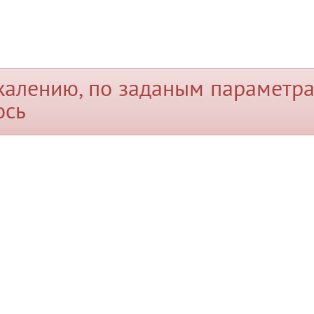
жалению, по заданым параметра
ось