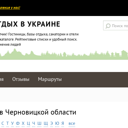
ление у нас!
ТДЫХ В УКРАИНЕ
тчик! Гостиницы, базы отдыха, санатории и отели
каталоге. Рейтинговые списки и удобный поиск.
мнения людей
ия
Отзывы
Маршруты
 в Черновицкой области
С
Т
У
Ф
Х
Ц
Ч
Ш
Щ
Э
Ю
Я
все