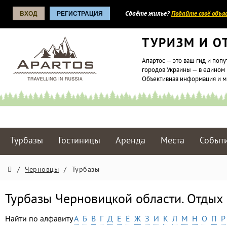
ВХОД
РЕГИСТРАЦИЯ
Сдаёте жилье?
Подайте своё объяв
ТУРИЗМ И О
Апартос — это ваш гид и попу
городов Украины — в едином 
Объективная информация и 
Турбазы
Гостиницы
Аренда
Места
Событ
/
Черновцы
/
Турбазы
Турбазы Черновицкой области. Отдых
Найти по алфавиту
А
Б
В
Г
Д
Е
Ё
Ж
З
И
К
Л
М
Н
О
П
Р