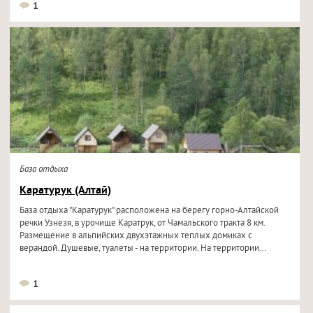
1
База отдыха
Каратурук (Алтай)
База отдыха "Каратурук" расположена на берегу горно-Алтайской
речки Узнезя, в урочище Каратрук, от Чамальского тракта 8 км.
Размещение в альпийских двухэтажных теплых домиках с
верандой. Душевые, туалеты - на территории. На территории...
1