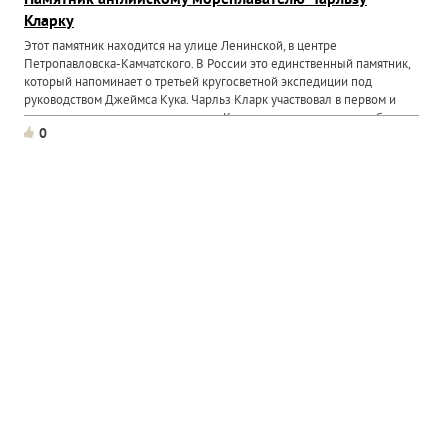
Памятник английскому мореплавателю Чарльзу
Кларку
Этот памятник находится на улице Ленинской, в центре
Петропавловска-Камчатского. В России это единственный памятник,
который напоминает о третьей кругосветной экспедиции под
руководством Джеймса Кука. Чарльз Кларк участвовал в первом и
втором кругосветном путешествии Кука, а в третьем плавании был...
0