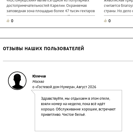
«Костомукшский» является одной из популярных
живописная прир
достопримечательностей Карелии. Охраняемая
считается благо
заповедная зона площадью более 47 тысяч гектаров
страны. Но дело 
расположена неподалеку от города Костомукши и
музее есть не то
0
0
граничит с Финляндией. В 1983 году этой
культуры...
территории был присвоен...
ОТЗЫВЫ НАШИХ ПОЛЬЗОВАТЕЛЕЙ
Юлечка
Москва
о «
Гостевой дом Нумера
», Август 2026
Здравствуйте, мы отдыхаем в этом отеле,
взяли номер на неделю, пока всё идёт
хорошо. Обслуживание хорошее, встречают
приветливо. Чистое бельё.