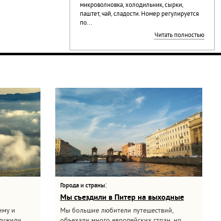
микроволновка, холодильник, сырки,
паштет, чай, сладости. Номер регулируется
по...
Читать полностью
:
Города и страны
Мы съездили в Питер на выходные
иму и
Мы большие любители путешествий,
служили
объехали много европейских стран, но