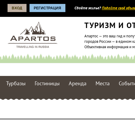
ВХОД
РЕГИСТРАЦИЯ
Сдаёте жилье?
Подайте своё объяв
ТУРИЗМ И О
Апартос — это ваш гид и попу
городов России — в едином к
Объективная информация и 
Турбазы
Гостиницы
Аренда
Места
Событ