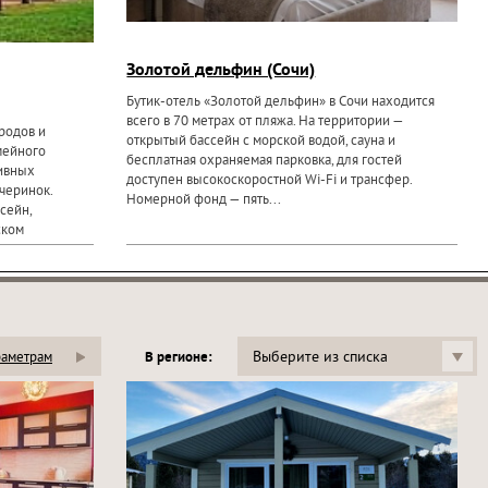
Золотой дельфин (Сочи)
Бутик-отель «Золотой дельфин» в Сочи находится
всего в 70 метрах от пляжа. На территории —
родов и
открытый бассейн с морской водой, сауна и
мейного
бесплатная охраняемая парковка, для гостей
ивных
доступен высокоскоростной Wi-Fi и трансфер.
черинок.
Номерной фонд — пять...
сейн,
ском
Выберите из списка
раметрам
В регионе: