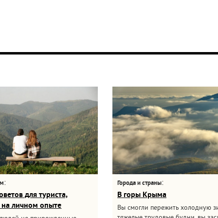
:
:
ам
Города и страны
оветов для туриста,
В горы Крыма
 на личном опыте
Вы смогли пережить холодную з
тяжелые трудовые будни, вы за