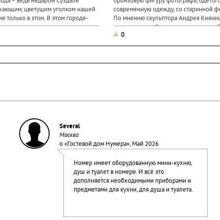
ода – ведь недаром Суздаль
бронзовую фигуру фотографа, одетого
ухающим, цветущим уголком нашей
современную одежду, со старинной ф
не только в этом. В этом городе-
По мнению скульптора Андрея Кияниц
лько памятники искусства и
памятника, ему "удалось воплотить с
0
образ фотографа и показать связь...
Several
Москва
о «
Гостевой дом Нумера
», Май 2026
Номер имеет оборудованную мини-кухню,
душ и туалет в номере. И всё это
дополняется необходимыми приборами и
предметами для кухни, для душа и туалета.