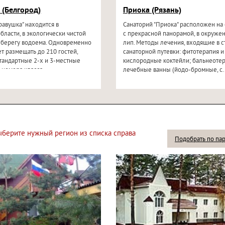
 (Белгород)
Приока (Рязань)
равушка" находится в
Санаторий "Приока" расположен на 
бласти, в экологически чистой
с прекрасной панорамой, в окруже
 берегу водоема. Одновременно
лип. Методы лечения, входящие в с
т размещать до 210 гостей,
санаторной путевки: фитотерапия и
тандартные 2-х и 3-местные
кислородные коктейли; бальнеотер
 номера класса...
лечебные ванны (йодо-бромные, с..
выберите нужный регион из списка справа
Подобрать по па