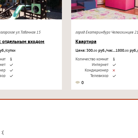
ногорское ул.Табачная 15
город Екатеринбург Челюскинцев 
с отдельным входом
Квартира
уб./сутки
Цена: 300.
руб./час...1800.
руб.
00
00
нат
1
Количество комнат
1
нет
Интернет
нер
Кондиционер
зор
Телевизор
0
:(