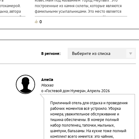
 в
известный под названием "Город Мертвых". Это
отокамерой.
построенные из камня склепы, которые являются
ына, автора
фамильными усыпальницами. Это место является
обирательный
одним из самых значимых для осетин. Усыпальницы
0
объединены в...
Выберите из списка
В регионе:
Amelia
Москва
о «
Гостевой дом Нумера
», Апрель 2026
Приличный отель для отдыха и проведения
рабочих моментов всё устроило. Уборка
номера, уважительное обслуживание и
тишина обеспечены. В номере полный
набор полотенец, тапочки, мыльных,
шампуни, бальзамы. На кухне тоже полный
комплект всего имеется: это чайник,