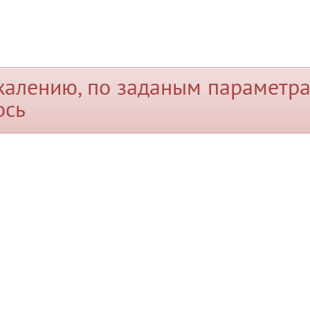
жалению, по заданым параметра
ось