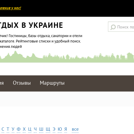
ление у нас!
ТДЫХ В УКРАИНЕ
тчик! Гостиницы, базы отдыха, санатории и отели
каталоге. Рейтинговые списки и удобный поиск.
мнения людей
ия
Отзывы
Маршруты
С
Т
У
Ф
Х
Ц
Ч
Ш
Щ
Э
Ю
Я
все