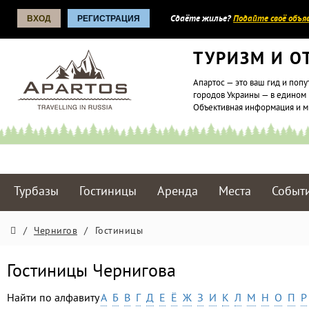
ВХОД
РЕГИСТРАЦИЯ
Сдаёте жилье?
Подайте своё объяв
ТУРИЗМ И О
Апартос — это ваш гид и попу
городов Украины — в едином 
Объективная информация и 
Турбазы
Гостиницы
Аренда
Места
Событ
/
Чернигов
/
Гостиницы
Гостиницы Чернигова
Найти по алфавиту
А
Б
В
Г
Д
Е
Ё
Ж
З
И
К
Л
М
Н
О
П
Р