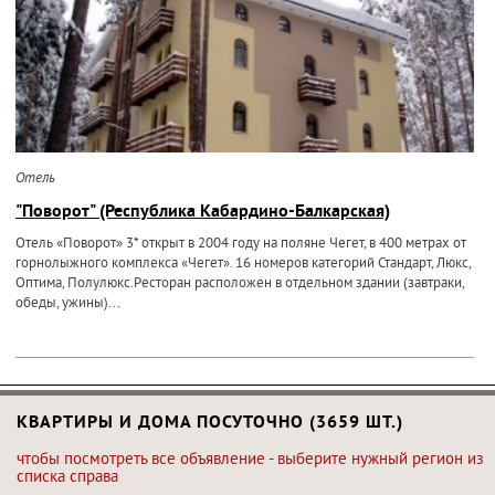
Отель
"Поворот" (Республика Кабардино-Балкарская)
Отель «Поворот» 3* открыт в 2004 году на поляне Чегет, в 400 метрах от
горнолыжного комплекса «Чегет». 16 номеров категорий Стандарт, Люкс,
Оптима, Полулюкс.Ресторан расположен в отдельном здании (завтраки,
обеды, ужины)...
КВАРТИРЫ И ДОМА ПОСУТОЧНО (3659 ШТ.)
чтобы посмотреть все объявление - выберите нужный регион из
списка справа