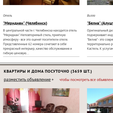
Отель
Вилла
"Меридиан" (Челябинск)
"Белив" (Алуш
В центральной части г. Челябинска находится отель
Оригинальный диз
"Меридиан". Неповторимый стиль, приятную
подчеркивает инд
атмосферу - все это оценят посетители отеля.
"Белив" - это сов
Представленные 62 номера сочетают в себе
территориально р
прекрасный интерьер, качество обслуживания и
Кастель. К услуга
гибкую ценовую...
КВАРТИРЫ И ДОМА ПОСУТОЧНО (3659 ШТ.)
разместить объявление
чтобы посмотреть все объявлен