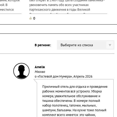
ания, которое
был открыт в 1969 году. Цель создания памятника -
ой. В
увековечить память обо всех участниках
зместился
партизанского движения в годы Великой
ц сор святым
Отечественной войны на Брянщине. В последствии
0
мемориальный комплекс пополнялся новыми
объектами. В состав комплекса входят:...
Выберите из списка
В регионе:
Amelia
Москва
о «
Гостевой дом Нумера
», Апрель 2026
Приличный отель для отдыха и проведения
рабочих моментов всё устроило. Уборка
номера, уважительное обслуживание и
тишина обеспечены. В номере полный
набор полотенец, тапочки, мыльных,
шампуни, бальзамы. На кухне тоже полный
комплект всего имеется: это чайник,