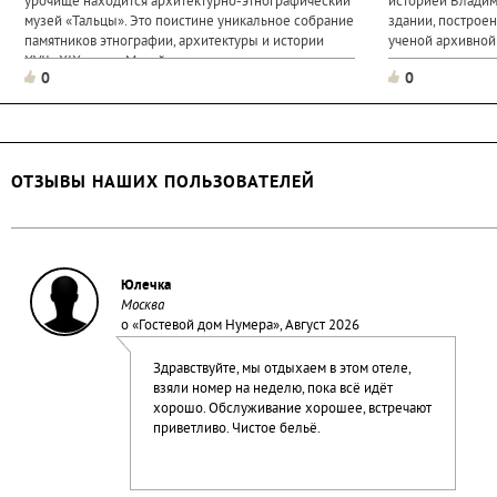
урочище находится архитектурно-этнографический
историей Владими
музей «Тальцы». Это поистине уникальное собрание
здании, построе
памятников этнографии, архитектуры и истории
ученой архивной
XVII–XIX веков. Музей расположен на живописном
музея слушают р
0
0
берегу...
человека, Сунгирь
ОТЗЫВЫ НАШИХ ПОЛЬЗОВАТЕЛЕЙ
Юлечка
Москва
о «
Гостевой дом Нумера
», Август 2026
Здравствуйте, мы отдыхаем в этом отеле,
взяли номер на неделю, пока всё идёт
хорошо. Обслуживание хорошее, встречают
приветливо. Чистое бельё.