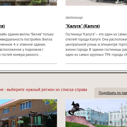
гостиница
та)
"Калуга" (Калуга)
айн здания виллы "Белив" только
Гостиница "Калуга" – это один из сам
ивидуальность постройки. Вилла
отелей города Калуги. Она расположе
ременное 4-х этажное здание,
центральной улице, в эпицентре торг
асположеное у подножия г.
жизни города. В здании гостиницы ра
м гостей номера разного...
один из самых крупных ТРК города «X
ие - выберите нужный регион из списка справа
Подобрать по па