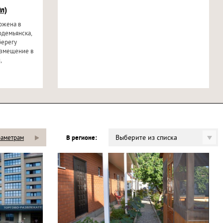
л)
ложена в
одемьянска,
берегу
азмещение в
,
Выберите из списка
раметрам
В регионе: