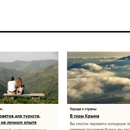
:
:
ам
Города и страны
оветов для туриста,
В горы Крыма
 на личном опыте
Вы смогли пережить холодную з
тяжелые трудовые будни, вы за