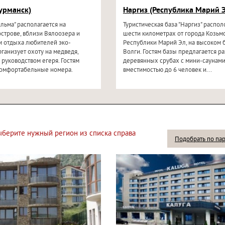
урманск)
Наргиз (Республика Марий Э
ильма" располагается на
Туристическая база "Наргиз" распо
строве, вблизи Вялоозера и
шести километрах от города Козьм
м отдыха любителей эко-
Республики Марий Эл, на высоком 
рганизует охоту на медведя,
Волги. Гостям базы предлагается р
 руководством егеря. Гостям
деревянных срубах с мини-саунами
комфортабельные номера.
вместимостью до 6 человек и...
выберите нужный регион из списка справа
Подобрать по па