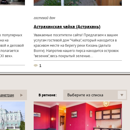
гостевой дом
Астраханская чайка (Астрахань)
ых популярных
Уважаемые посетители сайта! Предлагаем к вашим
на на
услугам гостевой дом "Чайка", который находится в
овой и деловой
красивом месте на берегу реки Кизань (дельта
сполагается
Волги). Напротив нашего пирса находится островок
XI век».
"везения", весь покрытый зеленью...
1
Выберите из списка
раметрам
В регионе: