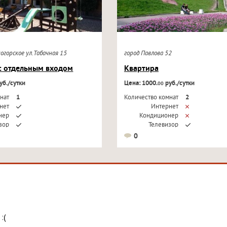
ногорское ул.Табачная 15
город Павлова 52
с отдельным входом
Квартира
уб./сутки
Цена: 1000.
руб./сутки
00
нат
1
Количество комнат
2
нет
Интернет
нер
Кондиционер
зор
Телевизор
0
:(