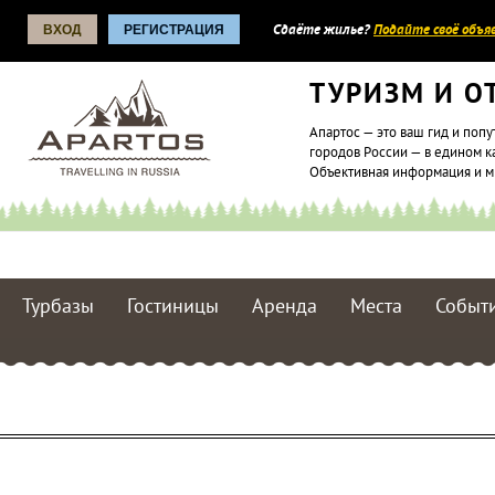
ВХОД
РЕГИСТРАЦИЯ
Сдаёте жилье?
Подайте своё объяв
ТУРИЗМ И О
Апартос — это ваш гид и попу
городов России — в едином к
Объективная информация и 
Турбазы
Гостиницы
Аренда
Места
Событ