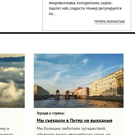
микроволновка, холодильник, сырки,
паштет, чай, сладости. Номер регулируется
по...
Читать полностью
:
Города и страны
Мы съездили в Питер на выходные
иму и
Мы большие любители путешествий,
служили
объехали много европейских стран, но