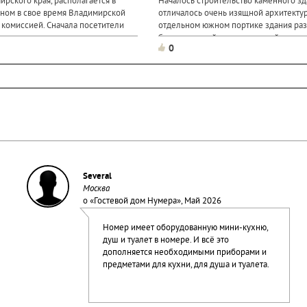
рского края, располагается в
Началось строительство каменного зд
нном в свое время Владимирской
отличалось очень изящной архитектур
 комиссией. Сначала посетители
отдельном южном портике здания ра
ассказ о стоянке древнего
белокаменный восьмигранный колоде
0
, которую в...
источником. Через дорогу...
Several
Москва
о «
Гостевой дом Нумера
», Май 2026
Номер имеет оборудованную мини-кухню,
душ и туалет в номере. И всё это
дополняется необходимыми приборами и
предметами для кухни, для душа и туалета.