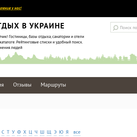
ление у нас!
ТДЫХ В УКРАИНЕ
тчик! Гостиницы, базы отдыха, санатории и отели
каталоге. Рейтинговые списки и удобный поиск.
мнения людей
ия
Отзывы
Маршруты
С
Т
У
Ф
Х
Ц
Ч
Ш
Щ
Э
Ю
Я
все