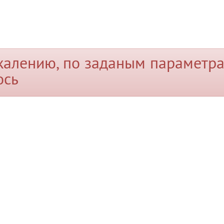
жалению, по заданым параметра
ось