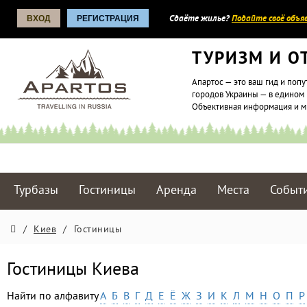
ВХОД
РЕГИСТРАЦИЯ
Сдаёте жилье?
Подайте своё объяв
ТУРИЗМ И О
Апартос — это ваш гид и попу
городов Украины — в едином 
Объективная информация и 
Турбазы
Гостиницы
Аренда
Места
Событ
/
Киев
/
Гостиницы
Гостиницы Киева
Найти по алфавиту
А
Б
В
Г
Д
Е
Ё
Ж
З
И
К
Л
М
Н
О
П
Р