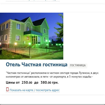
аренда автомобиля с водителем, библио- и...
Отель Частная гостиница
ГОСТИНИЦА
"Частная гостиница" расположена в частном секторе города Луганска, в двух
километрах от автовокзала, в пяти - от аэропорта, в 5 минутах ходьбы -
конно-спортивная школа. Отель представляет собой современный
Цены от
250.
до
380.
грн.
00
00
двухэтажный особняк с огороженной территорией с охраняемой стоянкой,
беседками, мангалами, сауной, кухней для самостоятельного приготовления
Показать на карте / посмотреть адрес
пищи. Всего в гостинице