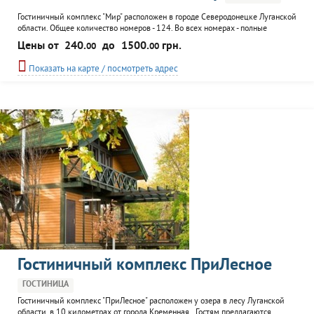
Гостиничный комплекс "Мир" расположен в городе Северодонецке Луганской
области. Общее количество номеров - 124. Во всех номерах - полные
удобства, холодильник, TV, а также WiFi и телефон (кроме номеров I и II
Цены от
240.
до
1500.
грн.
00
00
класса). Инфраструктура комплекса включает ресторан с летней
площадкой и баром, парковку, конференц-зал, боулинг, сауну, солярий,
Показать на карте / посмотреть адрес
теннисные корты. Дополнительные...
Гостиничный комплекс ПриЛесное
ГОСТИНИЦА
Гостиничный комплекс "ПриЛесное" расположен у озера в лесу Луганской
области, в 10 километрах от города Кременная. Гостям предлагаются