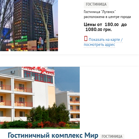
ГОСТИНИЦА
Гостиница "Луганск"
расположена в центре города
Луганска. В здание отеля 19
Цены от
180.
до
00
этажей, максимальная
1080.
грн.
00
вместимость - 250 гостей. В
каждом номере - все
Показать на карте /
удобства, TV, Wi-Fi,
посмотреть адрес
кондиционер, холодильник,
столовые приборы,
электрочайник.
Дополнительные услуги:
охраняемая парковка,
конференц-сервис,
размещение организованных
групп, проведение торжеств
и свадеб.
Гостиничный комплекс Мир
ГОСТИНИЦА