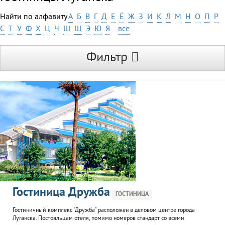
Найти по алфавиту
А
Б
В
Г
Д
Е
Ё
Ж
З
И
К
Л
М
Н
О
П
Р
С
Т
У
Ф
Х
Ц
Ч
Ш
Щ
Э
Ю
Я
все
Фильтр
Гостиница Дружба
ГОСТИНИЦА
Гостиничный комплекс "Дружба" расположен в деловом центре города
Луганска. Постояльцам отеля, помимо номеров стандарт со всеми