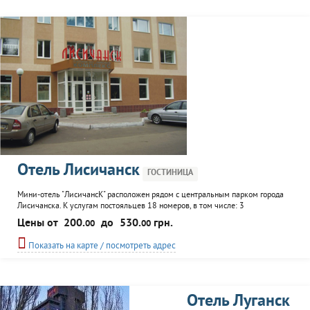
Отель Лисичанск
ГОСТИНИЦА
Мини-отель "ЛисичансК" расположен рядом с центральным парком города
Лисичанска. К услугам постояльцев 18 номеров, в том числе: 3
двухкомнатных "люкса", 1 двухкомнатный "полулюкс", 5 одноместных, 2
Цены от
200.
до
530.
грн.
00
00
двухместных и 2 трехместных. В каждом номере - WiFi, TV, СW с душевой
кабинкой, круглосуточно холодная и горячая вода, кондиционер,
Показать на карте / посмотреть адрес
холодильник, рабочая зона...
Отель Луганск