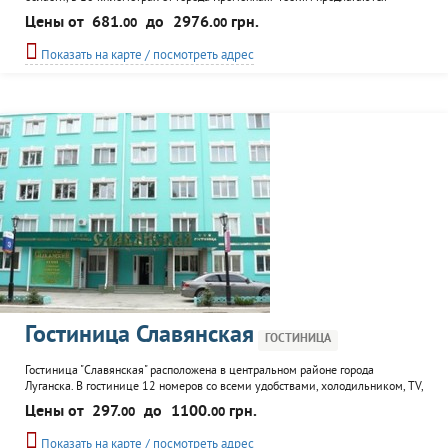
отдельные двухэтажные 6-местные коттеджи в лесной зоне и у озера, с
Цены от
681.
до
2976.
грн.
00
00
оборудованными кухнями и всеми удобствами, а также гостиничные 1, 2х
местные номера со всеми удобствами и гостиничными аксессуарами. К
Показать на карте / посмотреть адрес
услугам отдыхающих WiFi на всей...
Гостиница Славянская
ГОСТИНИЦА
Гостиница "Славянская" расположена в центральном районе города
Луганска. В гостинице 12 номеров со всеми удобствами, холодильником, TV,
WiFi. Есть соляной спелеоклиматический номер, подходящий для
Цены от
297.
до
1100.
грн.
00
00
проживания и оздоровления. К услугам постояльцев ресторан, конференц-
зал и комната для переговоров, трансфер от вокзалов и аэропорта Луганска,
Показать на карте / посмотреть адрес