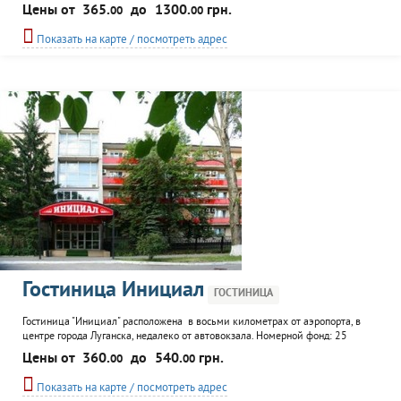
удобствами, кондиционированием и WiFi, предлагаются номера класса
Цены от
365.
до
1300.
грн.
00
00
"люкс" с индивидуальным оригинальным дизайном и президентские
апартаменты. Дополнительные услуги: 2 ресторана, 3 сауны класса VIP,
Показать на карте / посмотреть адрес
бассейн, бильярдный клуб, 2 конференц зала с...
Гостиница Инициал
ГОСТИНИЦА
Гостиница "Инициал" расположена в восьми километрах от аэропорта, в
центре города Луганска, недалеко от автовокзала. Номерной фонд: 25
одноместных, 25 двухместных номеров, 4 "люкса". В каждом: кондиционер,
Цены от
360.
до
540.
грн.
00
00
WiFi, TV, телефон, холодильник, современная сантехника, в ванной - набор
гостиничной парфюмерии и фен. К услугам гостей охраняемая стоянка,
Показать на карте / посмотреть адрес
room-service...