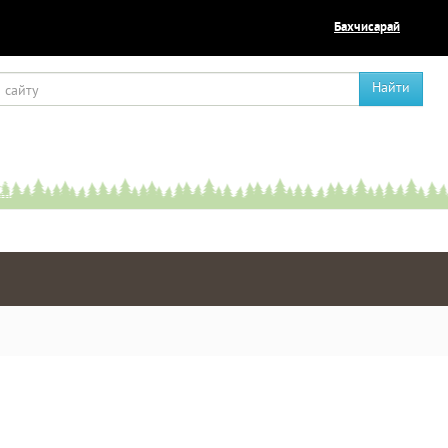
Бахчисарай
Найти