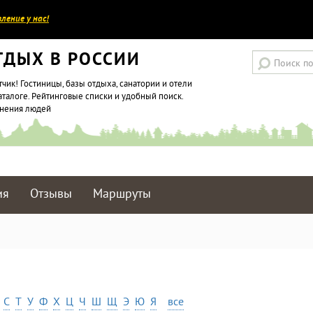
ление у нас!
ТДЫХ В РОССИИ
тчик! Гостиницы, базы отдыха, санатории и отели
аталоге. Рейтинговые списки и удобный поиск.
мнения людей
ия
Отзывы
Маршруты
С
Т
У
Ф
Х
Ц
Ч
Ш
Щ
Э
Ю
Я
все