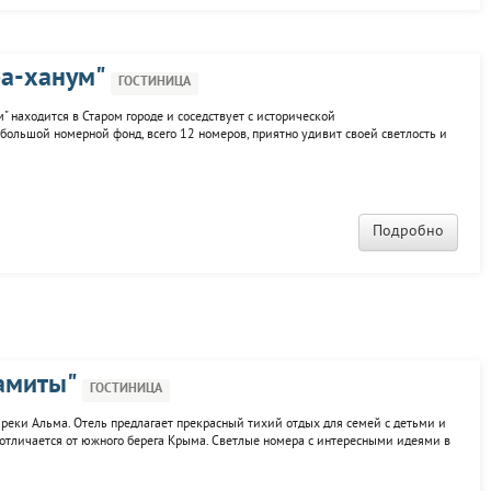
ра-ханум"
ГОСТИНИЦА
 находится в Старом городе и соседствует с исторической
большой номерной фонд, всего 12 номеров, приятно удивит своей светлость и
на "сфинксы". На территории мини-гостиницы есть беседки для отдыха. К
Подробно
амиты"
ГОСТИНИЦА
еки Альма. Отель предлагает прекрасный тихий отдых для семей с детьми и
и отличается от южного берега Крыма. Светлые номера с интересными идеями в
есть свой балкон или совмещенный на два номера. За доп. плату предлагается