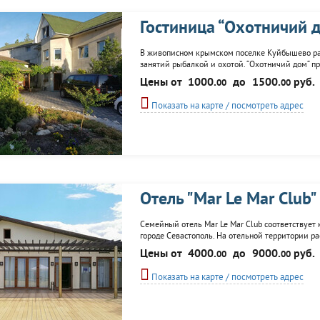
Гостиница “Охотничий 
В живописном крымском поселке Куйбышево рас
занятий рыбалкой и охотой. “Охотничий дом“ п
персонал, уют и забота, а хорошее настроение 
Цены от
1000.
до
1500.
руб.
00
00
после охоты постояльцы отведают
Показать на карте / посмотреть адрес
Отель "Mar Le Mar Club"
Семейный отель Mar Le Mar Club соответствует 
городе Севастополь. На отельной территории р
галькой) пляж. В инфраструктуру отеля включен
Цены от
4000.
до
9000.
руб.
00
00
бассейн-инфинити и сауна с видом на море...
Показать на карте / посмотреть адрес