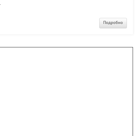
ид на морское побережье. В кафе отеля можно заказать домашнее питание. К
.
Подробно