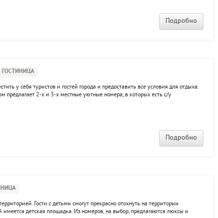
Подробно
ГОСТИНИЦА
стить у себя туристов и гостей города и предоставить все условия для отдыха.
ом предлагает 2-х и 3-х местные уютные номера, в которых есть с/у
ыха. Из окон просматривается ханский дворец, завораживающий своим
Подробно
ИНИЦА
й территорией. Гости с детьми смогут прекрасно отохнуть на территории
ей имеется детская площадка. Из номеров, на выбор, предлагаются люксы и