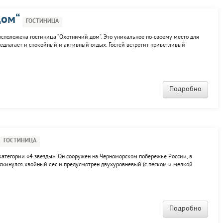
дом“
ГОСТИНИЦА
положена гостиница “Охотничий дом“. Это уникальное по-своему место для
редлагает и спокойный и активный отдых. Гостей встретит приветливый
и радужные впечатления гости получат в 10-ти кратном размере. Вернувшись
Подробно
ГОСТИНИЦА
категории «4 звезды». Он сооружен на Черноморском побережье России, в
аскинулся хвойный лес и предусмотрен двухуровневый (с песком и мелкой
ы банный комплекс, пляжный клуб и тренажерный зал. К услугам гостей
Подробно