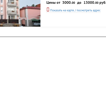
полулюксы. С балконов номеров - прекрасный в
Цены от
3000.
до
13000.
руб
00
00
услугам постояльцев гостевого дома...
Показать на карте / посмотреть адрес