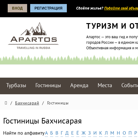
ВХОД
РЕГИСТРАЦИЯ
Сдаёте жилье?
Подайте своё объяв
ТУРИЗМ И О
Апартос — это ваш гид и попу
городов России — в едином к
Объективная информация и 
Турбазы
Гостиницы
Аренда
Места
Событ
/
Бахчисарай
/
Гостиницы
Гостиницы Бахчисарая
Найти по алфавиту
А
Б
В
Г
Д
Е
Ё
Ж
З
И
К
Л
М
Н
О
П
Р