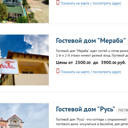
Показать на карте / посмотреть адрес
Гостевой дом "Мераба"
Гостевой дом "Мераба" ждет гостей и готов разме
1-й и 2-й этажи имеют разный вход. Гостевой д
,кондиционер и необходимое для хорошего отд
Цены от
2500.
до
3900.
руб.
00
00
видом. На территории гостевого дома...
Показать на карте / посмотреть адрес
Гостевой дом "Русь"
ГОСТ
Гостевой дом "Русь" - это коттедж с огороженно
гостевого дома: искупаться в бассейне, для дет