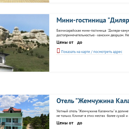
Мини-гостиница "Диля
Бахчисарайская мини-гостиница "Диляра-ханум"
достопримечательностью - ханским дворцом. Не
комфортом. Из окон гостиницы открывается вид 
Цены от
до
услугам гостей столовая, кухня, сауна...
Показать на карте / посмотреть адрес
Отель "Жемчужина Кал
Уютный отель "Жемчужина Каламиты" в долине р
не только. Климат в этих местах более сухой 
интерьере ждут своих гостей. В каждом номере 
Цены от
до
3-х разовое...