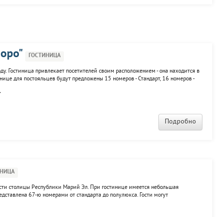
оро"
ГОСТИНИЦА
ду. Гостиница привлекает посетителей своим расположением - она находится в
нице для постояльцев будут предложены 15 номеров - Стандарт, 16 номеров -
и 1 номер - Апартаменты. К услугам гостей: ресторан, бар, конференц-зал.
.
Подробно
ИНИЦА
асти столицы Республики Марий Эл. При гостинице имеется небольшая
едставлена 67-ю номерами от стандарта до полулюкса. Гости могут
тным залом, сауной.