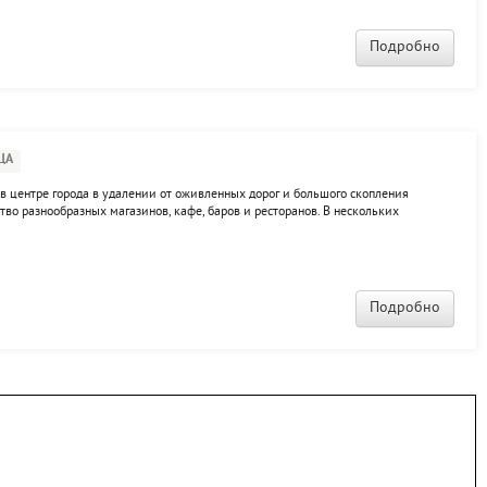
Подробно
ЦА
в центре города в удалении от оживленных дорог и большого скопления
во разнообразных магазинов, кафе, баров и ресторанов. В нескольких
я. Стойка регистрации работает круглосуточно, мы всегда рады принять Вас,
..
Подробно