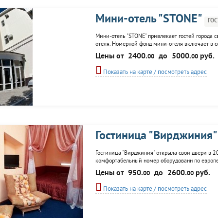
Мини-отель "STONE"
ГО
Мини-отель "STONE" привлекает гостей города
отеля. Номерной фонд мини-отеля включает в с
бар, кафе, финские сауны, караоке-ресторан, бо
Цены от
2400.
до
5000.
руб.
00
00
Показать на карте / посмотреть адрес
Гостиница "Вирджиния"
Гостиница "Вирджиния" открыла свои двери в 20
комфортабельный номер оборудованн по европей
саунах, для деловых людей предоставляется кон
Цены от
950.
до
2600.
руб.
00
00
Показать на карте / посмотреть адрес