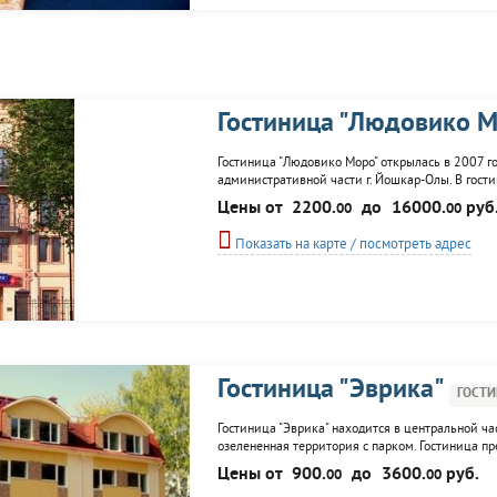
Гостиница "Людовико М
Гостиница "Людовико Моро" открылась в 2007 го
административной части г. Йошкар-Олы. В гости
Эконом, 8 номеров - Бизнес, 9 номеров - Студия 
Цены от
2200.
до
16000.
руб
00
00
Показать на карте / посмотреть адрес
Гостиница "Эврика"
ГОСТ
Гостиница "Эврика" находится в центральной ч
озелененная территория с парком. Гостиница пр
воспользоваться: конференц-залом, кафе, банке
Цены от
900.
до
3600.
руб.
00
00