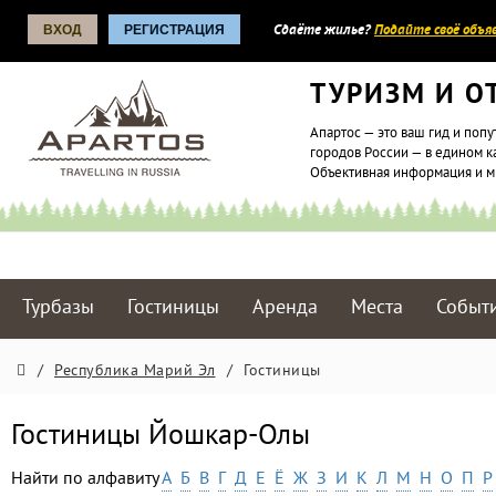
ВХОД
РЕГИСТРАЦИЯ
Сдаёте жилье?
Подайте своё объяв
ТУРИЗМ И О
Апартос — это ваш гид и попу
городов России — в едином к
Объективная информация и 
Турбазы
Гостиницы
Аренда
Места
Событ
/
Республика Марий Эл
/
Гостиницы
Гостиницы Йошкар-Олы
Найти по алфавиту
А
Б
В
Г
Д
Е
Ё
Ж
З
И
К
Л
М
Н
О
П
Р