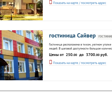
Показать на карте / посмотреть адрес
гостиница Сайвер
ГОСТИНИ
Гостиница расположена в тихом, уютном уголке 
людей. В шаговой доступности большое количест
минутах ходьбы прекрасный бульвар и набережна
Цены от
250.
до
3700.
руб.
00
00
когда бы Вы не прибыли в Йошкар-Олу! Для Вас.
Показать на карте / посмотреть адрес