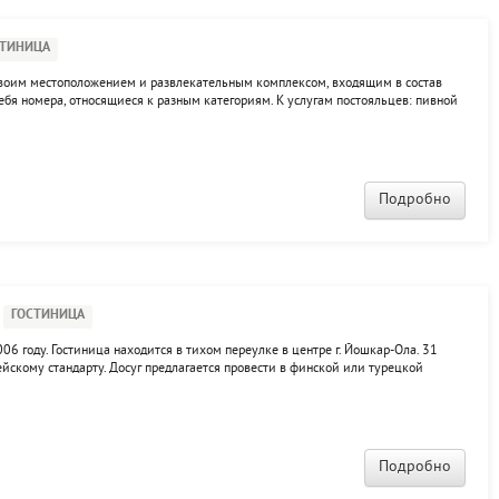
СТИНИЦА
 своим местоположением и развлекательным комплексом, входящим в состав
ебя номера, относящиеся к разным категориям. К услугам постояльцев: пивной
улинг, бильярд, танцпол, экскурсионное сопровождение.
Подробно
ГОСТИНИЦА
06 году. Гостиница находится в тихом переулке в центре г. Йошкар-Ола. 31
скому стандарту. Досуг предлагается провести в финской или турецкой
ференц-зал, в гостинице есть уютное кафе, бильярд.
Подробно