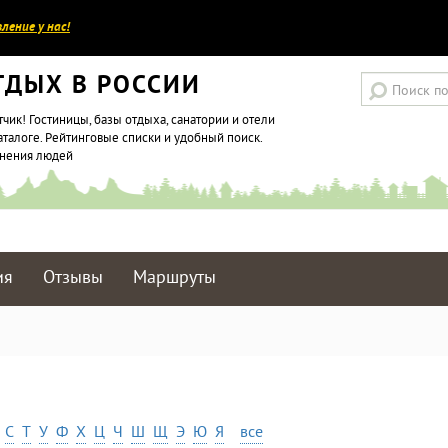
ление у нас!
ТДЫХ В РОССИИ
тчик! Гостиницы, базы отдыха, санатории и отели
аталоге. Рейтинговые списки и удобный поиск.
мнения людей
ия
Отзывы
Маршруты
С
Т
У
Ф
Х
Ц
Ч
Ш
Щ
Э
Ю
Я
все