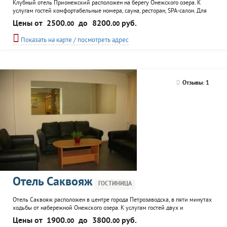
Клубный отель Прионежский расположен на берегу Онежского озера. К
услугам гостей комфортабельные номера, сауна, ресторан, SPA-салон. Для
корпоративных клиентов - возможность организации деловых встреч,
Цены от
2500.
до
8200.
руб.
00
00
семинаров и торжественных мероприятий. Для постоянных клиентов
действует накопительная система скидок. Молодоженам - специальное
Показать на карте / посмотреть адрес
предложение, номер для новобрачных.
Отзывы: 1
Отель Саквояж
ГОСТИНИЦА
Отель Саквояж расположен в центре города Петрозаводска, в пяти минутах
ходьбы от набережной Онежского озера. К услугам гостей двух и
одноместные номера, кафе, комната для переговоров, бизнес-центр. На всей
Цены от
1900.
до
3800.
руб.
00
00
территории отеля работает беспроводной интернет wi-fi. Постоянным