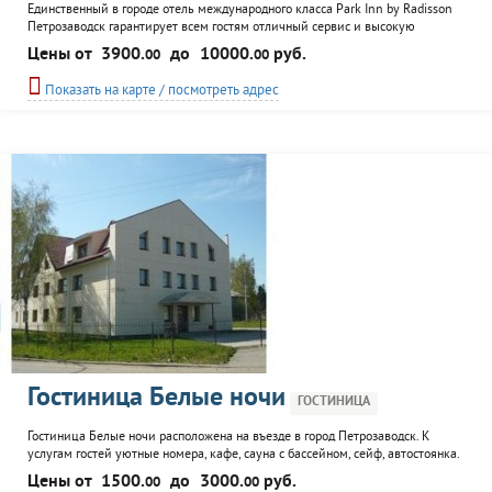
Единственный в городе отель международного класса Park Inn by Radisson
Петрозаводск гарантирует всем гостям отличный сервис и высокую
безопасность. Это -оптимальный вариант для проживания и в
Цены от
3900.
до
10000.
руб.
00
00
туристической поездке, и на период командировки. Особенным
преимуществом гостиницы является ее удобное расположение прямо в
Показать на карте / посмотреть адрес
центральной части Петрозаводска, около вокзала. До всех главных...
Гостиница Белые ночи
ГОСТИНИЦА
Гостиница Белые ночи расположена на въезде в город Петрозаводск. К
услугам гостей уютные номера, кафе, сауна с бассейном, сейф, автостоянка.
Персонал гостиницы окажет гостям информационные услуги, вызовет
Цены от
1500.
до
3000.
руб.
00
00
такси.