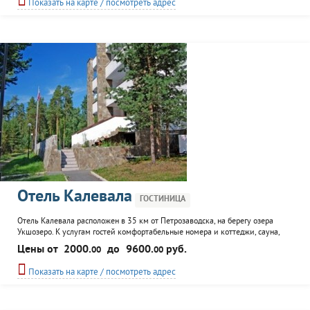
Показать на карте / посмотреть адрес
зал, информационное сопровождение, трансфер.
Отель Калевала
ГОСТИНИЦА
Отель Калевала расположен в 35 км от Петрозаводска, на берегу озера
Укшозеро. К услугам гостей комфортабельные номера и коттеджи, сауна,
ресторан. В качестве развлечений предлагается экскурсионное
Цены от
2000.
до
9600.
руб.
00
00
сопровождение, туристические походы к местным достопримечательностям.
Для корпоративных клиентов - помощь в организации проведения
Показать на карте / посмотреть адрес
конференций, семинаров, торжественных мероприятий.