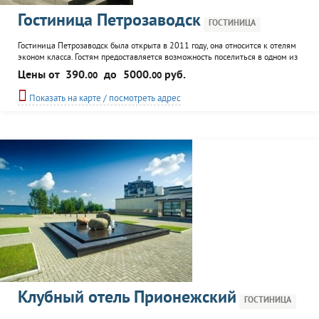
Гостиница Петрозаводск
ГОСТИНИЦА
Гостиница Петрозаводск была открыта в 2011 году, она относится к отелям
эконом класса. Гостям предоставляется возможность поселиться в одном из
комфортабельных номеров. Особенностью гостиницы является возможность
Цены от
390.
до
5000.
руб.
00
00
снять как номер целиком, так и отдельное место в комнате. К услугам
гостей беспроводной интернет, информационные услуги, вызов такси.
Показать на карте / посмотреть адрес
Клубный отель Прионежский
ГОСТИНИЦА