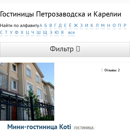
Гостиницы Петрозаводска и Карелии
Найти по алфавиту
А
Б
В
Г
Д
Е
Ё
Ж
З
И
К
Л
М
Н
О
П
Р
С
Т
У
Ф
Х
Ц
Ч
Ш
Щ
Э
Ю
Я
все
Фильтр
Отзывы: 2
Мини-гостиница Koti
ГОСТИНИЦА