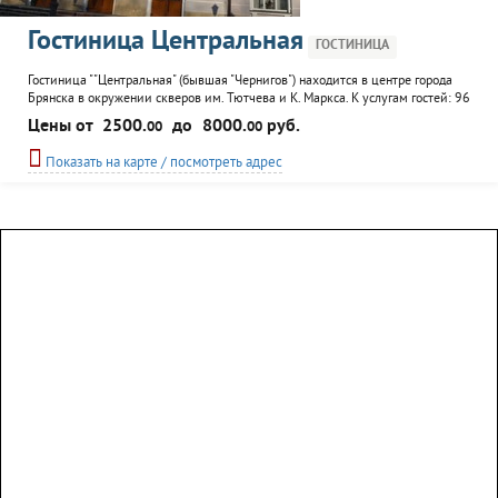
Гостиница Центральная
ГОСТИНИЦА
Гостиница ""Центральная" (бывшая "Чернигов") находится в центре города
Брянска в окружении скверов им. Тютчева и К. Маркса. К услугам гостей: 96
комфортабельных номеров; Прачечная служба; Сауна с купелью,
Цены от
2500.
до
8000.
руб.
00
00
массажным столом, комнатой отдыха; Кафе; Стоянка для автомобилей; Для
деловой деятельности: Бизнес-центр, оборудованный системой
Показать на карте / посмотреть адрес
кондиционирования, экраном...