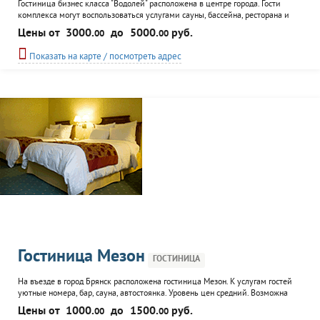
Гостиница бизнес класса "Водолей" расположена в центре города. Гости
комплекса могут воспользоваться услугами сауны, бассейна, ресторана и
летнего кафе. Гостиница предлагает клиентам номера разного класса, на
Цены от
3000.
до
5000.
руб.
00
00
любой достаток и высокий уровень обслуживания. Бесплатная встреча
клиента и доставка до гостиницы.
Показать на карте / посмотреть адрес
Гостиница Мезон
ГОСТИНИЦА
На въезде в город Брянск расположена гостиница Мезон. К услугам гостей
уютные номера, бар, сауна, автостоянка. Уровень цен средний. Возможна
почасовая оплата.
Цены от
1000.
до
1500.
руб.
00
00