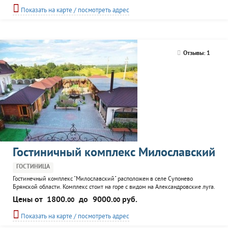
Показать на карте / посмотреть адрес
Отзывы: 1
Гостиничный комплекс Милославский
ГОСТИНИЦА
Гостинечный комплекс "Милославский" расположен в селе Супонево
Брянской области. Комплекс стоит на горе с видом на Александровские луга.
К услугам посетителей гостиничные номера и отдельные гостиные домики,
Цены от
1800.
до
9000.
руб.
00
00
а так же ресторан, летнее кафе и сауна. Для проведения бизнес встреч,
совещаний, презенцаций оборудован конференц-зал. Дополнительная
Показать на карте / посмотреть адрес
услуга, встреча иногородних гостей и бесплатная...