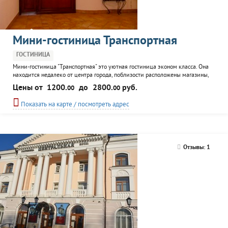
Мини-гостиница Транспортная
ГОСТИНИЦА
Мини-гостиница "Транспортная" это уютная гостиница эконом класса. Она
находится недалеко от центра города, поблизости расположены магазины,
столовая, кафе, платная стоянка. Клиенты могут воспользоваться услугами
Цены от
1200.
до
2800.
руб.
00
00
сауны, заказа такси, офисными услугами, услугами связи, медицинской
помощью, приобрести товары первой необходимости.
Показать на карте / посмотреть адрес
Отзывы: 1