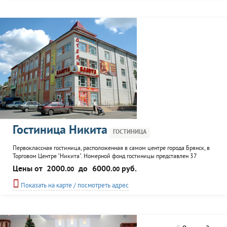
Гостиница Никита
ГОСТИНИЦА
Первоклассная гостиница, расположенная в самом центре города Брянск, в
Торговом Центре "Никита". Номерной фонд гостиницы представлен 37
номерами, из которых 1 категории «люкс», 4 категории «полулюкс», 28 -
Цены от
2000.
до
6000.
руб.
00
00
одноместных и 4 - двухместных. Для любителей хорошо провести время, на
территории находятся - кафе, сауна, фитнес-клуб, боулинг-клуб и бильярд.
Показать на карте / посмотреть адрес
Для удобства...