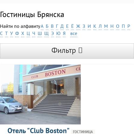
Гостиницы Брянска
Найти по алфавиту
А
Б
В
Г
Д
Е
Ё
Ж
З
И
К
Л
М
Н
О
П
Р
С
Т
У
Ф
Х
Ц
Ч
Ш
Щ
Э
Ю
Я
все
Фильтр
Отель "Club Boston"
ГОСТИНИЦА