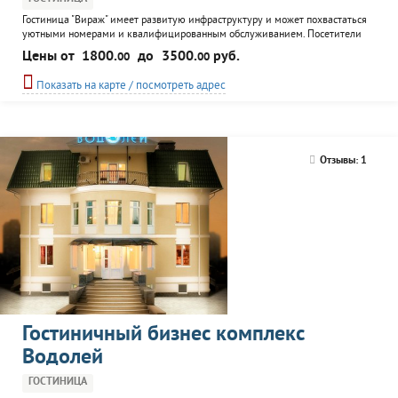
Гостиница "Вираж" имеет развитую инфраструктуру и может похвастаться
уютными номерами и квалифицированным обслуживанием. Посетители
гостиничного комплекса могут воспользоваться услугами кафе, спортзала,
Цены от
1800.
до
3500.
руб.
00
00
сауны, солярия и конференц зала. Также гостям предоставляется
возможность воспользоваться услугами автосервиса или взять машину на
Показать на карте / посмотреть адрес
прокат. Гостиница имеет закрытую территорию и...
Отзывы: 1
Гостиничный бизнес комплекс
Водолей
ГОСТИНИЦА