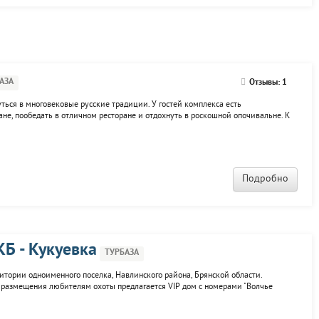
АЗА
Отзывы: 1
ться в многовековые русские традиции. У гостей комплекса есть
не, пообедать в отличном ресторане и отдохнуть в роскошной опочивальне. К
 баня, 1 сауна, 7 гостиничных номеров (из них 2 с саунами), 1 номер люкс,
Подробно
Б - Кукуевка
ТУРБАЗА
итории одноименного поселка, Навлинского района, Брянской области.
ля размещения любителям охоты предлагается VIP дом с номерами "Волчье
 номерами и дом на 25 гостей, в каждом - кухня и душевые, спутниковое TV. На