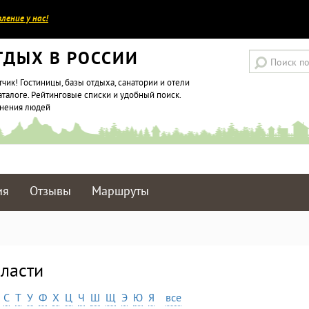
ление у нас!
ТДЫХ В РОССИИ
тчик! Гостиницы, базы отдыха, санатории и отели
аталоге. Рейтинговые списки и удобный поиск.
мнения людей
ия
Отзывы
Маршруты
бласти
С
Т
У
Ф
Х
Ц
Ч
Ш
Щ
Э
Ю
Я
все