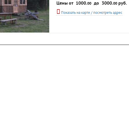
Площанская мужская пустынь. Гостям предлага
Цены от
1000.
до
3000.
руб.
00
00
или компанию из четырех...
Показать на карте / посмотреть адрес