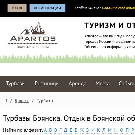
ВХОД
РЕГИСТРАЦИЯ
Сдаёте жилье?
Подайте своё объяв
ТУРИЗМ И О
Апартос — это ваш гид и попу
городов России — в едином к
Объективная информация и 
Турбазы
Гостиницы
Аренда
Места
Событ
/
Брянск
/
Турбазы
Турбазы Брянска. Отдых в Брянской о
Найти по алфавиту
А
Б
В
Г
Д
Е
Ё
Ж
З
И
К
Л
М
Н
О
П
Р