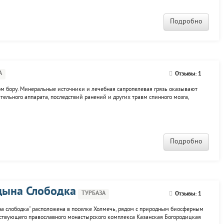
Подробно
А
Отзывы: 1
ом бору. Минеральные источники и лечебная сапропелевая грязь оказывают
ельного аппарата, последствий ранений и других травм спинного мозга,
спользоваться услугами вечернего профилактория. Также санаторий подходит
а...
Подробно
цына Слободка
ТУРБАЗА
Отзывы: 1
а слободка" расположена в поселке Холмечь, рядом с природным биосферным
йствующего православного монастырского комплекса Казанская Богородицкая