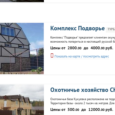
Комплекс Подворье
ТУРБ
Комплекс "Подворье" предлагает клиентам окуну
возможность попариться в настоящей русской ба
услугам представлены: 2 русские бани, турецкая
Цены от
2800.
до
4000.
руб.
00
00
летнее кафе, ресторан, а так же...
Показать на карте / посмотреть адрес
Охотничье хозяйство СК
Охотоничья база Кукуевка расположена на терр
Территория базы - около 2 тысяч кв.метров. Д
логово" и "Медвежья берлога", дом Люкс с пятью
Цены от
500.
до
12000.
руб.
00
00
территории базы...