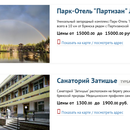
Парк-Отель "Партизан"
Уникальный загородный комплекс Парк-Отель "П
всего в 10 км от Брянска рядом с Партизанской
цветах, расположены настоящее лесное озеро, 
Цены от
15000.
до
15000.
ру
00
00
пирсы,партизанский ресторан, летние террасы 
Показать на карте / посмотреть адрес
Санаторий Затишье
ТУРБ
Санаторий "Затишье" расположен на берегу реки
брянской природы. Медицинским профилем сана
костно–мышечной системы и соединительной тк
Цены от
1300.
до
1900.
руб.
00
00
нервной системы, лор-органов. ...
Показать на карте / посмотреть адрес