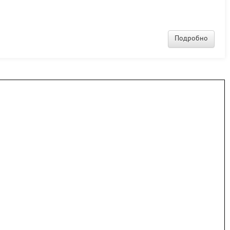
ются малые домики на одного - двух постояльцев, домики, вмещающие семью
Подробно