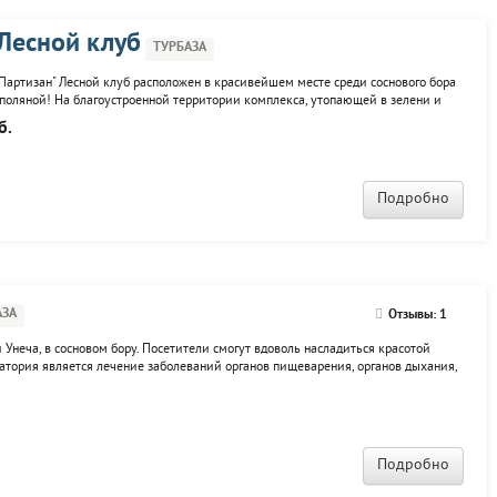
 Лесной клуб
ТУРБАЗА
артизан" Лесной клуб расположен в красивейшем месте среди соснового бора
 поляной! На благоустроенной территории комплекса, утопающей в зелени и
доверху заполненное рыбой, комфортабельные большие и малые
б.
над
Подробно
АЗА
Отзывы: 1
 Унеча, в сосновом бору. Посетители смогут вдоволь насладиться красотой
тория является лечение заболеваний органов пищеварения, органов дыхания,
ани, мочеполовой системы и женских половых органов, а также заболеваний
Подробно