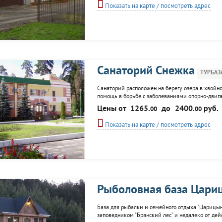
Показать на карте / посмотреть адрес
Санаторий Снежка
ТУРБАЗ
Санаторий расположен на берегу озера в хвойн
помощь в борьбе с заболеваниями опорно-двигат
хронических воспалительных. Клиенты могут во
Цены от
1265.
до
2400.
руб.
00
00
для семейного, детского и корпоративного отдых
Показать на карте / посмотреть адрес
Рыболовная база Цари
База для рыбалки и семейного отдыха "Царицын
заповедником "Брянский лес" и недалеко от де