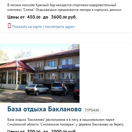
В лесном массиве Красный бор находится спортивно-оздоровительный
комплекс “Смена”. Отдыхающим предлагаются номера в корпусах, домики.
К услугам гостей: экскурсионное сопровождение, спортплощадки, бассейн,
Цены от
450.
до
3600.
руб.
00
00
солярий, настольный теннис, фито-бочка, пейнтбол, интерактивный тир,
петанк, кафе, бар, каток, лыжная трасса, катание на лошадях, прокат
Показать на карте / посмотреть адрес
спортивного инвентаря, сауна.
База отдыха Бакланово
ТУРБАЗА
База отдыха "Бакланово" расположена в в лесу, в национальном парке
Смоленской области "Смоленское поозерье", у деревни Бакланово на берегу
озера. Размещение в вагончиках и гостиничном корпусе. Предусмотрены