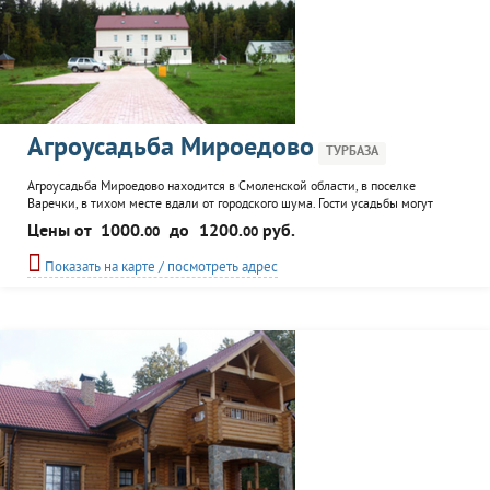
Агроусадьба Мироедово
ТУРБАЗА
Агроусадьба Мироедово находится в Смоленской области, в поселке
Варечки, в тихом месте вдали от городского шума. Гости усадьбы могут
расположиться в комфортабельном доме в просторными номерами. В
Цены от
1000.
до
1200.
руб.
00
00
усадьбе есть сауна, где можно расслабиться после напряженного трудового
дня. Ресторан порадует гостей изысканными блюдами.
Показать на карте / посмотреть адрес