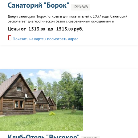
Санаторий "Борок"
ТУРБАЗА
Двери санатория "Борок" открыты для посетителей с 1937 года. Санаторий
располагает диагностической базой с современным оснощением и
квалифицированным персоналом; рассчитан на прием 150 человек. К
Цены от
1513.
до
1513.
руб.
00
00
услугам гостей: столовая, экскурсионное сопровождение, танцевальный зал,
бильярд, магазин, бар, спортзал, прокат спортинвентаря, библиотека,
Показать на карте / посмотреть адрес
спортивные площадки, тренажерный зал, киноконцертный