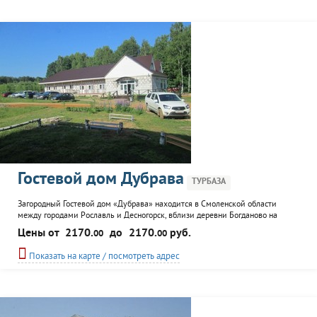
Гостевой дом Дубрава
ТУРБАЗА
Загородный Гостевой дом «Дубрава» находится в Смоленской области
между городами Рославль и Десногорск, вблизи деревни Богданово на
берегу уникального Десногорского водохранилища. Десногорское
Цены от
2170.
до
2170.
руб.
00
00
водохранилище известно изобилием рыбы, поэтому здесь часто проводятся
соревнования рыбаков и слеты дайверов. На прибрежной территории у нас
Показать на карте / посмотреть адрес
расположен причал и обустроен спуск на воду для лодок.