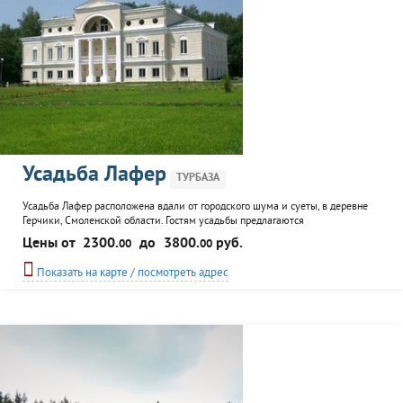
Усадьба Лафер
ТУРБАЗА
Усадьба Лафер расположена вдали от городского шума и суеты, в деревне
Герчики, Смоленской области. Гостям усадьбы предлагаются
комфортабельные просторные номера со всеми удобствами во флигелях. К
Цены от
2300.
до
3800.
руб.
00
00
услугам посетителей усадьбы сауна, бильярд, спортивный зал, ресторан.
Показать на карте / посмотреть адрес