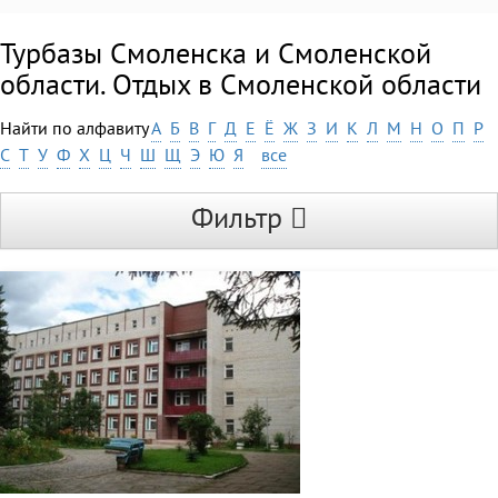
Турбазы Смоленска и Смоленской
области. Отдых в Смоленской области
Найти по алфавиту
А
Б
В
Г
Д
Е
Ё
Ж
З
И
К
Л
М
Н
О
П
Р
С
Т
У
Ф
Х
Ц
Ч
Ш
Щ
Э
Ю
Я
все
Фильтр