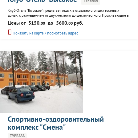
Клуб-Отель "Высокое"
ТУРБАЗА
Клуб-Отель "Высокое" предлагает отдых в отдельно стоящих гостевых
домах, с размещением от двухместного до шестиместного. Проживающие в
клубе-отеле могут воспользоваться сауной, баней; посетить ресторан; а
Цены от
3150.
до
5600.
руб.
00
00
также к их услугам - спортинг, бар, летняя терраса.
Показать на карте / посмотреть адрес
Cпортивно-оздоровительный
комплекс "Смена"
ТУРБАЗА