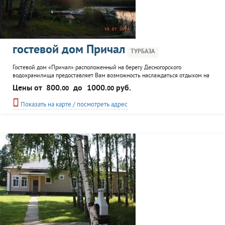
гостевой дом Причал
ТУРБАЗА
Гостевой дом «Причал» расположенный на берегу Десногорского
водохранилища предоставляет Вам возможность наслаждаться отдыхом на
природе 365 дней в году. Благоустроенные номера, столовая
Цены от
800.
до
1000.
руб.
00
00
самообслуживания, баня на дровах, беседки и мангалы, детская площадка,
прогулки на катере по водохранилищу, сбор ягод и грибов, рыбалка круглый
Показать на карте / посмотреть адрес
год и другие прелести - к Вашим услугам. А для любителей...