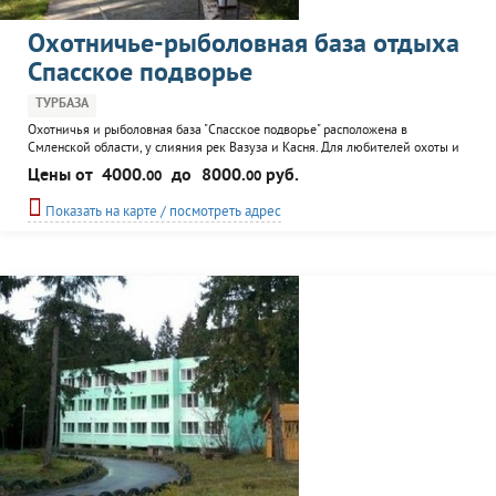
Охотничье-рыболовная база отдыха
Спасское подворье
ТУРБАЗА
Охотничья и рыболовная база "Спасское подворье" расположена в
Смленской области, у слияния рек Вазуза и Касня. Для любителей охоты и
рыбной ловли предлагается размещение на базе, в номерах "стандарт" и
Цены от
4000.
до
8000.
руб.
00
00
"VIP", трехразовое питание, сауна, бильярд, организация пикников, прокат
вездеходов и водных средсв. Професcионалы помогут полностью
Показать на карте / посмотреть адрес
подготовиться к охоте и...