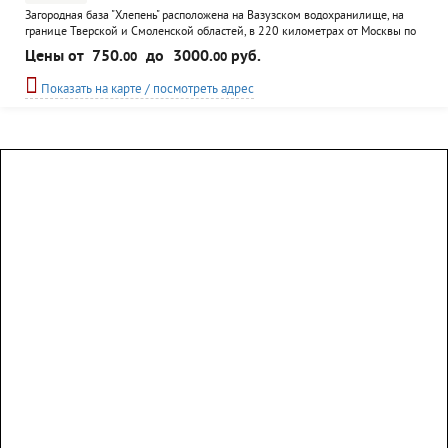
Загородная база "Хлепень" расположена на Вазузском водохранилище, на
границе Тверской и Смоленской областей, в 220 километрах от Москвы по
Новорижскому шоссе. Водохранилище протяженностью 80 км и шириной 2
Цены от
750.
до
3000.
руб.
00
00
км, максимальная глубина - 30 м, средняя - 5 м. Допускается использование
водо-маторной техники. Вместимость - 35 человек, номера: 8-местный
Показать на карте / посмотреть адрес
"эконом", 2, 3, 4-местные...