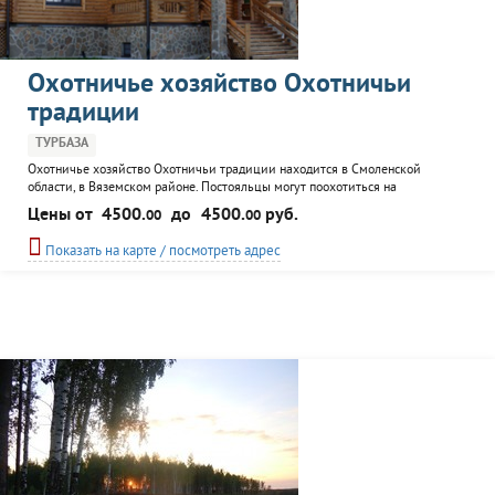
Охотничье хозяйство Охотничьи
традиции
ТУРБАЗА
Охотничье хозяйство Охотничьи традиции находится в Смоленской
области, в Вяземском районе. Постояльцы могут поохотиться на
разнообразных животных или просто отдохнуть на природе. К услугам
Цены от
4500.
до
4500.
руб.
00
00
гостей охотхозяйства проживание в домике со всеми удобствами. На
территории есть бар/ресторан, где опытный повар может приготовить
Показать на карте / посмотреть адрес
блюда из охотничьих трофеев.