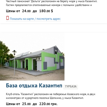
Частный пансионат "Дельта" расположен на берегу моря у мыса Казантип.
Гостям предлагаются отапливаемые номера с полными удобствами и
кондиционированием в семи небольших корпусах пансионата. К услугам
Цены от
24.
до
180.
$
00
00
гостей столовая, оборудованный песчаный пляж с пологим входом,
хранение парусного снаряжения, возможно обслуживание семинаров и
Показать на карте / посмотреть адрес
деловых встреч, посещение соляной пещеры
База отдыха Казантип
ТУРБАЗА
Клуб-отель "Казантип" расположен на побережье Азовского моря, в двух
километрах от курортного поселка Щелкино, у мыса Казантип.
Отдыхающим предлагается размещение в нескольких номерах корпусов с
Цены от
25.
до
220.
грн.
00
00
удобствами и кондиционерами, отдельные домики, комнаты в коттеджах,