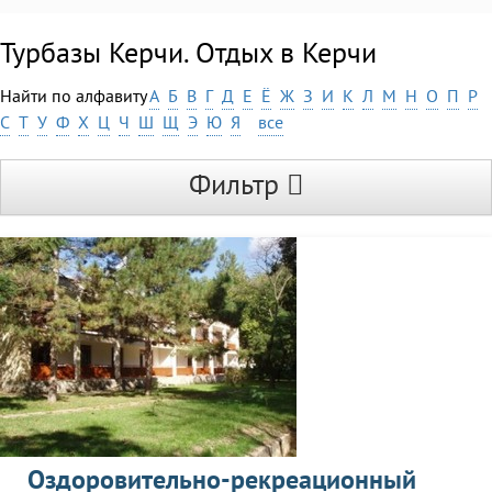
Турбазы Керчи. Отдых в Керчи
Найти по алфавиту
А
Б
В
Г
Д
Е
Ё
Ж
З
И
К
Л
М
Н
О
П
Р
С
Т
У
Ф
Х
Ц
Ч
Ш
Щ
Э
Ю
Я
все
Фильтр
Оздоровительно-рекреационный