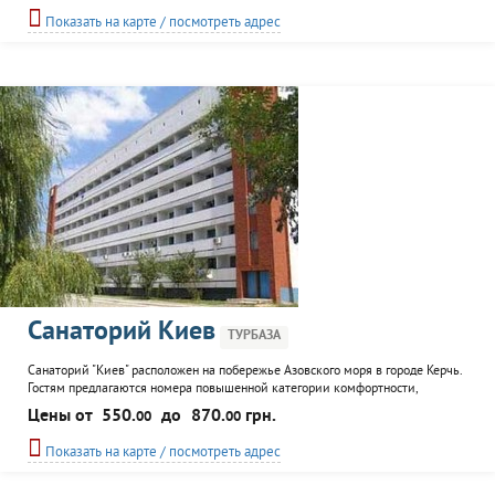
возможен кемпинг. Инфраструктура базы отдыха включает собственный
Показать на карте / посмотреть адрес
оборудованный пляж, серфклуб, пляжное кафе...
Санаторий Киев
ТУРБАЗА
Санаторий "Киев" расположен на побережье Азовского моря в городе Керчь.
Гостям предлагаются номера повышенной категории комфортности,
вместимостью до 4 человек, возможно подключение WiFi. К услугам
Цены от
550.
до
870.
грн.
00
00
отдыхающих медицинский центр, оборудованный пляж, сауна с купелью,
бильярд, кинозал, спортивный комплекс, организация комплексного
Показать на карте / посмотреть адрес
питания, проведение корпоративных и частных...