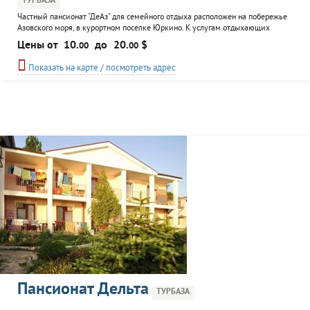
ТУРБАЗА
Частный пансионат "ДеАз" для семейного отдыха расположен на побережье
Азовского моря, в курортном поселке Юркино. К услугам отдыхающих
домики с отдельными двориками и общими удобствами и номера в
Цены от
10.
до
20.
$
00
00
кирпичном доме с лоджиями и всеми удобствами. Территория усадьбы
огорожена. Максимальное расстояние до пляжа - 300 метров. Возможно
Показать на карте / посмотреть адрес
трехразовое питание в столовой на 40 мест с домашней кухней и...
Пансионат Дельта
ТУРБАЗА