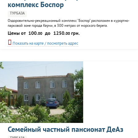
комплекс Боспор
ТУРБАЗА
Оздоровительно-рекреационный комплекс "Боспор" расположен в курортно-
парковой зоне города Керчи, в 300 метрах от морского берега.
Максимальная вместимость - 100 человек. Номерной фонд составляют 5
Цены от
100.
до
1250.
грн.
00
00
люксов и блочные номера в одно-двухэтажных домиках. На территории -
собственная столовая, бальнеологический центр, соляной кабинет,
Показать на карте / посмотреть адрес
спортивная, костровая и детская площадка, сауна...
Семейный частный пансионат ДеАз