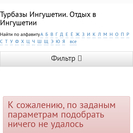
Турбазы Ингушетии. Отдых в
Ингушетии
Найти по алфавиту
А
Б
В
Г
Д
Е
Ё
Ж
З
И
К
Л
М
Н
О
П
Р
С
Т
У
Ф
Х
Ц
Ч
Ш
Щ
Э
Ю
Я
все
Фильтр
К сожалению, по заданым
параметрам подобрать
ничего не удалось