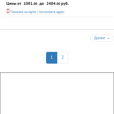
комфортабельных номерах и получить различные виды медицинских услуг
Цены от
1081.
до
2484.
руб.
00
00
по оздоровлению организма. В санатории имеется тренажерный зал,
бильярдная, сауна, библиотека, конференц-зал, летняя волейбольная
Показать на карте / посмотреть адрес
площадка, в зимний период - прокат лыж. Для отдыхающих...
Далее
→
1
2