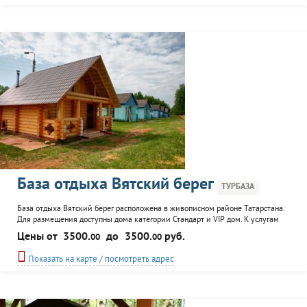
База отдыха Вятский берег
ТУРБАЗА
База отдыха Вятский берег расположена в живописном районе Татарстана.
Для размещения доступны дома категории Стандарт и VIP дом. К услугам
гостей организация охоты, рыбалки, экскурсий, русская баня, верховые
Цены от
3500.
до
3500.
руб.
00
00
прогулки на лошадях, прокат велосипедов, снегоходов. База Вятский берег
прекрасно подходит для корпоративного отдыха.
Показать на карте / посмотреть адрес