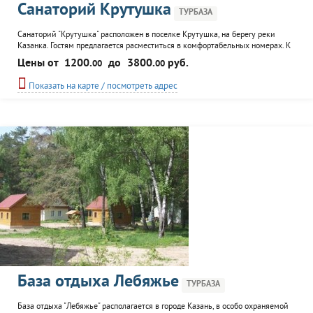
Санаторий Крутушка
ТУРБАЗА
Санаторий "Крутушка" расположен в поселке Крутушка, на берегу реки
Казанка. Гостям предлагается расместиться в комфортабельных номерах. К
услугам отдыхающих бильярд, тренажерный зал, киноконцернтый зал,
Цены от
1200.
до
3800.
руб.
00
00
библиотека, спортивные и детские площадки, лыжная база, пляж.
Санаторий организует экскурсии на Голубое озеро, концерты, дискотеки.
Показать на карте / посмотреть адрес
Для проведения конференций, семинаров и тренингов есть
База отдыха Лебяжье
ТУРБАЗА
База отдыха "Лебяжье" располагается в городе Казань, в особо охраняемой