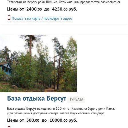
Татарстан, на берегу реки Шушма. Отдыхающим предлагается разместиться
в трех спальных корпусах. В санатории "Бакирово" имеются спортивная
Цены от
2400.
до
4250.
руб.
00
00
база, библиотека, бильярдный зал, сауна, комната для игр, теннис,
спортивные площадки, киноконцертный зал, детская комната с
Показать на карте / посмотреть адрес
воспитателем, мини-зоопарк, дендрарий, тренажерный
База отдыха Берсут
ТУРБАЗА
База отдыха Берсут находится в 150 км от Казани, на берегу реки Кама.
Для размещения доступны номера класса Двухместный стандарт,
Двухместные улучшенные и коттеджи. К услугам гостей спортивная
Цены от
500.
до
10000.
руб.
00
00
площадка, организация рыбалки, походов в лес, катания на лодках, водных
велосипедах, лыжах и санях.