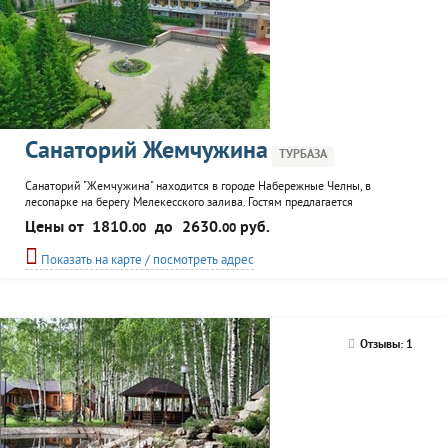
Санаторий Жемчужина
ТУРБАЗА
Санаторий "Жемчужина" находится в городе Набережные Челны, в
лесопарке на берегу Мелекесского залива. Гостям предлагается
разместиться в комфортабельных номерах. К услугам отдыхающих
Цены от
1810.
до
2630.
руб.
00
00
различные виды лечения, спортивные площадки, настольный теннис,
бильярд, библиотека, парикмахерская, киноконцертный и танцевальный
Показать на карте / посмотреть адрес
залы, караоке. Работает детский оздоровительный лагерь. В санатории...
Отзывы: 1