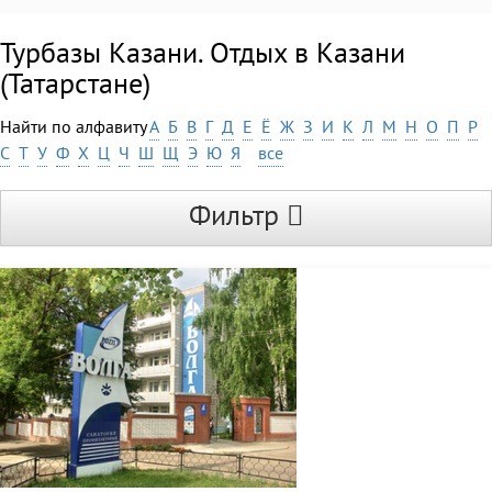
Турбазы Казани. Отдых в Казани
(Татарстане)
Найти по алфавиту
А
Б
В
Г
Д
Е
Ё
Ж
З
И
К
Л
М
Н
О
П
Р
С
Т
У
Ф
Х
Ц
Ч
Ш
Щ
Э
Ю
Я
все
Фильтр