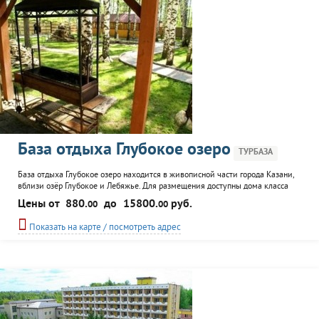
База отдыха Глубокое озеро
ТУРБАЗА
База отдыха Глубокое озеро находится в живописной части города Казани,
вблизи озёр Глубокое и Лебяжье. Для размещения доступны дома класса
Люкс, Полулюкс и Стандарт. К услугам гостей пейнтбол, русский бильярд,
Цены от
880.
до
15800.
руб.
00
00
тир, сауна, прокат санок, лыж с ботинками, охраняемая стоянка. База
Глубокое озеро прекрасно подходит для корпоративного отдыха,
Показать на карте / посмотреть адрес
празднования свадебного торжества, юбилеев, проведения...