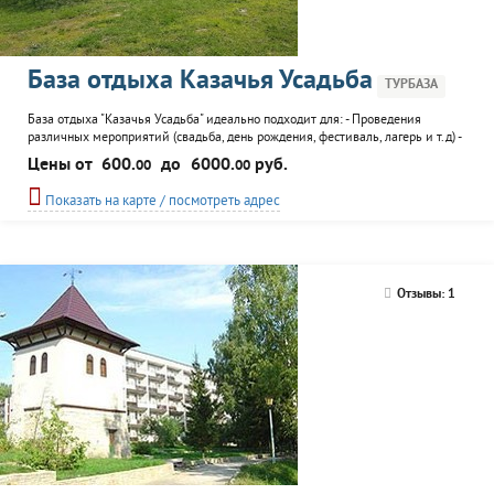
База отдыха Казачья Усадьба
ТУРБАЗА
База отдыха "Казачья Усадьба" идеально подходит для: - Проведения
различных мероприятий (свадьба, день рождения, фестиваль, лагерь и т.д) -
Семейный отдых; - Рыбалки; - Комфортного размещения дружной
Цены от
600.
до
6000.
руб.
00
00
компанией; - И многого другого.. На территории базы расположены: - 2
гостиничных комплекса (на 82 и 56 человек); - 4 гостевых домика (каждый
Показать на карте / посмотреть адрес
на 10 человек) - столовая, которая...
Отзывы: 1