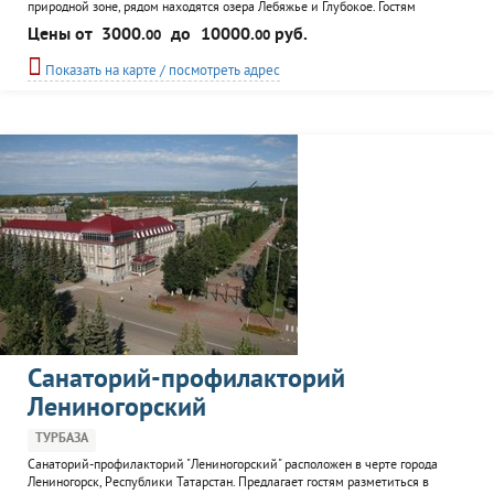
природной зоне, рядом находятся озера Лебяжье и Глубокое. Гостям
предлагается разместиться в гостиничном доме, двухэтажных домах или
Цены от
3000.
до
10000.
руб.
00
00
срубах. К улугам отдыхающих кафе, сауна, детская площадка. Для
любителей активного отдыха - пейнтбол, каток. База организует банкеты,
Показать на карте / посмотреть адрес
свадьбы и детские праздники.
Санаторий-профилакторий
Лениногорский
ТУРБАЗА
Санаторий-профилакторий "Лениногорский" расположен в черте города
Лениногорск, Республики Татарстан. Предлагает гостям разметиться в