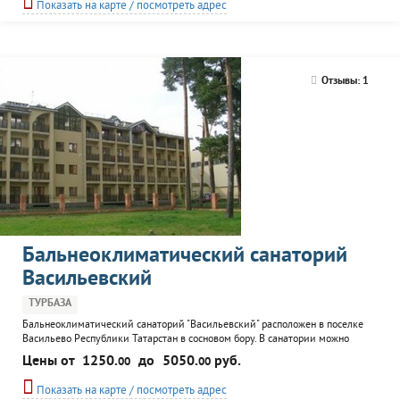
Показать на карте / посмотреть адрес
Отзывы: 1
Бальнеоклиматический санаторий
Васильевский
ТУРБАЗА
Бальнеоклиматический санаторий "Васильевский" расположен в поселке
Васильево Республики Татарстан в сосновом бору. В санатории можно
получить квалифицированные медицинские услуги. Гостям предлагается
Цены от
1250.
до
5050.
руб.
00
00
разместиться в комфортабельных номерах. В санатории работает
культурно-досуговый центр, где проводятся танцевальные и музыкальные
Показать на карте / посмотреть адрес
вечера, дискотеки, концерты. Санаторий организует экскурсии