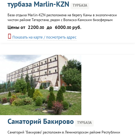
турбаза Marlin-KZN
ТУРБАЗА
База отдыха Marlin-KZN расположена на берегу Камы в экологически
чистом районе Татарстана, рядом с Волжско-Камским биосферным
заповедником. База подходит как для любителей активного отдыха, так и
Цены от
2200.
до
6000.
руб.
00
00
для отдыха с семьёй. В пяти минутах ходьбы чистый песочный пляж.
Отличная зимняя и летняя рыбалка.
Показать на карте / посмотреть адрес
Санаторий Бакирово
ТУРБАЗА
Санаторий "Бакирово" расположен в Лениногорском районе Республики