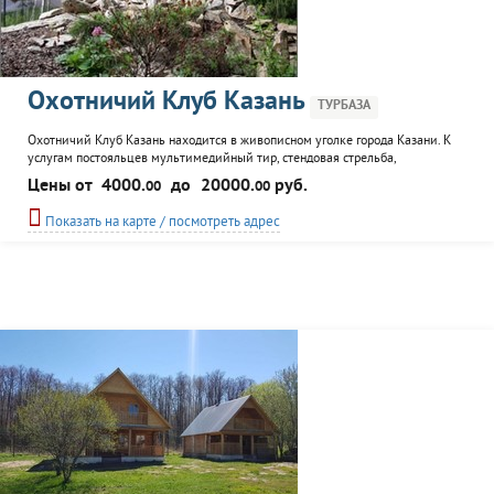
Охотничий Клуб Казань
ТУРБАЗА
Охотничий Клуб Казань находится в живописном уголке города Казани. К
услугам постояльцев мультимедийный тир, стендовая стрельба,
организация рыбалки, уютный ресторан Охотничий клуб. У гостей есть
Цены от
4000.
до
20000.
руб.
00
00
возможность стать членами Клуба и пользоваться рядом преимуществ. Для
размещения доступны гостевые дома.
Показать на карте / посмотреть адрес