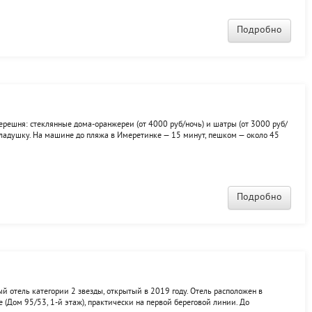
Подробно
ерешня: стеклянные дома-оранжереи (от 4000 руб/ночь) и шатры (от 3000 руб/
складушку. На машине до пляжа в Имеретинке — 15 минут, пешком — около 45
с креслами, кровати частично раздвижные. На территории — баня, мангал, кафе
Подробно
 отель категории 2 звезды, открытый в 2019 году. Отель расположен в
 (Дом 95/53, 1-й этаж), практически на первой береговой линии. До