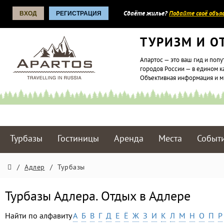
ВХОД
РЕГИСТРАЦИЯ
Сдаёте жилье?
Подайте своё объяв
ТУРИЗМ И О
Апартос — это ваш гид и попу
городов России — в едином к
Объективная информация и 
Турбазы
Гостиницы
Аренда
Места
Событ
/
Адлер
/
Турбазы
Турбазы Адлера. Отдых в Адлере
Найти по алфавиту
А
Б
В
Г
Д
Е
Ё
Ж
З
И
К
Л
М
Н
О
П
Р