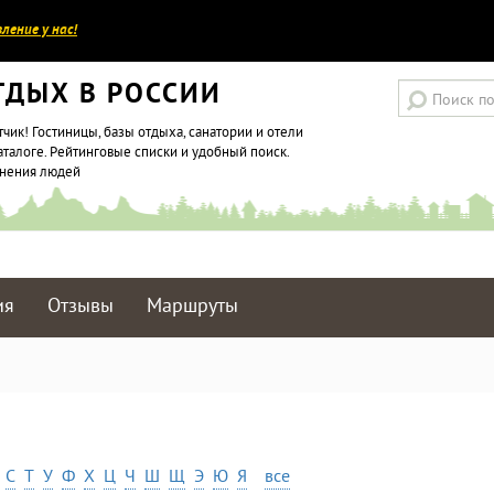
ление у нас!
ТДЫХ В РОССИИ
тчик! Гостиницы, базы отдыха, санатории и отели
аталоге. Рейтинговые списки и удобный поиск.
мнения людей
ия
Отзывы
Маршруты
С
Т
У
Ф
Х
Ц
Ч
Ш
Щ
Э
Ю
Я
все