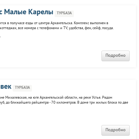
кс Малые Карелы
ТУРБАЗА
тся в получасе езды от центра Архангельска. Комплекс выполнен в
ттеджах, все номера с телефонами и TV, удобства, фен, сейф, посуда.
кафе-бар, конференц-зал, прокат спортивного инвентаря, детскую площадку,
.
Подробно
 век
ТУРБАЗА
не Михалевская, на юге Архангельской области, на реке Устья. Рядом
луб, до ближайшего райцентра - 70 километров. В доме три жилых блока по две
в общем коридоре. К услугам гостей рыбалка, охота, лыжные прогулки, тюбинг,
Подробно