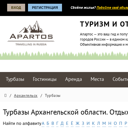
ВХОД
РЕГИСТРАЦИЯ
Сдаёте жилье?
Подайте своё объяв
ТУРИЗМ И О
Апартос — это ваш гид и попу
городов России — в едином к
Объективная информация и 
Турбазы
Гостиницы
Аренда
Места
Событ
/
Архангельск
/
Турбазы
Турбазы Архангельской области. Отды
Найти по алфавиту
А
Б
В
Г
Д
Е
Ё
Ж
З
И
К
Л
М
Н
О
П
Р