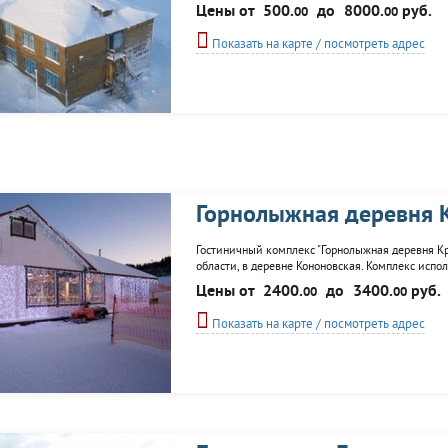
трехкомнатные апартаменты со всеми удобствами
Цены от
500.
до
8000.
руб.
00
00
конференц-залом, залами для...
Показать на карте / посмотреть адрес
Горнолыжная деревня 
Гостиничный комплекс "Горнолыжная деревня К
области, в деревне Кононовская. Комплекс испо
рубки, в каждом домике светлый интерьер, четы
Цены от
2400.
до
3400.
руб.
00
00
усугам гостей вся...
Показать на карте / посмотреть адрес