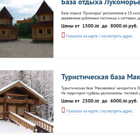
База отдыха Лукоморь
База отдыха "Лукоморье" расположена в 10 кил
деревянные рубленные гостиница и коттеджи, для
натуральным деревом, все удобства, в гостинице
Цены от
1500.
до
8000.
руб.
00
00
работает ресторан. На...
Показать на карте / посмотреть адрес
Туристическая база Ма
Туристическая база "Маковеевка" находится в 3
На территории турбазы расположены: гостевой д
возможен заказ питания. К услугам отдыхающих
Цены от
2500.
до
6000.
руб.
00
00
площадки для...
Показать на карте / посмотреть адрес