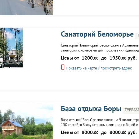
Санаторий Беломорье
Санаторий "Беломорье" расположен в Архангель
санатория с номерами для проживания одного-
объединен с лечебным корпусом, водолечебниц
Цены от
1200.
до
1950.
руб.
00
00
столовой по назначенной диете. К услугам...
Показать на карте / посмотреть адрес
База отдыха Боры
ТУРБАЗ
База отдыха "Боры" расположена на 9 километре
150 гостей, в 3 двухэтажных домиках с баней и
вместимостью 10, 35 и 40 человек, оборудованн
Цены от
8000.
до
8000.
руб.
00
00
игровые площадки...