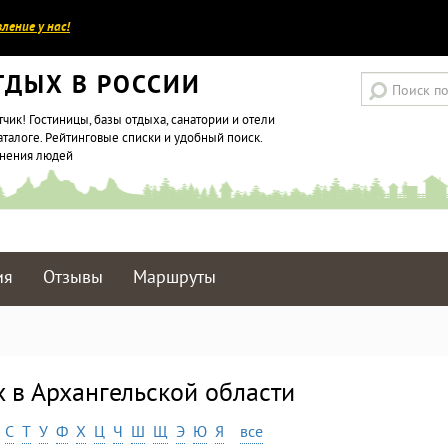
ление у нас!
ТДЫХ В РОССИИ
тчик! Гостиницы, базы отдыха, санатории и отели
аталоге. Рейтинговые списки и удобный поиск.
мнения людей
ия
Отзывы
Маршруты
х в Архангельской области
С
Т
У
Ф
Х
Ц
Ч
Ш
Щ
Э
Ю
Я
все