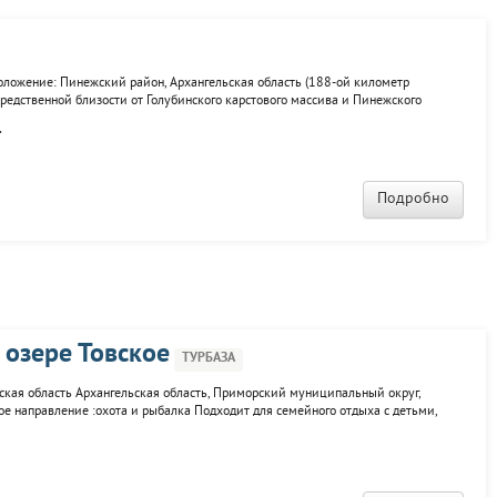
ложение: Пинежский район, Архангельская область (188-ой километр
редственной близости от Голубинского карстового массива и Пинежского
реки Пинега. Парк «Голубино» – это: Туристический комплекс, на территории
.
Подробно
 озере Товское
ТУРБАЗА
ьская область Архангельская область, Приморский муниципальный округ,
 направление :охота и рыбалка Подходит для семейного отдыха с детьми,
дного дня , а также Летние экспедиции на вездеходе В доме 3 отдельные
.