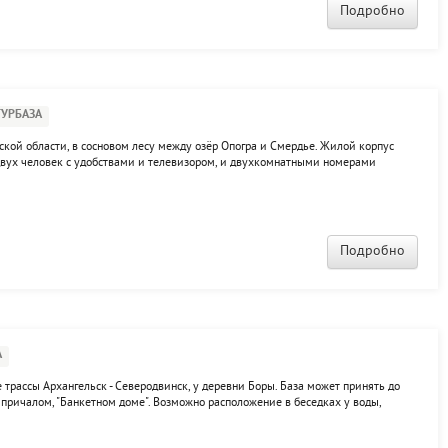
Подробно
ТУРБАЗА
ской области, в сосновом лесу между озёр Опогра и Смердье. Жилой корпус
двух человек с удобствами и телевизором, и двухкомнатными номерами
ей, грязелечебницей и питьевым бюветом. Четырехразовое питание в
Подробно
А
 трассы Архангельск - Северодвинск, у деревни Боры. База может принять до
 причалом, "Банкетном доме". Возможно расположение в беседках у воды,
ых мангалами и столами. К услугам гостей прокат лодок, водные развлечения,