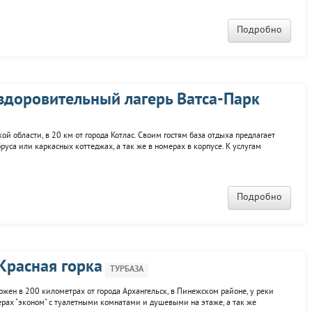
Подробно
оздоровительный лагерь Ватса-Парк
ой области, в 20 км от города Котлас. Своим гостям база отдыха предлагает
са или каркасных коттеджах, а так же в номерах в корпусе. К услугам
ния, ресторан. Для детей - детский лагерь. Арт-объекты базы: дерево
Подробно
Красная горка
ТУРБАЗА
ожен в 200 километрах от города Архангельск, в Пинежском районе, у реки
ерах "эконом" с туалетными комнатами и душевыми на этаже, а так же