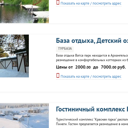
Показать на карте / посмотреть адрес
База отдыха, Детский 
ТУРБАЗА
База отдыха Ватса парк находится в Архангельск
размещение в комфортабельных коттеджах из бру
отдыхающих сауна, прокат спортивного оборудова
Цены от
2000.
до
7000.
руб.
00
00
желаний, дерево влюблённых, дерево силы.
Показать на карте / посмотреть адрес
Гостиничный комплекс 
Туристический комплекс "Красная горка" распол
Пинеги. Гостям предлагается размещение в ном