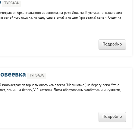
е
ТУРБАЗА
ометрах от Архангельского аэропорта, на реке Лодьма. К услугам отдыхающих
 семейного отдыха, на одну (два этажа) и на две (три этажа) семьи. Отделка
 - полы с подогревом, в коттеджах - оборудованы кухни. Круглосуточно
Подробно
ковеевка
ТУРБАЗА
0 километрах от горнолыжного комплекса "Малиновка", на берегу реки Устье.
ом, домик на берегу, VIP коттедж. Дома оборудованы удобствами и кухнями,
 рыбалка, баня на берегу, небольшой причал, водные лыжи и байдарки,
Подробно