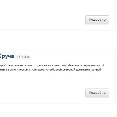
 и кухней в коттеджах. К услугам гостей ресторан, бар, деловой центр с
Подробно
Круча
ТУРБАЗА
руча" расположен рядом с горнолыжным центром "Малиновка" Архангельской
лнен в экологическом стиле, дома из отборной северной древесины ручной
ре номера с отдельным входом, электричеством, TV, посудой, удобствами. К
Подробно