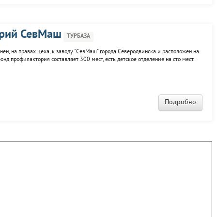
орий СевМаш
ТУРБАЗА
ен, на правах цеха, к заводу "СевМаш" города Северодвинска и расположен на
нд профилактория составляет 300 мест, есть детское отделение на сто мест.
ничает с научно-исследовательскими институтами, используя современные
Подробно