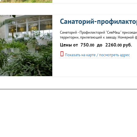
Санаторий-профилакт
Санаторий - Профилакторий "СевМаш" присоедин
территории, прилегающей к заводу. Номерной фо
Столовая, диетотерапия. Профилакторий сотруд
Цены от
750.
до
2260.
руб.
00
00
методы лечения...
Показать на карте / посмотреть адрес