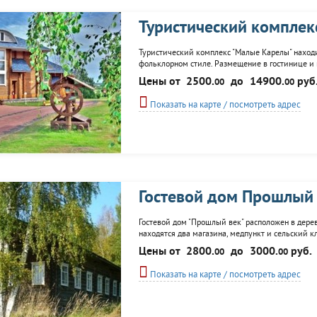
Туристический компле
Туристический комплекс "Малые Карелы" находи
фольклорном стиле. Размещение в гостинице и ко
Инфраструктура комплекса включает ресторан и 
Цены от
2500.
до
14900.
руб
00
00
бани, развлекательный центр с боулингом и...
Показать на карте / посмотреть адрес
Гостевой дом Прошлый
Гостевой дом "Прошлый век" расположен в дерев
находятся два магазина, медпункт и сельский к
двухместные комнаты, кухонный блок, удобства 
Цены от
2800.
до
3000.
руб.
00
00
лесные прогулки, сбор грибов...
Показать на карте / посмотреть адрес