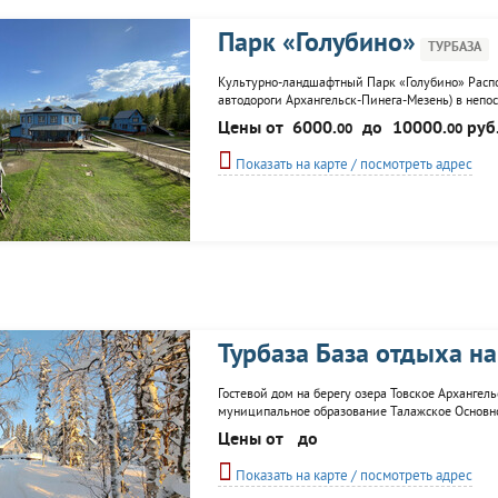
Парк «Голубино»
ТУРБАЗА
Культурно-ландшафтный Парк «Голубино» Распо
автодороги Архангельск-Пинега-Мезень) в непос
государственного заповедника на самом берегу 
Цены от
6000.
до
10000.
руб
00
00
которого расположена...
Показать на карте / посмотреть адрес
Турбаза База отдыха на
Гостевой дом на берегу озера Товское Архангел
муниципальное образование Талажское Основное
активного отдыха Организуем Зимние туры выхо
Цены от
до
комнаты,в каждой по 3 спальных места,окна в..
Показать на карте / посмотреть адрес