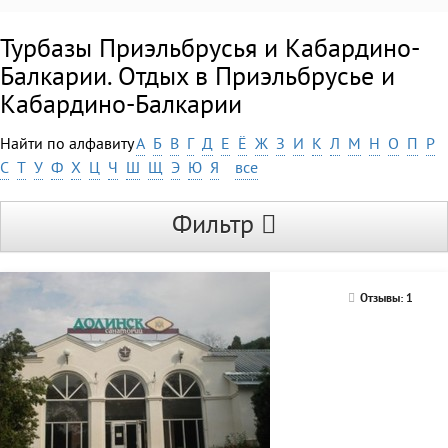
Турбазы Приэльбрусья и Кабардино-
Балкарии. Отдых в Приэльбрусье и
Кабардино-Балкарии
Найти по алфавиту
А
Б
В
Г
Д
Е
Ё
Ж
З
И
К
Л
М
Н
О
П
Р
С
Т
У
Ф
Х
Ц
Ч
Ш
Щ
Э
Ю
Я
все
Фильтр
Отзывы: 1