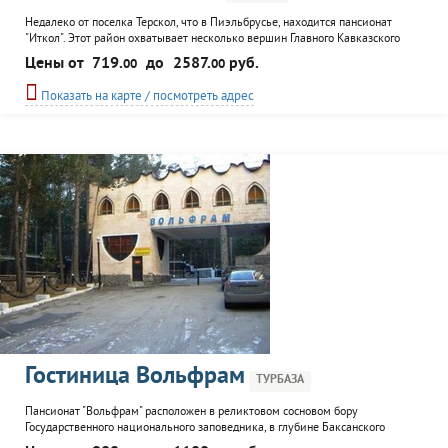
Недалеко от поселка Терскол, что в Пиэльбрусье, находится пансионат
"Иткол". Этот район охватывает несколько вершин Главного Кавказского
хребта. Пансионат представляет собой 5-ти этажное здание, которое
Цены от
719.
до
2587.
руб.
00
00
соединено со столовой переходом. Номерной фонд состоит из
комфортабельных номеров разного класса. Внимательный персонал
Показать на карте / посмотреть адрес
предложит различные варианты отдыха: экскурсионное сопровождение...
Гостиница Вольфрам
ТУРБАЗА
Пансионат "Вольфрам" расположен в реликтовом сосновом бору
Государственного национального заповедника, в глубине Баксанского
ущелья. Гостям пансионата предлагается комфортабельное размещение в