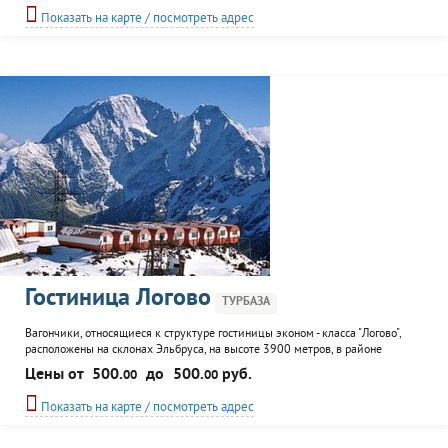
этаже; и вагончики с электроотоплением и электрической плитой в номере.
Показать на карте / посмотреть адрес
Полупансион...
Гостиница Логово
ТУРБАЗА
Вагончики, относящиеся к структуре гостиницы эконом - класса "Логово",
расположены на склонах Эльбруса, на высоте 3900 метров, в районе
ущелья Азау. Любителям гор предлагается размещение в вагончиках с
Цены от
500.
до
500.
руб.
00
00
электричеством, отоплением, спутниковым TV, интернетом. На территории -
столовая, оборудованая для самостоятельного приготовления пищи.
Показать на карте / посмотреть адрес
Обеспечивается трансфер. К услугам отдыхающих