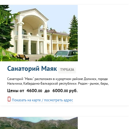
Санаторий Маяк
ТУРБАЗА
Санаторий "Маяк" расположен в курортном районе Долинск, города
Нальчика, Кабардино-Балкарской республики. Рядом - рынок, бары,
магазины, через дорогу - городской парк Нальчика, площадью 105 гектаров.
Цены от
4600.
до
6000.
руб.
00
00
Гостям санатория предлагается размещение в номерах следующих
категорий: двухкомнатный "люкс" с террасой, однокомнатный "полулюкс" с
Показать на карте / посмотреть адрес
балконом, "стандарт"...