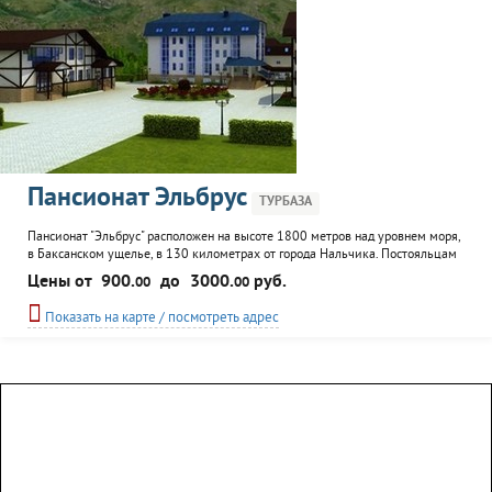
Пансионат Эльбрус
ТУРБАЗА
Пансионат "Эльбрус" расположен на высоте 1800 метров над уровнем моря,
в Баксанском ущелье, в 130 километрах от города Нальчика. Постояльцам
предлагаются коттеджи и номера в двух корпусах: все удобства, TV,
Цены от
900.
до
3000.
руб.
00
00
возможность подключения к интернету, телефонная связь, мини-бар. На
территории - ресторан, кальян-бар, сауна, конференц-зал и зал заседаний,
Показать на карте / посмотреть адрес
крытый спортивный комплекс. К услугам