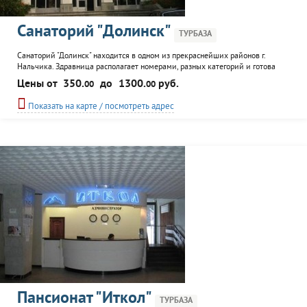
Санаторий "Долинск"
ТУРБАЗА
Санаторий "Долинск" находится в одном из прекраснейших районов г.
Нальчика. Здравница располагает номерами, разных категорий и готова
принять до 700 человек. На сегодняшний день медицинский профиль
Цены от
350.
до
1300.
руб.
00
00
санатория "Долинск" направлен на лечение взрослых, так и детей. Отдых
насыщен различного рода процедурами, развлечениями, мероприятиями. В
Показать на карте / посмотреть адрес
санатории созданы все условия для отдыха:...
Пансионат "Иткол"
ТУРБАЗА