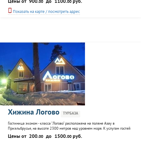
Цены от
900.
до
1100.
руб.
00
00
номерах с лоджиями, с видом на Эльбрус и Чегет, TV, холодильниками,
мягкой мебелью. К услугам постояльцев парковка, трансфер до подъемника,
Показать на карте / посмотреть адрес
лыжехранилище, прокат туристического, альпинистского
Хижина Логово
ТУРБАЗА
Гостиница эконом - класса "Логово" расположена на поляне Азау в
Приэльбрусье, на высоте 2300 метров над уровнем моря. К услугам гостей
коттедж на 8 гостей с четырехместными номерам "полулюкс"; два коттеджа
Цены от
200.
до
1500.
руб.
00
00
на 14 и 16 гостей с номерами "стандарт", удобства, холодильник и TV - на