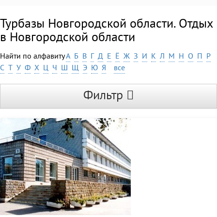
Турбазы Новгородской области. Отдых
в Новгородской области
Найти по алфавиту
А
Б
В
Г
Д
Е
Ё
Ж
З
И
К
Л
М
Н
О
П
Р
С
Т
У
Ф
Х
Ц
Ч
Ш
Щ
Э
Ю
Я
все
Фильтр