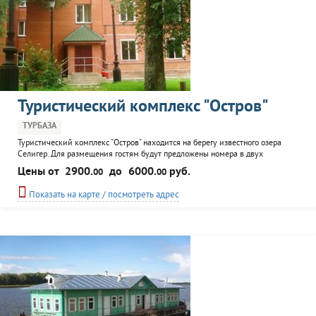
Туристический комплекс "Остров"
ТУРБАЗА
Туристический комплекс "Остров" находится на берегу известного озера
Селигер. Для размещения гостям будут предложены номера в двух
корпусах, гостевые домики, и коттеджи. К услугам отдыхадющих: пейнтбол,
Цены от
2900.
до
6000.
руб.
00
00
спортплощадки, баня, настольный теннис, прокат спортинвентаря, детская
комната, кафе-бар, банкетный зал с бильярдом, катания на лошадях,
Показать на карте / посмотреть адрес
квадрациклах и катерах, охота, рыбалка, пляж...