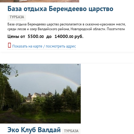
База отдыха Берендеево царство
ТУРБАЗА
База отдыха Берендеево царство располагается в сказочно-красивом месте,
среди лесов и озер Валдайского района, Новгородской области. Посетители
базы могут насладится тишиной и покоем после напряженного трудового
Цены от
5500.
до
14000.
руб.
00
00
дня. К услугам гостей базы отдыха номера со всеми удобствами в
экологически чистых деревянных домиках. Рыбалка, охота, сбор грибов и
Показать на карте / посмотреть адрес
ягод и еще много других интересных занятий ждут...
Эко Клуб Валдай
ТУРБАЗА