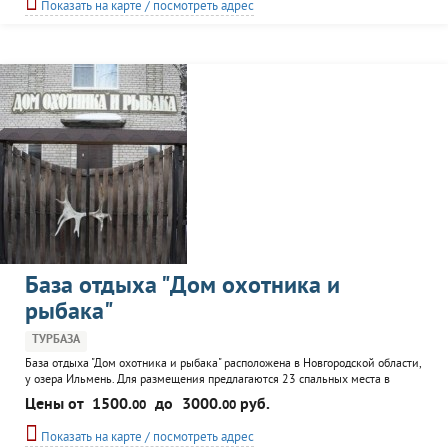
Показать на карте / посмотреть адрес
прокат спортивного оборудования...
База отдыха "Дом охотника и
рыбака"
ТУРБАЗА
База отдыха "Дом охотника и рыбака" расположена в Новгородской области,
у озера Ильмень. Для размещения предлагаются 23 спальных места в
трехместных, двухместных, одноместных номерах с санузлом и
Цены от
1500.
до
3000.
руб.
00
00
телевизором и VIP номера. Круглосуточно работает бар с зоной Wi-Fi и
бильярдная. Баня. Охота, гончие, рыбалка, предоставление снаряжения,
Показать на карте / посмотреть адрес
водного транспорта и снегоходов, сопровождение...