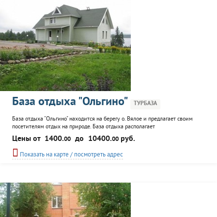
База отдыха "Ольгино"
ТУРБАЗА
База отдыха "Ольгино" находится на берегу о. Вялое и предлагает своим
посетителям отдых на природе. База отдыха располагает
комфортабельными номерами в гостевом и нижнем домах. К услугам
Цены от
1400.
до
10400.
руб.
00
00
гостей: пляж, мангал, прокат спортинвентаря, лодок, водных велосипедов,
детская площадка, спортплощадка, рыбалка, русская баня.
Показать на карте / посмотреть адрес