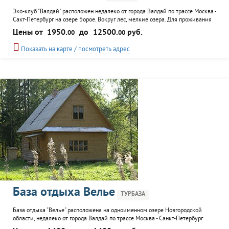
Эко-клуб "Валдай" расположен недалеко от города Валдай по трассе Москва -
Сакт-Петербург на озере Борое. Вокруг лес, мелкие озера. Для проживания
гостей предлагаются комфортные номера с вентилятором, минибаром,
Цены от
1950.
до
12500.
руб.
00
00
санузлом с душем, трехразовым питанием и три отдельных двухэтажных
коттеджа с кухнями. На территории есть свое приусадебное хозяйство, с
Показать на карте / посмотреть адрес
огородом, садом, теплицами, скотным
База отдыха Велье
ТУРБАЗА
База отдыха "Велье" расположена на одноименном озере Новгородской
области, недалеко от города Валдай по трассе Москва - Санкт-Петербург.
Доставка от села Никольское на катере. Дорог и электричества рядом нет.