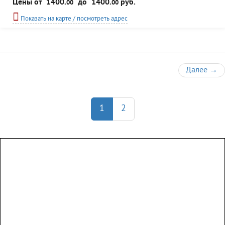
Цены от
1400.
до
1400.
руб.
00
00
Для размещения отдыхающих - предлагаются деревянные домики на
восемь человек, есть электрогенератор, печное отопление. Возможно
Показать на карте / посмотреть адрес
трехразовое питание (русская кухня). Баня. ...
Далее
→
1
2