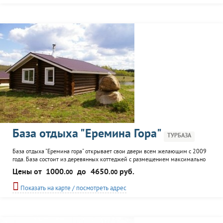
База отдыха "Еремина Гора"
ТУРБАЗА
База отдыха "Еремина гора" открывает свои двери всем желающим с 2009
года. База состоит из деревянных коттеджей с размещением максимально
до 8-ми человек; бани - каждая баня вместимостью до 10 человек. К
Цены от
1000.
до
4650.
руб.
00
00
услугам гостей: рыбалка, рафтинг, прокат лодок, катамаранов,
спортинвентаря, кафе.
Показать на карте / посмотреть адрес