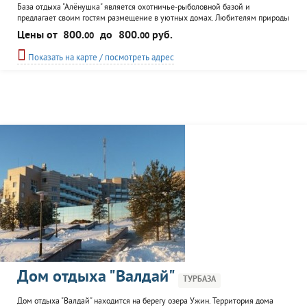
База отдыха "Алёнушка" является охотничье-рыболовной базой и
предлагает своим гостям размещение в уютных домах. Любителям природы
отдых здесь прийдется по-душе: можно половить рыбу, сходить на охоту. К
Цены от
800.
до
800.
руб.
00
00
услугам гостей: русская баня, прокат лодок, снегоходов, спортинвентаря.
Показать на карте / посмотреть адрес
Дом отдыха "Валдай"
ТУРБАЗА
Дом отдыха "Валдай" находится на берегу озера Ужин. Территория дома