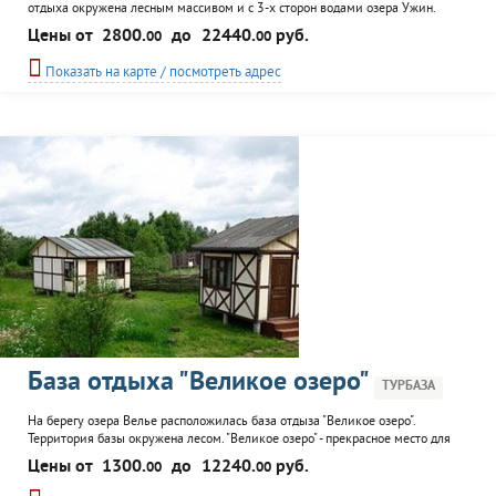
отдыха окружена лесным массивом и с 3-х сторон водами озера Ужин.
Выбравшим отдых на базе будут предложены номера в главном корпусе,
Цены от
2800.
до
22440.
руб.
00
00
дачи, коттеджи. К услугам гостей: библиотека, бассейн, ресторан, SPA-центр,
кафе-бар, бильярд, фитобар, тренажерный зал, спортзал, киноконцертный
Показать на карте / посмотреть адрес
зал, прокат спортинвентаря, пляж, прокат...
База отдыха "Великое озеро"
ТУРБАЗА
На берегу озера Велье расположилась база отдыза "Великое озеро".
Территория базы окружена лесом. "Великое озеро" - прекрасное место для
любителей охоты, рыбалки и просто желающим отдохнуть на природе. К
Цены от
1300.
до
12240.
руб.
00
00
услугам гостей домики и коттеджи, экскурсионное сопровождение, прокат
квадрациклов, велосипедов, лодок, катеров, охота, рыбалка, баня, тир,