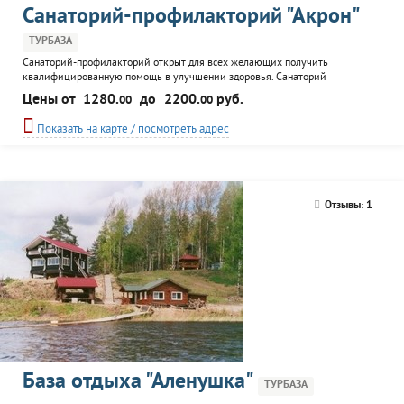
Санаторий-профилакторий "Акрон"
ТУРБАЗА
Санаторий-профилакторий открыт для всех желающих получить
квалифицированную помощь в улучшении здоровья. Санаторий
расположен по-соседству с ж/д и автовокзалами. В санатории каждый гость
Цены от
1280.
до
2200.
руб.
00
00
сможет выбрать номер по вкусу, посетить лечебное отделение, кроме этого
к услугам посетителей: сауна, солярий, инфракрасная кабина,
Показать на карте / посмотреть адрес
экскурсионное сопровождение, конференц-зал, диско-зал.
Отзывы: 1
База отдыха "Аленушка"
ТУРБАЗА