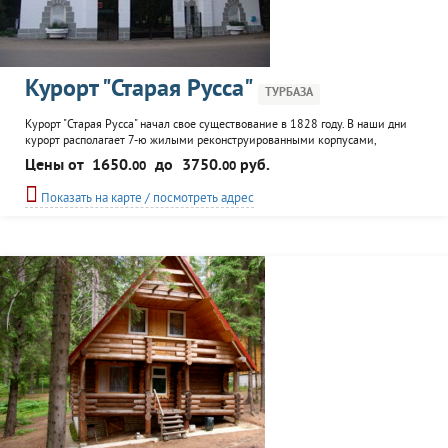
Курорт "Старая Русса"
ТУРБАЗА
Курорт "Старая Русса" начал свое существование в 1828 году. В наши дни
курорт располагает 7-ю жилыми реконструированными корпусами,
лечебно-диагностическим корпусом, грязелечебницей, питьевой галереей.
Цены от
1650.
до
3750.
руб.
00
00
Курорт способен разместить до 600 человек. К услугам гостей: столовая,
пляж, ресторан, бар, сауна, танцевальный зал, киноконцертный зал, бассейн,
Показать на карте / посмотреть адрес
библиотека,.