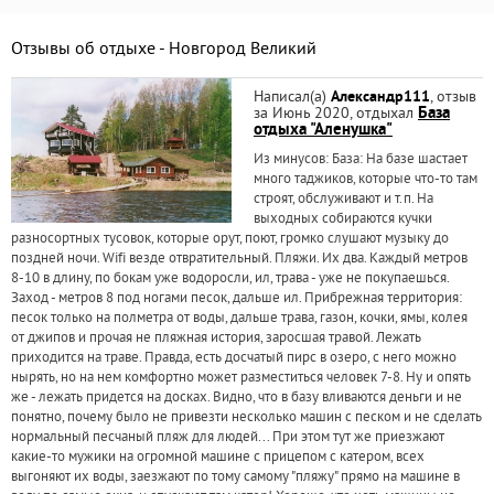
Отзывы об отдыхе - Новгород Великий
Написал(а)
Александр111
, отзыв
за Июнь 2020, отдыхал
База
отдыха "Аленушка"
Из минусов: База: На базе шастает
много таджиков, которые что-то там
строят, обслуживают и т.п. На
выходных собираются кучки
разносортных тусовок, которые орут, поют, громко слушают музыку до
поздней ночи. Wifi везде отвратительный. Пляжи. Их два. Каждый метров
8-10 в длину, по бокам уже водоросли, ил, трава - уже не покупаешься.
Заход - метров 8 под ногами песок, дальше ил. Прибрежная территория:
песок только на полметра от воды, дальше трава, газон, кочки, ямы, колея
от джипов и прочая не пляжная история, заросшая травой. Лежать
приходится на траве. Правда, есть досчатый пирс в озеро, с него можно
нырять, но на нем комфортно может разместиться человек 7-8. Ну и опять
же - лежать придется на досках. Видно, что в базу вливаются деньги и не
понятно, почему было не привезти несколько машин с песком и не сделать
нормальный песчаный пляж для людей... При этом тут же приезжают
какие-то мужики на огромной машине с прицепом с катером, всех
выгоняют их воды, заезжают по тому самому "пляжу" прямо на машине в