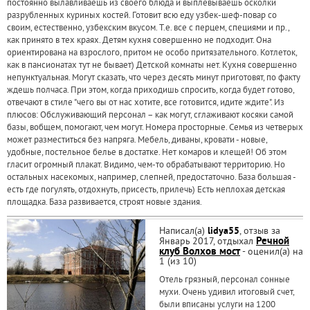
постоянно вылавливаешь из своего блюда и выплевываешь осколки
разрубленных куриных костей. Готовит всю еду узбек-шеф-повар со
своим, естественно, узбекским вкусом. Т.е. все с перцем, специями и пр.,
как принято в тех краях. Детям кухня совершенно не подходит. Она
ориентирована на взрослого, притом не особо притязательного. Котлеток,
как в пансионатах тут не бывает) Детской комнаты нет. Кухня совершенно
непунктуальная. Могут сказать, что через десять минут приготовят, по факту
ждешь полчаса. При этом, когда приходишь спросить, когда будет готово,
отвечают в стиле "чего вы от нас хотите, все готовится, идите ждите". Из
плюсов: Обслуживающий персонал – как могут, сглаживают косяки самой
базы, вобщем, помогают, чем могут. Номера просторные. Семья из четверых
может разместиться без напряга. Мебель, диваны, кровати - новые,
удобные, постельное белье в достатке. Нет комаров и клещей! Об этом
гласит огромный плакат. Видимо, чем-то обрабатывают территорию. Но
остальных насекомых, например, слепней, предостаточно. База большая -
есть где погулять, отдохнуть, присесть, прилечь) Есть неплохая детская
площадка. База развивается, строят новые здания.
Написал(а)
lidya55
, отзыв за
Январь 2017, отдыхал
Речной
клуб Волхов мост
- оценил(а) на
1 (из 10)
Отель грязный, персонал сонные
мухи. Очень удивил итоговый счет,
были вписаны услуги на 1200