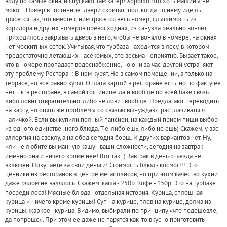
воду по самые окна, и спускают там катер! Хорошо, что хоть машины не
моют... Номер в гостинице: двери скрипят; пол, когда по нему идешь,
трясется так, что вместе с ним трясется весь номер; слышимость из
коридора и других номеров превосходная; из санузла реально воняет,
приходилось закрывать дверь в него, чтобы не воняло в номере; на окнах
нет москитных сеток. Учитывая, что турбаза находится в лесу, в котором
предостаточно летающих насекомых, это весьма неприятно. Бывает такое,
что в номере пропадает водоснабжение, но они за час-другой устраняют
эту проблему. Ресторан: В нем курят. Не в самом помещении, а только на
террасе, но все равно курят. Оплата картой в ресторане есть, но по факту ее
нет, т.к. в ресторане, в самой гостинице, да и вообще по всей базе связь
либо ловит отвратительно, либо не ловит вообще. Предлагают переводить
на карту, но опять же проблемы со связью вынуждают расплачиваться
наличкой. Если вы купили полный пансион, на каждый прием пищи выбор
из одного единственного блюда. Т.е. либо ешь, либо не ешь) Скажем, у вас
аллергия на свеклу, а на обед сегодня борщ. И других вариантов нет. Ну,
или не любите вы манную кашу - ваши сложности, сегодня на завтрак
именно она и ничего кроме нее! Вот так..) Завтрак в день отъезда не
включен. Покупаете за свои деньги! Стоимость блюд - космос!!! Это
ценники из ресторанов в центре мегаполисов, но при этом качество кухни
даже рядом не валялось. Скажем, каша - 250р. Кофе - 150р. Это на турбазе
посреди леса! Мясные блюда - отдельная история. Курица, сплошная
курица и ничего кроме курицы! Суп на курице, плов на курице, долма из
курицы, жаркое - курица. Видимо, выбирали по принципу «что подешевле,
да попроще». При этом ее даже не парятся как-то вкусно приготовить -