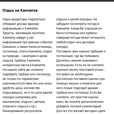
Отдых на Камчатке
Наши редакторы старательно
отдыха и целям поездки. Не
отбирают для вас важную
забудьте посмотреть погоду в
информацию о Камчатке.
Камчатке. Какая бы хорошая ни
Туристы, желающие посетить
была гостиница или турбаза -
Камчатку найдут у нас
скверная погода может испортить
информацию про важные события
любой отдых или деловую
Камчатки, а также минигостиницы,
поездку.
гостиницы, отели Камчатки, отдых
Поставьте свои оценки турбазам и
на природе - санатории и дома
гостиницам, где вы побывали.
отдыха, турбазы Камчатки,
Делитесь своими знаниями с
интересные места в Камчатке.
остальными. Если не не считаете
На нашем сайте вы сможете
нужным писать текстовый отзыв -
подобрать турбазу или гостиницу
это вовсе не необходимо.
не только по параметрам
Достаточно поставить оценки при
(наличие/отсутствие тех или иных
помощи мышки и пометить для
удобств, цена, количество
чего лучше подходит данная
отдыхающих), но и по цели вашей
турбаза или гостиница. Если вы
поездки (например для
считаете, что простой оценки
альпинизма, отдыха с детьми,
мало, вы можете дополнительно
пляжного отдыха и пр.).
добавить полный комментарий.
Ранжирование результатов
Для тех кто желает выгодно сдать