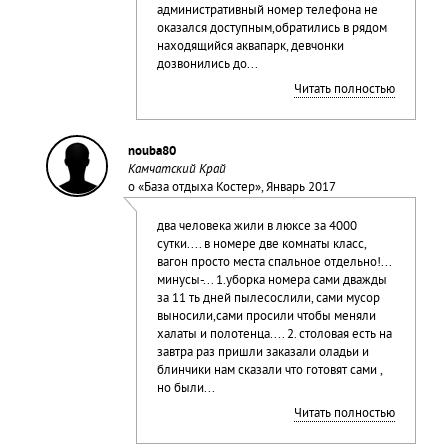
административный номер телефона не
оказался доступным,обратились в рядом
находящийся аквапарк, девчонки
дозвонились до...
Читать полностью
nouba80
Камчатский Край
о «
База отдыха Костер
», Январь 2017
два человека жили в люксе за 4000
сутки.... в номере две комнаты класс,
вагон просто места спальное отдельно!...
минусы-... 1.уборка номера сами дважды
за 11 ть дней пылесослили, сами мусор
выносили,сами просили чтобы меняли
халаты и полотенца.... 2. столовая есть на
завтра раз пришли заказали оладьи и
блинчики нам сказали что готовят сами ,
но были...
Читать полностью