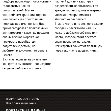
подбора происходит на основании
частный дом или квартиру -
голосования наших
раздел частные объявления об
пользователей. Мы не
аренде частных домов и квартир.
употребляем критерии хорошо
Объявления принимаются
или плохо - мы просто ищем
абсолютно бесплатно!
подходящее именно вам. Для
Знаете что то интересное о вашем
примера турбаза с прекрасными
городе? - расскажите нам. Вы
аниматорами и кафе где продают
можете добавить событие или
очень вкусное мороженое
место, которое стоит посетить
прекрасно подойдет для
сразу после регистрации.
родителей с детьми, но
Регистрация займет от полминуты
любителям дискотек там делать
через вконтакте до двух минут.
нечего.
В случае, если вы не знаете что
конкретно вы хотите - посмотрите
сводные рейтинги по типам
© APARTOS, 2011−2026
Все права защищены
КОНТАКТНЫЕ ДАННЫЕ