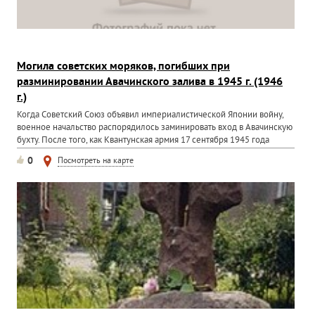
Могила советских моряков, погибших при
разминировании Авачинского залива в 1945 г. (1946
г.)
Когда Советский Союз объявил империалистической Японии войну,
военное начальство распорядилось заминировать вход в Авачинскую
бухту. После того, как Квантунская армия 17 сентября 1945 года
капитулировала, была поставлена задача – разминировать фарватер.
0
Посмотреть на карте
Для этого был сформирован отряд из семи