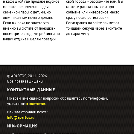
и кафешкой где продают вкусное
свой город? - расскажите нам. Вы
мороженое прекрасно для
можете рассказать всем про
семейной пары с детьми, но
событие или интересное место
лыжникам там нечего делать.
сразу после регистрации.
Если вы пока не знаете что
Регистрация на сайте займет от
именно вы хотите от поездки -
тридцати секунд через вконтакте
посмотрите сводные рейтинги по
до пары минут.
видам отдыха и целям поездки.
© APARTOS, 2011−2026
Все права защищены
КОНТАКТНЫЕ ДАННЫЕ
По всем имеющимся вопросам обращайтесь по телефонам,
указанным
в контактах
или электронной почте:
info@apartos.ru
ИНФОРМАЦИЯ