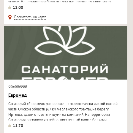
услуги. На териитории базы отдыха расположены спортивно-
оздоровительный...
12.00
Посмотреть на карте
Санаторий
Евромед
Санаторий «Евромед» расположен в экологически чистой южной
части Омской области (67 км Черлакского тракта), на берегу
Иртыша, вдали от суеты и шумных компаний. На территории
Санатория раскинулся хвойно-лиственный парк с белками. ...
11.70