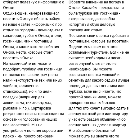
отбирает полезную информацию о
Обратите внимание на погоду в
Омске.
Омске. Какая бы прекрасная ни
Отдыхающие, намеревающиеся
была турбаза или гостиница -
посетить Омскую область найдут
скверная погода способна
на нашем сайте информацию про
испортить любую деловую
отдых за городом - дома отдыха и
поездку или отдых.
санатории, турбазы Омска, отели,
Поставьте свои оценки турбазам и
гостиницы, мини гостиницы
гостиницам, которые вы посетили.
Омска, а также важные события
Поделитесь своим опытом с
Омска, места, которые стоит
остальными туристами. Если не не
посетить в Омске.
считаете необходимым писать
На нашем сайте вы можете
развернутый отзыв - это не
подобрать турбазу или гостиницу
необходимо. Вы можете
не только по параметрам (цена,
расставить оценки мышкой и
наличие/отсутствие тех или иных
отметить для какого отдыха лучше
удобств, количество
подходит данная гостиница или
отдыхающих), но и по цели
турбаза. Если вы считаете, что
поездки (например для
простой оценки мало, можете
альпинизма, тихого отдыха,
прикрепить полный отзыв.
рыбалки и пр.). Сортировка
Для тех кто хочет выгодно сдать в
результатов поиска происходит на
аренду частный дом или квартиру
основании голосования наших
у нас есть раздел объявления об
пользователей. Мы не
аренде частных домов и квартир.
употребляем понятия хорошо или
Это абсолютно бесплатно!
плохо - мы просто отбираем
Может быть вы знаете что то