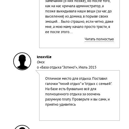
замечаний (о них позже), но после того,
как на нас кричала администратор, а
позже выкидывала наши вещи (за час до
выселения) из домика, в порыве своих
эмоций... Было страшно, если четно, даже
мне, а мою маму начало просто трясти, я
ее после этого...
Читать полностью
knoxville
Омск
о «
База отдыха "Зотино"
», Июль 2015
Отличное место для отдыха. Поставил
галочки "тихий отдых" и "отдых с семьей".
На базе есть буквально всё для
полноценного отдыха за ооочень
разумную плату. Проверьте и вы сами, и
приятно удивитесь