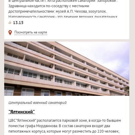
В центральной части г. Ялта расположен санаторий "Запорожье".
Здравница находится по-соседству с местными
достопримечательностями: музей А.П. Чехова, зооуголок.
Направленность санатория - это лечение верхних дыхательных
путей. И взрослые ,
13.15
Посмотреть на карте
Центральный военный санаторий
"Ялтинский"
ЦВС "Ялтинский" располагается парковой зоне, в когда-то бывшем
поместье графа Мордвинова. В состав санатория входят два
пятиэтажных корпуса, которые могут разместить до 220 человек;