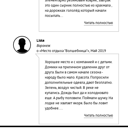
элементарно резиновый коврик; завтрак
это один сырник полностью из крахмала ,
на дорожках гололёд который начали
посыпать...
Читать полностью
Liska
Воронеж
о «
Место отдыха "Волшебница"
», Май 2019
Хорошее место и с компанией и с детьми.
Домики на приличном удалении друг от
друга. Были в самом начале сезона -
народу было мало. Красота. Попросили
дополнительные одеяла, дают безплатно.
Зелень, воздух чистый. В реке не
купались. Дождь был да и холодновато
еще. А рыбу половили. Поймали щучку. На
лодке не хватает якоря. Было бы ловит
удобнее....
Читать полностью