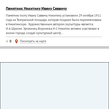
Памятник Никитину Ивану Саввичу
Памятник поэту Ивану Саввичу Никитину установили 29 октября 1911
года на Театральной площади, которая позднее была переименована
в Никитинскую. Художественным автором скульптуры является
И.А.Шуклин. Уроженец Воронежа И.С.Никитин активно участвовал в
жизни города, создал культурный центр...
0
Посмотреть на карте