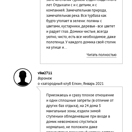
Замечательная турбаза. Ездим сюда много
лет. Отдыхали с и с детьми, и с
компанией. Замечательная природа,
замечательная река. Вся турбаза как
будто утопает в зелени: поляны с
цветами, кустарники, деревья - все цветет
и радует глаз. Домики чистые, всегда
уютно, чисто, есть все необходимое, даже
полотенца. У каждого домика свой столик
на улице и...
Читать полностью
vika2711
Воронеж
о «
загородный клуб Елки
», Январь 2021
Приезжаешь и сразу плохое отношение
и одни сплошные запреты (в отличие от
других баз отдыха), на 24 дома 3
мангальные зоны, ездили зимой
ступеньки обледеневшие при входе в
домик невозможно спуститься
нормально, не положили даже