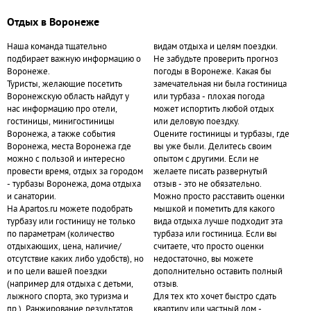
Отдых в Воронеже
Наша команда тщательно
видам отдыха и целям поездки.
подбирает важную информацию о
Не забудьте проверить прогноз
Воронеже.
погоды в Воронеже. Какая бы
Туристы, желающие посетить
замечательная ни была гостиница
Воронежскую область найдут у
или турбаза - плохая погода
нас информацию про отели,
может испортить любой отдых
гостиницы, минигостиницы
или деловую поездку.
Воронежа, а также события
Оцените гостиницы и турбазы, где
Воронежа, места Воронежа где
вы уже были. Делитесь своим
можно с пользой и интересно
опытом с другими. Если не
провести время, отдых за городом
желаете писать развернутый
- турбазы Воронежа, дома отдыха
отзыв - это не обязательно.
и санатории.
Можно просто расставить оценки
На Apartos.ru можете подобрать
мышкой и пометить для какого
турбазу или гостиницу не только
вида отдыха лучше подходит эта
по параметрам (количество
турбаза или гостиница. Если вы
отдыхающих, цена, наличие/
считаете, что просто оценки
отсутствие каких либо удобств), но
недостаточно, вы можете
и по цели вашей поездки
дополнительно оставить полный
(например для отдыха с детьми,
отзыв.
лыжного спорта, эко туризма и
Для тех кто хочет быстро сдать
пр.). Ранжирование результатов
квартиру или частный дом -