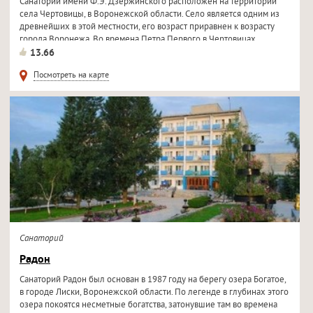
Санаторий имени Ф.Э. Дзержинского расположен на территории
села Чертовицы, в Воронежской области. Село является одним из
древнейших в этой местности, его возраст приравнен к возрасту
города Воронежа. Во времена Петра Первого в Чертовицах
велось...
13.66
Посмотреть на карте
Санаторий
Радон
Санаторий Радон был основан в 1987 году на берегу озера Богатое,
в городе Лиски, Воронежской области. По легенде в глубинах этого
озера покоятся несметные богатства, затонувшие там во времена