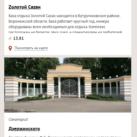
Zолотой Саzан
База отдыха Золотой Сазан находится в Бутурлиновском районе,
Воронежской области. База работает круглый год, номера
оборудованы всем необходимым для отдыха. Комплекс
расположен на берегах двух озер, и ориентирован на любителей
рыбалки, охоты, тихого
13.81
Посмотреть на карте
Санаторий
Дзержинского