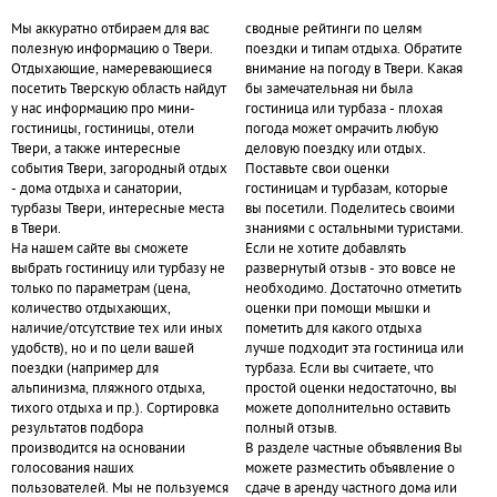
Мы аккуратно отбираем для вас
сводные рейтинги по целям
полезную информацию о Твери.
поездки и типам отдыха. Обратите
Отдыхающие, намеревающиеся
внимание на погоду в Твери. Какая
посетить Тверскую область найдут
бы замечательная ни была
у нас информацию про мини-
гостиница или турбаза - плохая
гостиницы, гостиницы, отели
погода может омрачить любую
Твери, а также интересные
деловую поездку или отдых.
события Твери, загородный отдых
Поставьте свои оценки
- дома отдыха и санатории,
гостиницам и турбазам, которые
турбазы Твери, интересные места
вы посетили. Поделитесь своими
в Твери.
знаниями с остальными туристами.
На нашем сайте вы сможете
Если не хотите добавлять
выбрать гостиницу или турбазу не
развернутый отзыв - это вовсе не
только по параметрам (цена,
необходимо. Достаточно отметить
количество отдыхающих,
оценки при помощи мышки и
наличие/отсутствие тех или иных
пометить для какого отдыха
удобств), но и по цели вашей
лучше подходит эта гостиница или
поездки (например для
турбаза. Если вы считаете, что
альпинизма, пляжного отдыха,
простой оценки недостаточно, вы
тихого отдыха и пр.). Сортировка
можете дополнительно оставить
результатов подбора
полный отзыв.
производится на основании
В разделе частные объявления Вы
голосования наших
можете разместить объявление о
пользователей. Мы не пользуемся
сдаче в аренду частного дома или