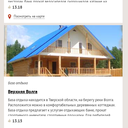
ресторан, баня, прокат велосипедов, гидроциклов, катание на...
13.18
Посмотреть на карте
База отдыха
Верхняя Волга
База отдыха находится в Тверской области, на берегу реки Волга.
Расположится можно в комфортабельных деревянных коттеджах.
База отдыха предлагает к услугам отдыхающих баню, прокат
спортивного инвентаря, спортивные площадки. Для любителей
активного...
13.15