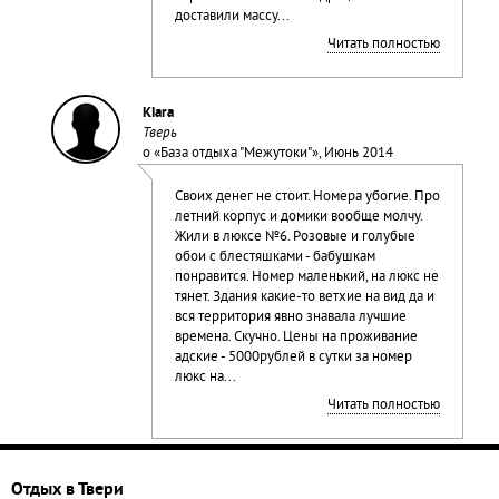
доставили массу...
Читать полностью
Kiara
Тверь
о «
База отдыха "Межутоки"
», Июнь 2014
Своих денег не стоит. Номера убогие. Про
летний корпус и домики вообще молчу.
Жили в люксе №6. Розовые и голубые
обои с блестяшками - бабушкам
понравится. Номер маленький, на люкс не
тянет. Здания какие-то ветхие на вид да и
вся территория явно знавала лучшие
времена. Скучно. Цены на проживание
адские - 5000рублей в сутки за номер
люкс на...
Читать полностью
Отдых в Твери