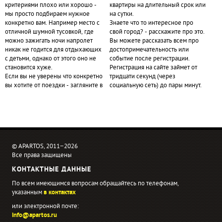
критериями плохо или хорошо -
квартиры на длительный срок или
мы просто подбираем нужное
на сутки.
конкретно вам. Например место с
Знаете что то интересное про
отличной шумной тусовкой, где
свой город? - расскажите про это.
можно зажигать ночи напролет
Вы можете рассказать всем про
никак не годится для отдыхающих
достопримечательность или
с детьми, однако от этого оно не
событие после регистрации.
становится хуже.
Регистрация на сайте займет от
Если вы не уверены что конкретно
тридцати секунд (через
вы хотите от поездки - загляните в
социальную сеть) до пары минут.
© APARTOS, 2011−2026
Все права защищены
КОНТАКТНЫЕ ДАННЫЕ
По всем имеющимся вопросам обращайтесь по телефонам,
указанным
в контактах
или электронной почте:
info@apartos.ru