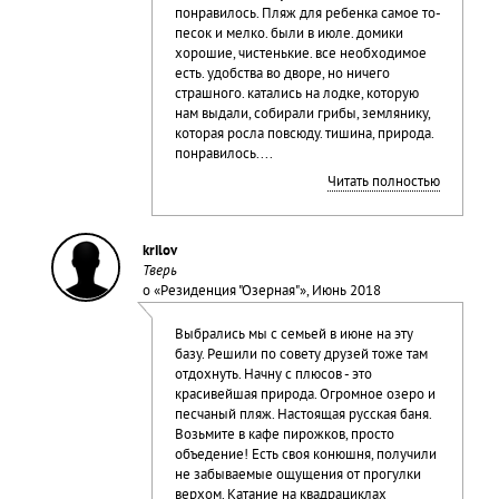
понравилось. Пляж для ребенка самое то-
песок и мелко. были в июле. домики
хорошие, чистенькие. все необходимое
есть. удобства во дворе, но ничего
страшного. катались на лодке, которую
нам выдали, собирали грибы, землянику,
которая росла повсюду. тишина, природа.
понравилось....
Читать полностью
krilov
Тверь
о «
Резиденция "Озерная"
», Июнь 2018
Выбрались мы с семьей в июне на эту
базу. Решили по совету друзей тоже там
отдохнуть. Начну с плюсов - это
красивейшая природа. Огромное озеро и
песчаный пляж. Настоящая русская баня.
Возьмите в кафе пирожков, просто
объедение! Есть своя конюшня, получили
не забываемые ощущения от прогулки
верхом. Катание на квадрациклах