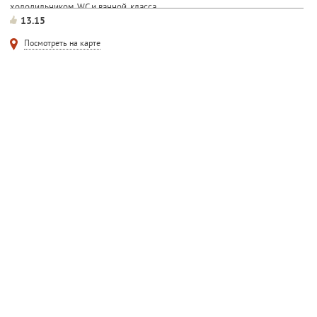
холодильником, WC и ванной, класса...
13.15
Посмотреть на карте