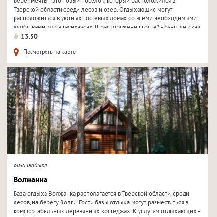
Берег мечты - это новый поселок, который расположился в
Тверской области среди лесов и озер. Отдыхающие могут
расположиться в уютных гостевых домах со всеми необходимыми
удобствами или в таунхаусах. В распоряжении гостей - баня, детская
площадка...
13.30
Посмотреть на карте
База отдыха
Волжанка
База отдыха Волжанка располагается в Тверской области, среди
лесов, на берегу Волги. Гости базы отдыха могут разместиться в
комфортабельных деревянных коттеджах. К услугам отдыхающих -