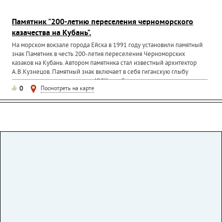
Памятник "200-летию переселения черноморского
казачества на Кубань".
На морском вокзале города Ейска в 1991 году установили памятный
знак Памятник в честь 200-летия переселения Черноморских
казаков на Кубань. Автором памятника стал известный архитектор
А.В.Кузнецов. Памятный знак включает в себя гиганскую глыбу
черного гранита и две пушки XVIII по обе стороны от...
0
Посмотреть на карте