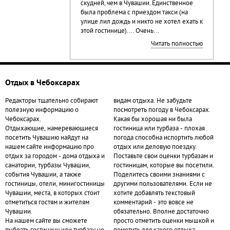
скудней, чем в Чувашии. Единственное
была проблема с приездом такси (на
улице лил дождь и никто не хотел ехать к
этой гостинице).... Очень...
Читать полностью
Отдых в Чебоксарах
Редакторы тщательно собирают
видам отдыха. Не забудьте
полезную информацию о
посмотреть погоду в Чебоксарах.
Чебоксарах.
Какая бы хорошая ни была
Отдыхающие, намеревающиеся
гостиница или турбаза - плохая
посетить Чувашию найдут на
погода способна испортить любой
нашем сайте информацию про
отдых или деловую поездку.
отдых за городом - дома отдыха и
Поставьте свои оценки турбазам и
санатории, турбазы Чувашии,
гостиницам, которые вы посетили.
события Чувашии, а также
Поделитесь своими знаниями с
гостиницы, отели, минигостиницы
другими пользователями. Если не
Чувашии, места, в которых стоит
хотите добавлять текстовый
отметиться гостям и жителям
комментарий - это вовсе не
Чувашии.
обязательно. Вполне достаточно
На нашем сайте вы сможете
просто отметить оценки мышкой и