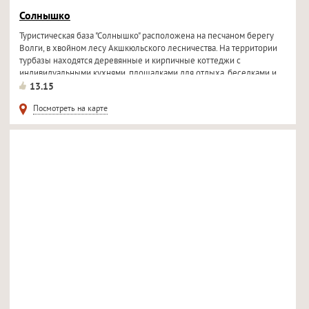
Солнышко
Туристическая база "Солнышко" расположена на песчаном берегу
Волги, в хвойном лесу Акшкюльского лесничества. На территории
турбазы находятся деревянные и кирпичные коттеджи с
индивидуальными кухнями, площадками для отдыха, беседками и...
13.15
Посмотреть на карте