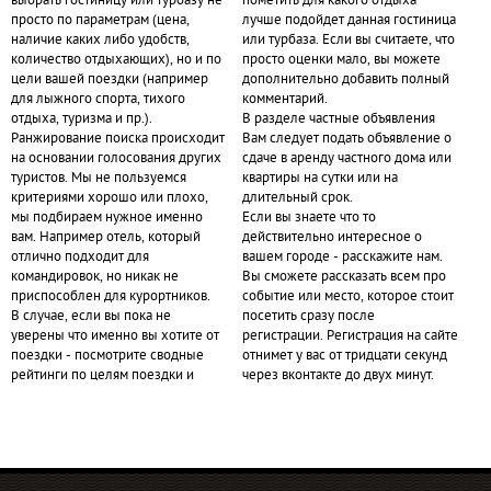
выбрать гостиницу или турбазу не
пометить для какого отдыха
просто по параметрам (цена,
лучше подойдет данная гостиница
наличие каких либо удобств,
или турбаза. Если вы считаете, что
количество отдыхающих), но и по
просто оценки мало, вы можете
цели вашей поездки (например
дополнительно добавить полный
для лыжного спорта, тихого
комментарий.
отдыха, туризма и пр.).
В разделе частные объявления
Ранжирование поиска происходит
Вам следует подать объявление о
на основании голосования других
сдаче в аренду частного дома или
туристов. Мы не пользуемся
квартиры на сутки или на
критериями хорошо или плохо,
длительный срок.
мы подбираем нужное именно
Если вы знаете что то
вам. Например отель, который
действительно интересное о
отлично подходит для
вашем городе - расскажите нам.
командировок, но никак не
Вы сможете рассказать всем про
приспособлен для курортников.
событие или место, которое стоит
В случае, если вы пока не
посетить сразу после
уверены что именно вы хотите от
регистрации. Регистрация на сайте
поездки - посмотрите сводные
отнимет у вас от тридцати секунд
рейтинги по целям поездки и
через вконтакте до двух минут.