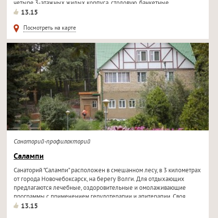
четыре 3-этажных жилых корпуса, столовую, банкетные...
13.15
Посмотреть на карте
Санаторий-профилакторий
Салампи
Санаторий "Салампи" расположен в смешанном лесу, в 3 километрах
от города Новочебоксарск, на берегу Волги. Для отдыхающих
предлагаются лечебные, оздоровительные и омолаживающие
программы с применением герудотерапии и апитерапии. Своя
пасека. ...
13.15