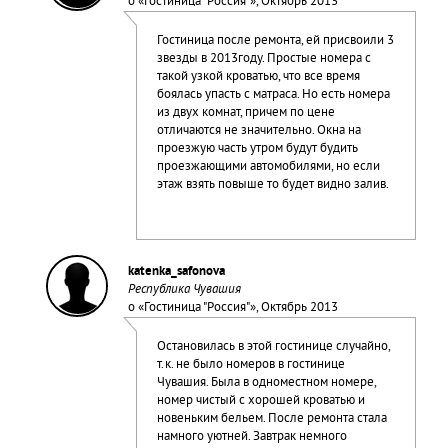
о «
Гостиница "Россия"
», Октябрь 2013
Гостиница после ремонта, ей присвоили 3
звезды в 2013году. Простые номера с
такой узкой кроватью, что все время
боялась упасть с матраса. Но есть номера
из двух комнат, причем по цене
отличаются не значительно. Окна на
проезжую часть утром будут будить
проезжающими автомобилями, но если
этаж взять повыше то будет видно залив.
katenka_safonova
Республика Чувашия
о «
Гостиница "Россия"
», Октябрь 2013
Остановилась в этой гостинице случайно,
т.к. не было номеров в гостинице
Чувашия. Была в одноместном номере,
номер чистый с хорошей кроватью и
новеньким бельем. После ремонта стала
намного уютней. Завтрак немного