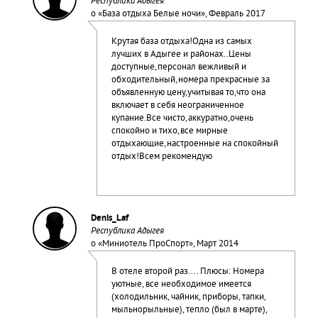
Республика Адыгея
о «
База отдыха Белые ночи
», Февраль 2017
Крутая база отдыха!Одна из самых
лучших в Адыгее и районах..Цены
доступные,персонал вежливый и
обходительный,номера прекрасные за
объявленную цену,учитывая то,что она
включает в себя неограниченное
купание.Все чисто,аккуратно,очень
спокойно и тихо,все мирные
отдыхающие,настроенные на спокойный
отдых!Всем рекомендую
Denis_Laf
Республика Адыгея
о «
Миниотель ПроСпорт
», Март 2014
В отеле второй раз.... Плюсы: Номера
уютные, все необходимое имеется
(холодильник, чайник, приборы, тапки,
мыльнорыльные), тепло (был в марте),