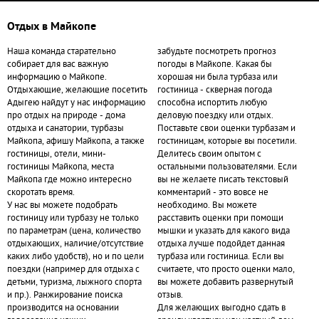
Отдых в Майкопе
Наша команда старательно
забудьте посмотреть прогноз
собирает для вас важную
погоды в Майкопе. Какая бы
информацию о Майкопе.
хорошая ни была турбаза или
Отдыхающие, желающие посетить
гостиница - скверная погода
Адыгею найдут у нас информацию
способна испортить любую
про отдых на природе - дома
деловую поездку или отдых.
отдыха и санатории, турбазы
Поставьте свои оценки турбазам и
Майкопа, афишу Майкопа, а также
гостиницам, которые вы посетили.
гостиницы, отели, мини-
Делитесь своим опытом с
гостиницы Майкопа, места
остальными пользователями. Если
Майкопа где можно интересно
вы не желаете писать текстовый
скоротать время.
комментарий - это вовсе не
У нас вы можете подобрать
необходимо. Вы можете
гостиницу или турбазу не только
расставить оценки при помощи
по параметрам (цена, количество
мышки и указать для какого вида
отдыхающих, наличие/отсутствие
отдыха лучше подойдет данная
каких либо удобств), но и по цели
турбаза или гостиница. Если вы
поездки (например для отдыха с
считаете, что просто оценки мало,
детьми, туризма, лыжного спорта
вы можете добавить развернутый
и пр.). Ранжирование поиска
отзыв.
производится на основании
Для желающих выгодно сдать в