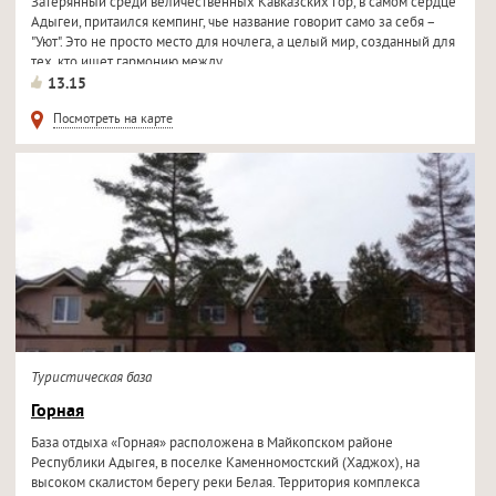
Затерянный среди величественных Кавказских гор, в самом сердце
Адыгеи, притаился кемпинг, чье название говорит само за себя –
"Уют". Это не просто место для ночлега, а целый мир, созданный для
тех, кто ищет гармонию между...
13.15
Посмотреть на карте
Туристическая база
Горная
База отдыха «Горная» расположена в Майкопском районе
Республики Адыгея, в поселке Каменномостский (Хаджох), на
высоком скалистом берегу реки Белая. Территория комплекса