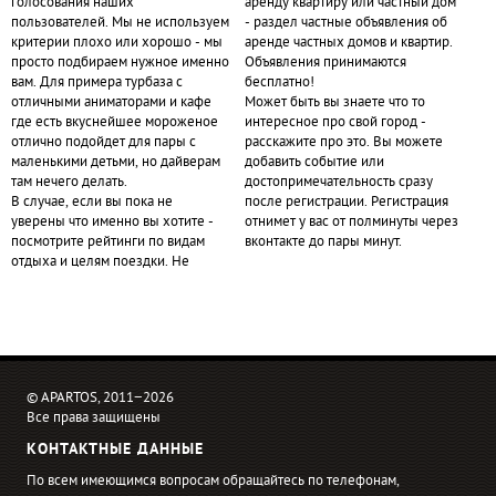
голосования наших
аренду квартиру или частный дом
пользователей. Мы не используем
- раздел частные объявления об
критерии плохо или хорошо - мы
аренде частных домов и квартир.
просто подбираем нужное именно
Объявления принимаются
вам. Для примера турбаза с
бесплатно!
отличными аниматорами и кафе
Может быть вы знаете что то
где есть вкуснейшее мороженое
интересное про свой город -
отлично подойдет для пары с
расскажите про это. Вы можете
маленькими детьми, но дайверам
добавить событие или
там нечего делать.
достопримечательность сразу
В случае, если вы пока не
после регистрации. Регистрация
уверены что именно вы хотите -
отнимет у вас от полминуты через
посмотрите рейтинги по видам
вконтакте до пары минут.
отдыха и целям поездки. Не
© APARTOS, 2011−2026
Все права защищены
КОНТАКТНЫЕ ДАННЫЕ
По всем имеющимся вопросам обращайтесь по телефонам,