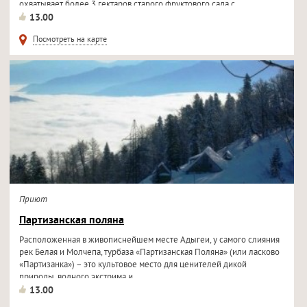
охватывает более 3 гектаров старого фруктового сада с
сохранившимися
13.00
Посмотреть на карте
Приют
Партизанская поляна
Расположенная в живописнейшем месте Адыгеи, у самого слияния
рек Белая и Молчепа, турбаза «Партизанская Поляна» (или ласково
«Партизанка») – это культовое место для ценителей дикой
природы, водного экстрима и...
13.00