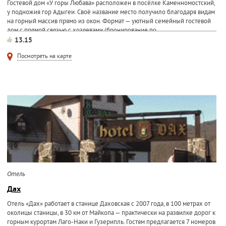
Гостевой дом «У горы Любава» расположен в посёлке Каменномостский,
у подножия гор Адыгеи. Своё название место получило благодаря видам
на горный массив прямо из окон. Формат — уютный семейный гостевой
дом с прямой связью с хозяевами (бронирование по
13.15
Посмотреть на карте
Отель
Дах
Отель «Дах» работает в станице Даховская с 2007 года, в 100 метрах от
околицы станицы, в 30 км от Майкопа — практически на развилке дорог к
горным курортам Лаго-Наки и Гузерипль. Гостям предлагается 7 номеров