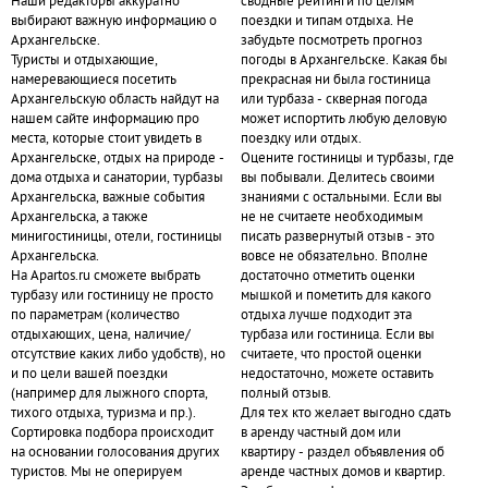
Наши редакторы аккуратно
сводные рейтинги по целям
выбирают важную информацию о
поездки и типам отдыха. Не
Архангельске.
забудьте посмотреть прогноз
Туристы и отдыхающие,
погоды в Архангельске. Какая бы
намеревающиеся посетить
прекрасная ни была гостиница
Архангельскую область найдут на
или турбаза - скверная погода
нашем сайте информацию про
может испортить любую деловую
места, которые стоит увидеть в
поездку или отдых.
Архангельске, отдых на природе -
Оцените гостиницы и турбазы, где
дома отдыха и санатории, турбазы
вы побывали. Делитесь своими
Архангельска, важные события
знаниями с остальными. Если вы
Архангельска, а также
не не считаете необходимым
минигостиницы, отели, гостиницы
писать развернутый отзыв - это
Архангельска.
вовсе не обязательно. Вполне
На Apartos.ru сможете выбрать
достаточно отметить оценки
турбазу или гостиницу не просто
мышкой и пометить для какого
по параметрам (количество
отдыха лучше подходит эта
отдыхающих, цена, наличие/
турбаза или гостиница. Если вы
отсутствие каких либо удобств), но
считаете, что простой оценки
и по цели вашей поездки
недостаточно, можете оставить
(например для лыжного спорта,
полный отзыв.
тихого отдыха, туризма и пр.).
Для тех кто желает выгодно сдать
Сортировка подбора происходит
в аренду частный дом или
на основании голосования других
квартиру - раздел объявления об
туристов. Мы не оперируем
аренде частных домов и квартир.