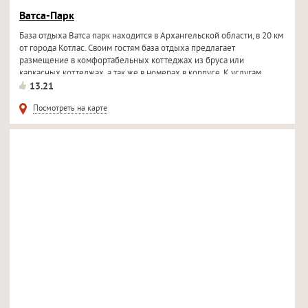
Ватса-Парк
База отдыха Ватса парк находится в Архангельской области, в 20 км
от города Котлас. Своим гостям база отдыха предлагает
размещение в комфортабельных коттеджах из бруса или
каркасных коттеджах, а так же в номерах в корпусе. К услугам
отдыхающих...
13.21
Посмотреть на карте