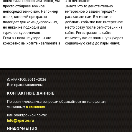
понятиями хорошо или плохо, мы
Это бесплатно!
просто отбираем нужное
Знаете что то действительно
непосредственно вам. Например
интересное о вашем городе? -
отель, который прекрасно
расскажите нам. Вы можете
подойдет для командировочных,
добавить событие или интересное
но никак не подходит для
место сразу после регистрации на
туристов-курортников.
сайте. Регистрация на сайте
Если вы пока не уверены что
отнимет у вас от полминуты (через
конкретно вы хотите - загляните в
социальную сеть) до пары минут.
© APARTOS, 2011−2026
Все права защищены
КОНТАКТНЫЕ ДАННЫЕ
По всем имеющимся вопросам обращайтесь по телефонам,
указанным
в контактах
или электронной почте:
info@apartos.ru
ИНФОРМАЦИЯ