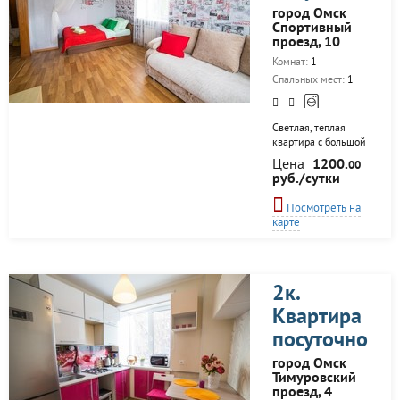
неделю минимум
город Омск
1400 р. В стоимость
Спортивный
включены все
проезд, 10
услуги и сборы! Есть
Комнат:
1
- ВСЕ. От мебели и
посуды до утюга. А
Спальных мест:
1
также чай, сахар,
соль...
Светлая, теплая
квартира с большой
кроватью в самом
Цена
1200.
00
центре Омска.
руб./сутки
Исключительно для
гостей с хорошим
Посмотреть на
настроением и без
карте
вредных привычек!
Центр города.
Свежий ремонт.
Большая кровать с
ортопедическим
2к.
матрасом. Только
Квартира
представьте, как
комфортно вы
посуточно
сможете выспаться
на такой кровати.
город Омск
Так, как вы
Тимуровский
привыкли это
проезд, 4