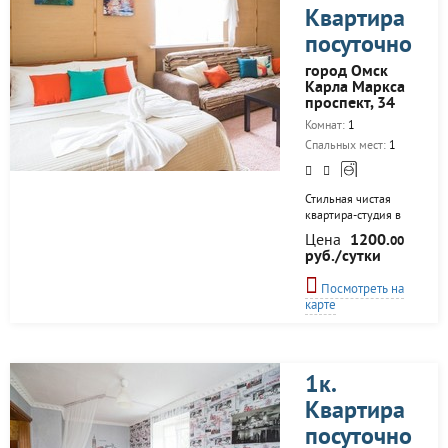
плита, утюг, фен), посуда,
Квартира
двуспальные диван и
кровать, а также до 3х
посуточно
доп.раскладных
матрасов. Стильная
город Омск
кровать из
Карла Маркса
европоддонов. Всегда
проспект, 34
чистое, отглаженное
Комнат:
1
постельное белье и
полотенца. Чистая,
Спальных мест:
1
ухоженная...
Стильная чистая
квартира-студия в
самом центре
Цена
1200.
00
Омска.
руб./сутки
Исключительно для
гостей с хорошим
Посмотреть на
настроением и без
карте
вредных привычек!
Центр города.
Качественный
хороший ремонт.
Большая кровать с
1к.
ортопедическим
Квартира
матрасом. От 1200
до 1700 рублей в
посуточно
сутки! Экономия в