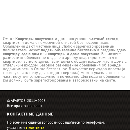
Омск -
Квартиры посуточно
и дома посуточно,
частный сектор
,
квартиры и дома с помесячной оплатой без посредников.
Объявления дают частные лица. Любой зарегистрированный
пользователь может
подать объявление бесплатно
в разделы
сдаю
квартиру
,
сдаю дом
или
квартиры и дома посуточно
. Вы можете
разместить объявление о сдаче в аренду квартиры, комнаты в
квартире, частного дома, части дома с общим входом, части дома с
отдельным входом. Базовое размещение объявления об аренде
недвижимости в Омске бесплатное. В качестве периодов оплаты (а
также указать цену для каждого периода) можно указывать: на
часы, посуточно, понедельно и помесячно. Для подачи объявления
Вы должны быть зарегистрированы и авторизованы на сайте.
© APARTOS, 2011−2026
Все права защищены
КОНТАКТНЫЕ ДАННЫЕ
По всем имеющимся вопросам обращайтесь по телефонам,
указанным
в контактах