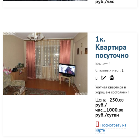
руб./час
только выспаться…
От 1600 до...
1к.
Квартира
посуточно
Комнат:
1
Спальных мест:
1
Уютная квартира в
хорошем состоянии!
Балкон,окна ПВХ,
Цена
250.
00
мебель, кухонный
руб./
гарнитур. В наличии
час...1000.
00
подушки, одеяла,
руб./сутки
посуда. Чистое
бельё и полотенца.
Посмотреть на
Средства личной
карте
гигиены (шампунь,
гель для душа,