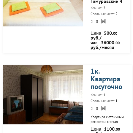
Тимуровский 4
Комнат:
2
Спальных мест:
2
Цена
500.
00
руб./
час...36000.
00
руб./месяц
1к.
Квартира
посуточно
Комнат:
1
Спальных мест:
1
Квартира с отличным
ремонтом, мягкая
мебель (два дивана),
Цена
1100.
00
бытовая техника