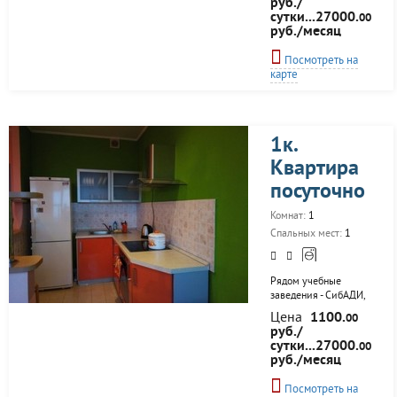
руб./
(холодильник, каб.ТВ,
сутки...27000.
00
СВЧ,
руб./месяц
стир.маш.автомат),
Интернет (Wi-Fi), вся
Посмотреть на
необходимая посуда,
карте
чистое постельное
белье. Рядом
супермаркеты,
магазины, кафе.
Командировочным
1к.
отчетные документы.
Квартира
Собственник. Без
посредников.
посуточно
Возможна сдача по
часам. В шаговой
Комнат:
1
доступности Евромед,
Спальных мест:
1
Зеленый остров,
Омская областная
клиническая...
Рядом учебные
заведения - СибАДИ,
Медицинская
Цена
1100.
00
академия, ОмГТУ,
руб./
Аграрный
сутки...27000.
00
университет,
руб./месяц
Педагогический
университет. В
Посмотреть на
шаговой доступности