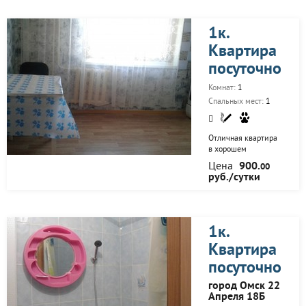
тапочки)
1к.
Квартира
посуточно
Комнат:
1
Спальных мест:
1
Отличная квартира
в хорошем
состоянии! Три
Цена
900.
00
спальных места,
руб./сутки
большая кухня,
ванная комната. В
наличии подушки,
одеяла, посуда.
Чистое бельё и
1к.
полотенца. Средства
Квартира
личной гигиены
(шампунь, гель для
посуточно
душа, тапочки)
Встречу в аэропорту,
город Омск 22
жд вокзале на авто.
Апреля 18Б
Фото соответствует