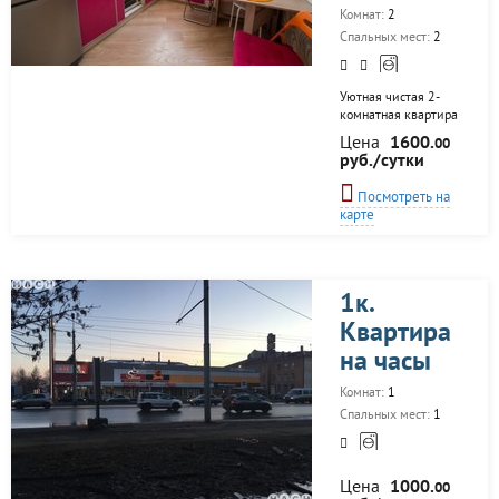
делать дома. С
Комнат:
2
комфортом! И не
только выспаться…
Спальных мест:
2
От 1200 до 1500
рублей в сутки!...
Уютная чистая 2-
комнатная квартира
с большой кроватью
Цена
1600.
00
в самом центре
руб./сутки
Омска
Исключительно для
Посмотреть на
гостей с хорошим
карте
настроением и без
вредных привычек!
Центр города.
Качественный
хороший ремонт.
1к.
Большая кровать с
Квартира
ортопедическим
матрасом. Только
на часы
представьте, как
комфортно вы
Комнат:
1
сможете выспаться
Спальных мест:
1
на такой кровати.
Так, как вы
привыкли это
делать дома. С
Цена
1000.
00
комфортом! И не