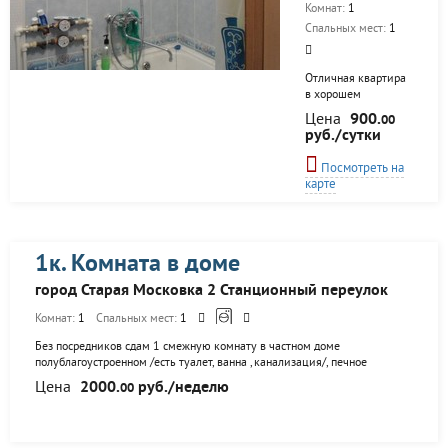
Комнат:
1
реальности.
Спальных мест:
1
Отличная квартира
в хорошем
состоянии! В
Цена
900.
00
наличии подушки,
руб./сутки
одеяла, посуда.
Чистое бельё и
Посмотреть на
полотенца. Средства
карте
личной гигиены
(шампунь, гель для
душа, тапочки)
Встречу в аэропорту,
жд вокзале на авто.
1к. Комната в доме
Фото соответствует
реальности.
город Старая Московка 2 Станционный переулок
Комнат:
1
Спальных мест:
1
Без посредников сдам 1 смежную комнату в частном доме
полублагоустроенном /есть туалет, ванна ,канализация/, печное
отопление. Проживание с хозяйкой 53 года. желательно одинокой
Цена
2000.
руб./неделю
00
женщине или девушке, студентам. Оплата за 1 чел -2000 руб за двоих-
3200 руб.