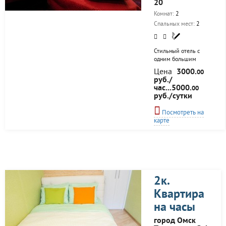
20
Комнат:
2
Спальных мест:
2
Стильный отель с
одним большим
номером. Идеально
Цена
3000.
00
подходит для отдыха
руб./
вдвоем. Музыка и
час...5000.
00
свет создадут особую
руб./сутки
атмосферу.
Королевское джакузи
Посмотреть на
позволит полноценно
карте
расслабиться. В
номере можно
покурить кальян и
заказать напитки. У
отеля так же есть
меню для заказа
ужина или завтрака.
2к.
Можно снять на ночь
или по часам.
Квартира
на часы
город Омск