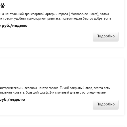
 на центральной транспортной артерии города ( Московское шоссе), рядом
 «Бест», удобная транспортная развязка, позволяющая быстро добраться в
ортного проживания, в квартире выполнен дизайнерский ремонт, установлена
руб./неделю
0
Подробно
историческом и деловом центре города. Тихий закрытый двор, всегда есть
спальная кровать, большой шкаф, 2-х спальный диван с ортопедическим
 бытовая техника, в т.ч СВ-печь, утюг, новое постельное бельё, полотенца, вся
руб./неделю
..
Подробно