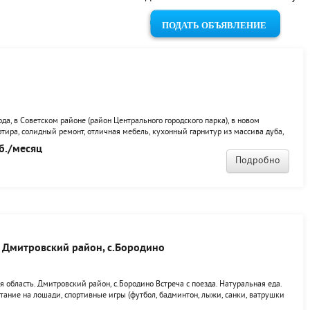
ПОДАТЬ ОБЪЯВЛЕНИЕ
да, в Советском районе (район Центрального городского парка), в новом
ртира, солидный ремонт, отличная мебель, кухонный гарнитур из массива дуба,
 Wi-Fi, постельное белье, кухонная посуда, сдает хозяин.
б./месяц
Подробно
. Дмитровский район, с.Бородино
 область. Дмитровский район, с.Бородино Встреча с поезда. Натуральная еда.
тание на лошади, спортивные игры (футбол, бадминтон, лыжи, санки, ватрушки
и, охота, рыбалка, дегустация домашних вин, кваса, соков. Экскурсии