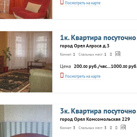
Посмотреть на карте
1к. Квартира посуточно
город Орел Алроса д.3
Комнат:
1
Спальных мест:
1
Цена
200.
руб./час...1000.
руб.
00
00
Посмотреть на карте
3к. Квартира посуточно
город Орел Комсомольская 229
Комнат:
3
Спальных мест:
3