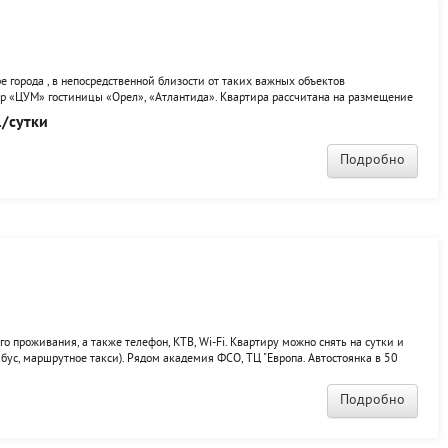
е города , в непосредственной близости от таких важных объектов
тр «ЦУМ» гостиницы «Орел», «Атлантида». Квартира рассчитана на размещение
й комплект необходимой посуды и постельного белья. В квартире есть всё для
/сутки
и...
Подробно
о проживания, а также телефон, КТВ, Wi-Fi. Квартиру можно снять на сутки и
йбус, маршрутное такси). Рядом академия ФСО, ТЦ "Европа. Автостоянка в 50
Подробно