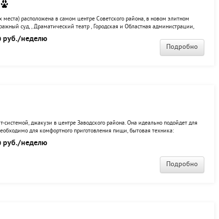
 места) расположена в самом центре Советского района, в новом элитном
ажный суд, , Драматический театр , Городская и Областная администрации,
лубы: "Paparazzi", "Веселый Роджер". Под окнами дома- супермаркет-Апельсин,
руб./неделю
0
Подробно
т-системой, джакузи в центре Заводского района. Она идеально подойдет для
о необходимо для комфортного приготовления пищи, бытовая техника:
трический чайник, микроволновая печь, газовая плита и прочая кухонная
руб./неделю
0
льё...
Подробно