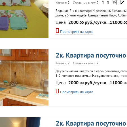
Комнат:
2
Спальных мест:
2
Большая 2-х к квартира( 4 раздельный спальных
доме, в 5 мин ходьбы Центральный Парк, Арбитр
пешеходная ул. Ленина, Академия ФСО. Ночные к
Цена
2000.
руб./сутки...11000.
00
0
Магнит, остановка общественного транспорта...
Посмотреть на карте
2к. Квартира посуточно
Комнат:
2
Спальных мест:
2
Двухкомнатная квартира с евро- ремонтом, спли
1-2- человек или семьи. На кухне есть все, чт
холодильник, стиральная машина-автомат, элек
Цена
2000.
руб./сутки...11000.
00
0
утварь, посуда и принадлежности. Постельное бе
Посмотреть на карте
2к. Квартира посуточно