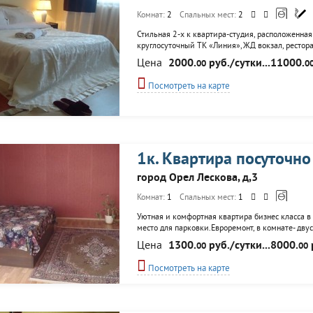
Комнат:
2
Спальных мест:
2
Стильная 2-х к квартира-студия, расположенная
круглосуточный ТК «Линия»,ЖД вокзал, ресторан
любой район города, в т.ч Советский. Для комф
Цена
2000.
руб./сутки...11000.
00
0
новая мебель. Для вашего отдыха и приятных...
Посмотреть на карте
1к. Квартира посуточно
город Орел Лескова, д,3
Комнат:
1
Спальных мест:
1
Уютная и комфортная квартира бизнес класса в 
место для парковки.Евроремонт, в комнате- дву
основанием, журнальный столик, вся необходимая
Цена
1300.
руб./сутки...8000.
00
00
необходимая посуда для приготовления пищи. В.
Посмотреть на карте