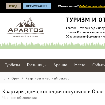
ВХОД
РЕГИСТРАЦИЯ
Сдаёте жилье?
Подайте своё объяв
ТУРИЗМ И О
Апартос — это ваш гид и попу
городов России — в едином к
Объективная информация и 
Турбазы
Гостиницы
Аренда
Места
Событ
/
Орел
/
Квартиры и частный сектор
Квартиры, дома, коттеджи посуточно в Орле
Частные объявления