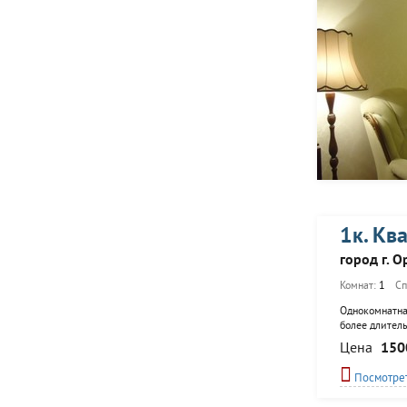
1к. Кв
город г. О
Комнат:
1
Сп
Однокомнатная
более длитель
метрах от дом
Цена
150
Посмотрет