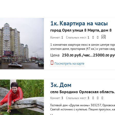
1к. Квартира на часы
город Орел улица 8 Марта, дом 8
Комнат:
1
Спальных мест:
1
1 комнатная квартира-люкс в самом центре горо
элитном доме, просторная (47 кв.) и уютная ква
есть вся необходимая бытовая техника, интернет
Цена
250.
руб./час...25000.
ру
00
00
Посмотреть на карте
3к. Дом
село Бородино Орловская область
Комнат:
3
Спальных мест:
3
Гостевой дом «Другая жизнь» 303257, Орловская
Святой источник с купелью. Пешие прогулки, ка
и т.п.), походы за грибами и за ягодами, пикник