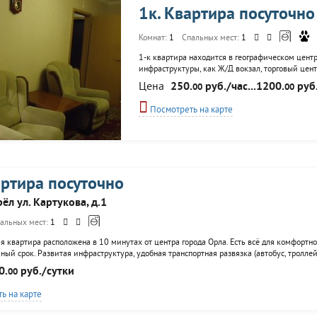
1к. Квартира посуточно
Комнат:
1
Спальных мест:
1
1-к квартира находится в географическом центр
инфраструктуры, как Ж/Д вокзал, торговый цен
одного- двух-трех человек. У нас имеется полны
Цена
250.
руб./час...1200.
руб.
00
00
комфортного проживания — водонагреватель( пр
Посмотреть на карте
артира посуточно
рёл ул. Картукова, д.1
альных мест:
1
 квартира расположена в 10 минутах от центра города Орла. Есть всё для комфортног
ный срок. Развитая инфраструктура, удобная транспортная развязка (автобус, тролле
а.
0.
руб./сутки
00
ь на карте