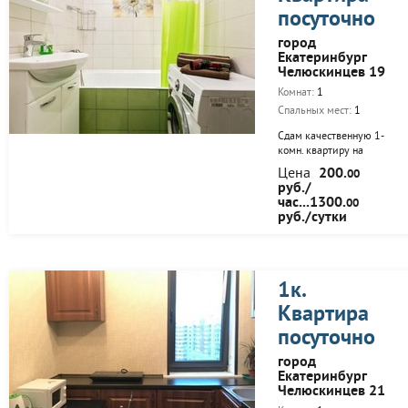
жидкокристаллический
посуточно
телевизор на
поворотном
город
кронштейне, утюг,
Екатеринбург
гладильная доска,
Челюскинцев 19
безлимитный
беспроводной...
Комнат:
1
Спальных мест:
1
Сдам качественную 1-
комн. квартиру на
сутки и на часы ..
Цена
200.
00
Квартира выполнена в
руб./
оригинальном дизайне
час...1300.
00
с учетом особенностей
руб./сутки
краткосрочной аренды.
Подготовлена для
проживания на любой
срок. Вы можете снять
квартиру даже на
1к.
несколько часов.
Квартира
Двуспальная кровать,
диван, журнальный
посуточно
столик, огромный
жидкокристаллический
город
телевизор на
Екатеринбург
поворотном
Челюскинцев 21
кронштейне, утюг,