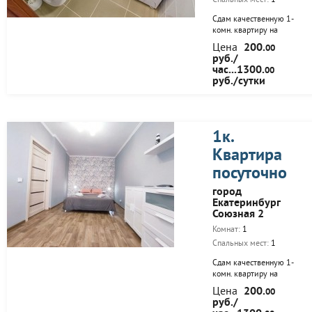
Спальных мест:
1
Сдам качественную 1-
комн. квартиру на
сутки и на часы ..
Цена
200.
00
Квартира выполнена в
руб./
оригинальном дизайне
час...1300.
00
с учетом особенностей
руб./сутки
краткосрочной аренды.
Подготовлена для
проживания на любой
срок. Вы можете снять
квартиру даже на
1к.
несколько часов.
Квартира
Двуспальная кровать,
диван, журнальный
посуточно
столик, огромный
жидкокристаллический
город
телевизор на
Екатеринбург
поворотном
Союзная 2
кронштейне, утюг,
Комнат:
1
гладильная доска,
безлимитный
Спальных мест:
1
беспроводной...
Сдам качественную 1-
комн. квартиру на
сутки и на часы ..
Цена
200.
00
Квартира выполнена в
руб./
оригинальном дизайне