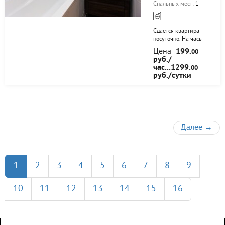
безлимитный
Спальных мест:
1
беспроводной...
Сдается квартира
посуточно. На часы
сутки или месяцы. В
Цена
199.
00
квартире имеется
руб./
всё для комфортного
час...1299.
00
проживания.
руб./сутки
предоставляем
отчётные
документы. также
предоставляются
постельные
принадлежности
Далее
→
высокоскоростной
wi-fi и цифровое
телевидение.
квартира не сдаётся
для мероприятий.
1
2
3
4
5
6
7
8
9
Ближайшие
остановки рядом с
домом. Очень
10
11
12
13
14
15
16
удобная
транспортная
развязка. В
квартире имеется
двуспальная