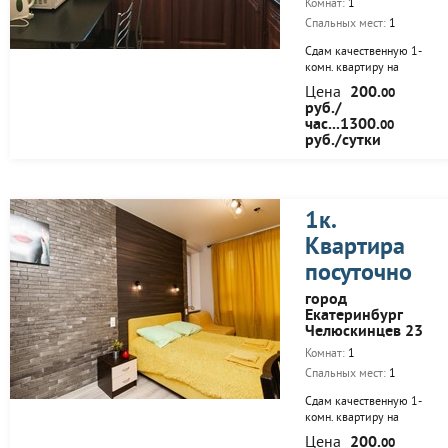
Комнат:
1
гладильная доска,
безлимитный
Спальных мест:
1
беспроводной...
Сдам качественную 1-
комн. квартиру на
сутки и на часы ..
Цена
200.
00
Квартира выполнена в
руб./
оригинальном дизайне
час...1300.
00
с учетом особенностей
руб./сутки
краткосрочной аренды.
Подготовлена для
проживания на любой
срок. Вы можете снять
квартиру даже на
1к.
несколько часов.
Квартира
Двуспальная кровать,
диван, журнальный
посуточно
столик, огромный
жидкокристаллический
город
телевизор на
Екатеринбург
поворотном
Челюскинцев 23
кронштейне, утюг,
Комнат:
1
гладильная доска,
безлимитный
Спальных мест:
1
беспроводной...
Сдам качественную 1-
комн. квартиру на
сутки и на часы ..
Цена
200.
00