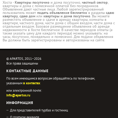
Хоста -
Квартиры посуточно
и дома посуточно,
частный сектор
,
квартиры и дома с помесячной оплатой без посредников.
Объявления дают частные лица. Любой зарегистрированный
пользователь может
подать объявление бесплатно
в разделы
сдаю
квартиру
,
сдаю дом
или
квартиры и дома посуточно
. Вы можете
разместить объявление о сдаче в аренду квартиры, комнаты в
квартире, частного дома, части дома с общим входом, части дома с
отдельным входом. Базовое размещение объявления об аренде
недвижимости в Хосте бесплатное. В качестве периодов оплаты (а
также указать цену для каждого периода) можно указывать: на
часы, посуточно, понедельно и помесячно. Для подачи объявления
Вы должны быть зарегистрированы и авторизованы на сайте.
© APARTOS, 2011−2026
Все права защищены
КОНТАКТНЫЕ ДАННЫЕ
По всем имеющимся вопросам обращайтесь по телефонам,
указанным
в контактах
или электронной почте:
info@apartos.ru
ИНФОРМАЦИЯ
Для представителей турбаз и гостиниц
О платном аккаунте