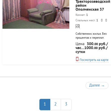
Тракторозаводской
район
Ополченская 37
Комнат:
1
Спальных мест:
1
Собственник жилья. Без
процентов и переплат.
Чисто и уютно. Все есть
Цена
300.
руб./
00
для комфортного
час...1000.
руб./
00
проживания.
сутки
Посмотреть на карте
Далее
→
1
2
3