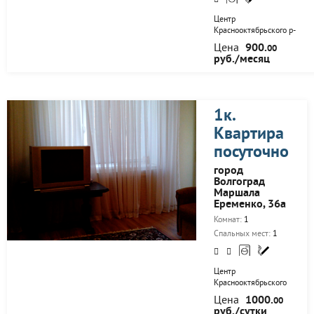
Центр
Краснооктябрьского р-
на, вторая продольная,
Цена
900.
00
ост. кинотеатр Юность. В
руб./месяц
шаговой доступности
рынок, супермаркет,
остановка, банки и.д.
Недалеко парк Гагарина,
бассейн Искра, заводы
1к.
Красный Октябрь,
Квартира
Баррикады. До Центра
города 15мин. Квартира
посуточно
чистая, уютная. Цена
может меняться в
город
зависимости от человек
Волгоград
и дней проживания.
Маршала
Еременко, 36а
Комнат:
1
Спальных мест:
1
Центр
Краснооктябрьского
р-на, вторая
Цена
1000.
00
продольная, ост.
руб./сутки