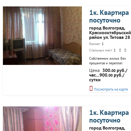
1к. Квартира
посуточно
город Волгоград,
Краснооктябрьский
район ул. Титова 28
Комнат:
1
Спальных мест:
1
Собственник жилья. Без
процентов и переплат.
Чисто и уютно. Все есть
Цена
300.
руб./
00
для комфортного
час...900.
руб./
00
проживания.
сутки
Посмотреть на карте
1к. Квартира
посуточно
город Волгоград,