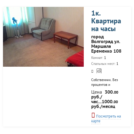
1к.
Квартира
на часы
город
Волгоград ул.
Маршала
Еременко 108
Комнат:
1
Спальных мест:
1
Собственник. Без
процентов и
переплат. Все есть
Цена
300.
00
для комфортного
руб./
проживания. Чисто
час...1000.
00
и уютно.
руб./месяц
Посмотреть на
карте