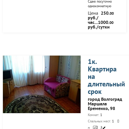
Сдаю посуточно
однокомнатную
квартиру в
Цена
250.
00
Советском р-не
руб./
г.Волгограда. Новый
час...1000.
00
дом,отличное
руб./сутки
состояние,
охраняемая
парковка.Не
агенство. Стоимость
1.000 рублей в
сутки. Сдаётся
именно та
1к.
квартира,что
изображена на фото.
Квартира
на
длительный
срок
город Волгоград
Маршала
Еременко, 98
Комнат:
1
Спальных мест:
1