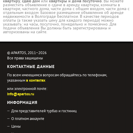
квартиру
,
сдаю дом
или
квартиры и дома посуточно
. Вы можете
разместить объявление о сдаче в аренду квартиры, комнаты в
квартире, частного дома, части дома с общим входом, части дома с
отдельным входом. Базовое размещение объявления об аренде
недвижимости в Волгограде бесплатное. В качестве периодов
оплаты (а также указать цену для каждого периода) можно
указывать: на часы, посуточно, понедельно и помесячно. Для
подачи объявления Вы должны быть зарегистрированы и
авторизованы на сайте.
© APARTOS, 2011−2026
Все права защищены
КОНТАКТНЫЕ ДАННЫЕ
По всем имеющимся вопросам обращайтесь по телефонам,
указанным
в контактах
или электронной почте:
info@apartos.ru
ИНФОРМАЦИЯ
Для представителей турбаз и гостиниц
О платном аккаунте
Цены