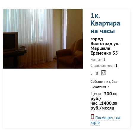
1к.
Квартира
на часы
город
Волгоград ул.
Маршала
Еременко 35
Комнат:
1
Спальных мест:
1
Собственник, без
процентов и
переплат. Все есть
Цена
300.
00
для комфортного
руб./
проживания. Чисто
час...1400.
00
и уютно.
руб./месяц
Посмотреть на
карте