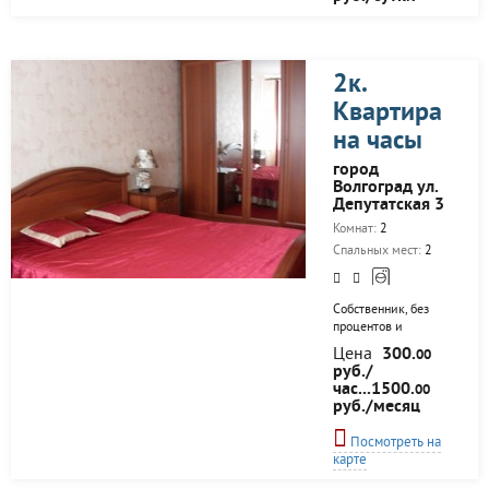
Германа Титова. В
шаговой
доступности
остановка, банки,
супермакеты,
2к.
аптеки, рынок.
Квартира
Недалеко парк
Гагарина, бвссейн
на часы
Искра, заводы
Красный Октябрь,
город
Баррикады. До
Волгоград ул.
Центра города 20
Депутатская 3
мин. Квартира в
Комнат:
2
хорошем состоянии,
есть все для
Спальных мест:
2
проживания. Цена
может меняться от
человек и дней
Собственник, без
проживания.
процентов и
переплат. Все есть
Цена
300.
00
для комфортного
руб./
проживания. Чисто
час...1500.
00
и уютно.
руб./месяц
Посмотреть на
карте