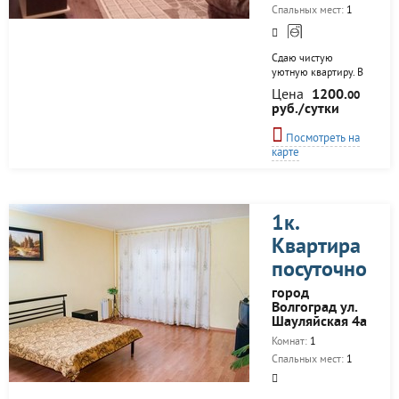
Спальных мест:
1
Сдаю чистую
уютную квартиру. В
квартире есть все
Цена
1200.
00
необходимое. Все в
руб./сутки
шаговой
доступности.
Посмотреть на
карте
1к.
Квартира
посуточно
город
Волгоград ул.
Шауляйская 4а
Комнат:
1
Спальных мест:
1