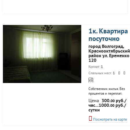
1к. Квартира
посуточно
город Волгоград,
Краснооктябрьский
район ул. Еременко
120
Комнат:
1
Спальных мест:
1
Собственник жилья. Без
процентов и переплат.
Чисто и уютно. Все есть
Цена
300.
руб./
00
для комфортного
час...1000.
руб./
00
проживания.
сутки
Посмотреть на карте