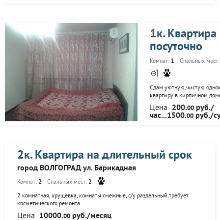
1к. Квартира
посуточно
Комнат:
1
Спальных мест
Сдам уютную,чистую одно
квартиру в кирпичном дом
города Волгограда,на сутк
Цена
200.
руб./
00
часы.Недалеко от ж/д и авт
час...1500.
руб./с
00
Подъезд дома оборудован
видеонаблюдения. Очень у
месторасположение. Кварт
эконом до VIP-класса. Цена
2000 руб. Стоимость услуги
2к. Квартира на длительный срок
200руб.час (минимально-3 
Рядом находятся:
город ВОЛГОГРАД ул. Барикадная
супермаркеты,кафе,парков
Комнат:
2
Спальных мест:
2
2 комнатная, хрущёвка, комнаты смежные, с/у раздельный,требует
косметического ремонта
Цена
10000.
руб./месяц
00