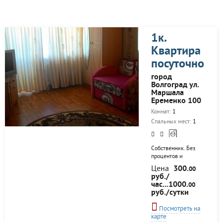
1к.
Квартира
посуточно
город
Волгоград ул.
Маршала
Еременко 100
Комнат:
1
Спальных мест:
1
Собственник. Без
процентов и
переплат. Все есть
Цена
300.
00
для комфортного
руб./
проживания. Чисто
час...1000.
00
и уютно
руб./сутки
Посмотреть на
карте