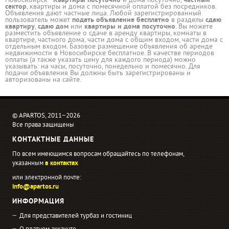
Новосибирск -
Квартиры посуточно
и дома посуточно,
частный
сектор
, квартиры и дома с помесячной оплатой без посредников.
Объявления дают частные лица. Любой зарегистрированный
пользователь может
подать объявление бесплатно
в разделы
сдаю
квартиру
,
сдаю дом
или
квартиры и дома посуточно
. Вы можете
разместить объявление о сдаче в аренду квартиры, комнаты в
квартире, частного дома, части дома с общим входом, части дома с
отдельным входом. Базовое размещение объявления об аренде
недвижимости в Новосибирске бесплатное. В качестве периодов
оплаты (а также указать цену для каждого периода) можно
указывать: на часы, посуточно, понедельно и помесячно. Для
подачи объявления Вы должны быть зарегистрированы и
авторизованы на сайте.
© APARTOS, 2011−2026
Все права защищены
КОНТАКТНЫЕ ДАННЫЕ
По всем имеющимся вопросам обращайтесь по телефонам,
указанным
в контактах
или электронной почте:
info@apartos.ru
ИНФОРМАЦИЯ
Для представителей турбаз и гостиниц