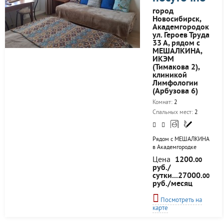
город
Новосибирск,
Академгородок
ул. Героев Труда
33 А, рядом с
МЕШАЛКИНА,
ИКЭМ
(Тимакова 2),
клиникой
Лимфологии
(Арбузова 6)
Комнат:
2
Спальных мест:
2
Рядом с МЕШАЛКИНА
в Академгородке
(300 метров пешком).
Цена
1200.
00
У меня
руб./
останавливаются
сутки...27000.
00
гости, приезжающие
руб./месяц
в НИИ ЭКМ (он же
ИКЭМ) на Тимакова
Посмотреть на
2, в клинику НИИ
карте
Лимфологии на
Арбузова 6, НВВКУ.