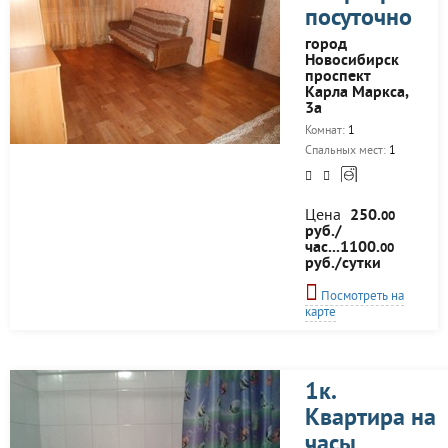
Новых Медицинских
посуточно
Технологий (ЦНМТ),
Технопарк. НГУ. НВВКУ
город
(Военный интститут),
Новосибирск
бассейн ТРЦ ЭДЕМ,.
проспект
боулинг. пляж Звезда,
Карла Маркса,
центральный пляж...
3а
Комнат:
1
Спальных мест:
1
Цена
250.
00
руб./
час...1100.
00
руб./сутки
Посмотреть на
карте
1к.
Квартира на
часы