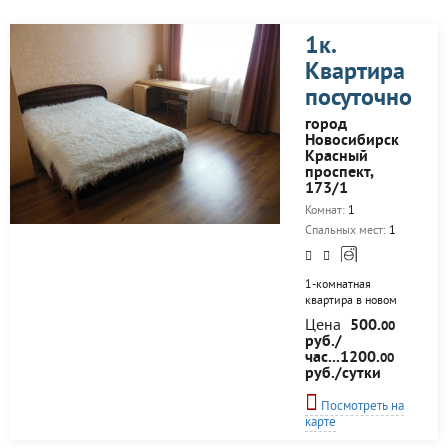
Вас ждет кристально
чистый воздух и
первозданная природа
1к.
вдали от шумного
Квартира
города. Совсем рядом
расположен
посуточно
знаменитый
Сузунский бор, в
город
котором можно в
Новосибирск
сопровождении гида
Красный
прекрасно провести
проспект,
время, собирая белые
173/1
грибы, маслята,
Комнат:
1
грузди, опята, а также
ягоду,
Спальных мест:
1
1-комнатная
квартира в новом
высотном доме
Цена
500.
00
сдается посуточно,
руб./
от 3-5 дней!
час...1200.
00
Современный
руб./сутки
ремонт, мебель, все
предметы быта!
Посмотреть на
карте