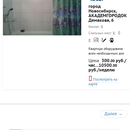
город
Новосибирск,
АКАДЕМГОРОДОК
Демакова, 6
Комнат:
1
Спальных мест:
1
Квартира оборудована
всем необходимым для
комфортного
Цена
300.
руб./
00
проживания. Есть вся
час...10500.
00
мебель, бытовая
руб./неделю
техника, посуда.
Проведен WI-FI. рядом
Посмотреть на
клиника им.Мешалкина,
карте
Медсанчасть 168, Центр
Новых Медицинских
Технологий, Клиника
Вижу, Клиника Дыхание,
Центральный пляж
Академгородка, Пляж
Далее
→
Звезда, НГУ, НВВКУ
(Военный институт),
Бердское шоссе,
Технопарк, институты