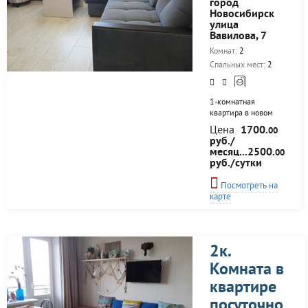
город
ключ. Общая
Новосибирск
прекрасно
улица
оборудованная
Вавилова, 7
кухня, общие
санузлы. Квартира с
Комнат:
2
отличным...
Спальных мест:
2
1-комнатная
квартира в новом
доме сдается
Цена
1700.
00
посуточно, от 3-7
руб./
дней! Современный
месяц...2500.
00
ремонт, новая
руб./сутки
мебель, вся бытовая
техника!
Посмотреть на
карте
2к.
Комната в
квартире
посуточно