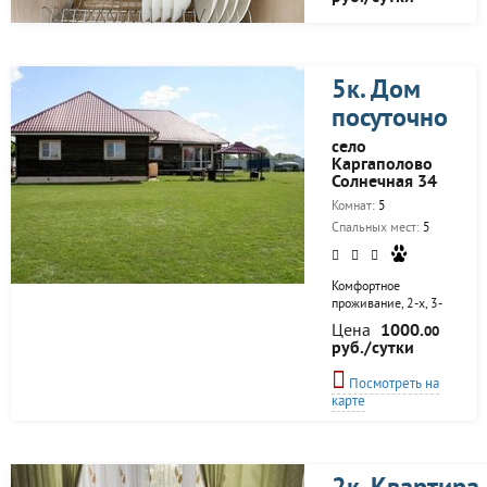
5к. Дом
посуточно
село
Каргаполово
Солнечная 34
Комнат:
5
Спальных мест:
5
Комфортное
проживание, 2-х, 3-
х, 4-х местные
Цена
1000.
00
комнаты, беседки,
руб./сутки
проторная кухня,
русская баня с
Посмотреть на
вениками, рыбалка,
карте
прокат снегоходов и
моторных лодок.
Далеко ехать вам не
придется - всего 200
км от г.Новосибирск,