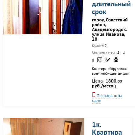
длительный
срок
город Советский
район,
Академгородок.
улица Иванова,
28
Комнат:
2
Спальных мест:
2
Квартира оборудована
всем необходимым для
комфортного
Цена
1800.
00
проживания. Есть вся
руб./месяц
мебель, бытовая
техника, фен. утюг.
Посмотреть на
посуда. постельные
карте
принадлежности,
полотенцв. Рядом
клиника импени
Мешалкина, Клиника
Санитас (Медсанчасть
1к.
168), Клиника Дыхание,
Квартира
Клиника Вижу, Центр