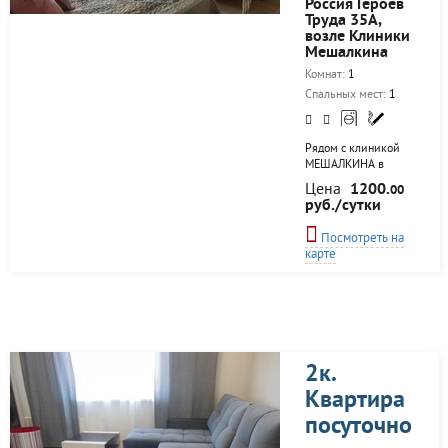
Россия Героев
Труда 35А,
возле Клиники
Мешалкина
Комнат:
1
Спальных мест:
1
Рядом с клиникой
МЕШАЛКИНА в
Академгородке, 5
Цена
1200.
00
минут
руб./сутки
пешком. Неподалеку
ИЭКМ (Тимакова 4),
Посмотреть на
НИИ Физиологии,
карте
НИИ Лимфологии
(Арбузова 6), ЦНМТ
(Центр Новых
медцинских
технологий) на
Пирогова, НВВКУ,
Медсанчасть 168,
2к.
Технопарк, Эдем, все
НИИ СО РАН, НГУ.
Квартира
Отдельная комната в
посуточно
квартире, которая
закрывается на