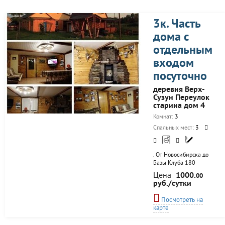
Белье, полотенца,
бытовая техника,
Интернет, кухня,
3к. Часть
посуда. Комната
дома с
закрывается на ключ.
Есть незастекленный
отдельным
балкон, на котором
разрешается курить.
входом
По договоренности с
посуточно
гостями делается
регулярная уборка.
деревня Верх-
Рядом...
Сузун Переулок
старина дом 4
Комнат:
3
Спальных мест:
3
. От Новосибирска до
Базы Клуба 180
километров.
Цена
1000.
00
Расположена база
руб./сутки
всего в десяти
километрах от
Посмотреть на
районного центра,
карте
поселка Сузун.
Приезжайте к нам,