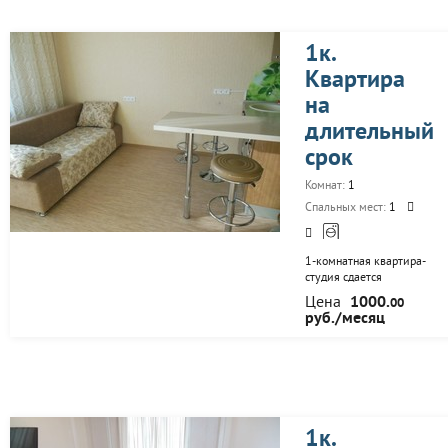
1к.
Квартира
на
длительный
срок
Комнат:
1
Спальных мест:
1
1-комнатная квартира-
студия сдается
посуточно! Высотный
Цена
1000.
00
дом, охраняемая
руб./месяц
территрия. видео-
наблюдение, консьерж!
От 3-5 дней!
1к.