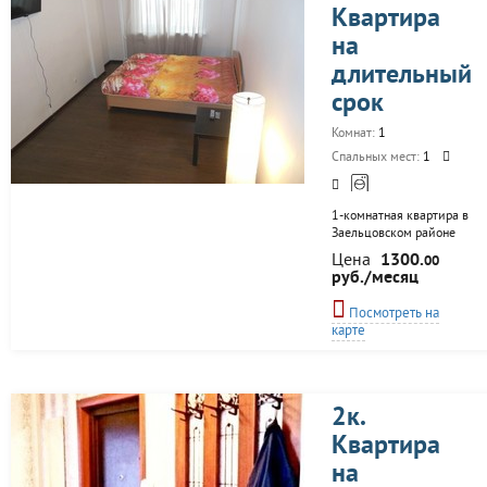
Квартира
на
длительный
срок
Комнат:
1
Спальных мест:
1
1-комнатная квартира в
Заельцовском районе
сдается посуточно, от 3-
Цена
1300.
00
5 дней! Отлично-
руб./месяц
развитая
инфраструктура,-
Посмотреть на
зоопарк, цирк, бот.сад,
карте
Заельцовский парк,
супермаркеты, кафе.
Новый, высотный дом,
современный ремонт,
мебель, вся бытовая
2к.
техника, постельное
Квартира
белье, посуда
на