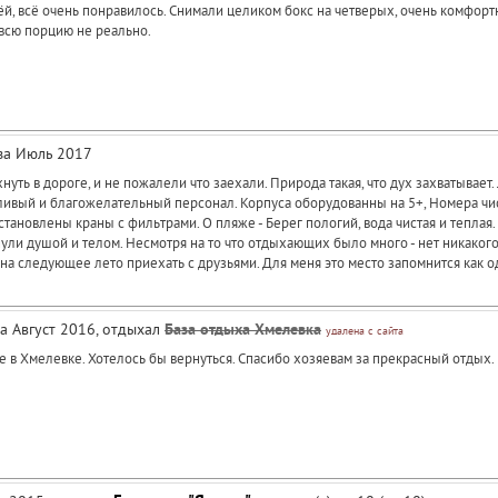
 всё очень понравилось. Снимали целиком бокс на четверых, очень комфортно 
ь всю порцию не реально.
 за Июль 2017
хнуть в дороге, и не пожалели что заехали. Природа такая, что дух захватывае
ивый и благожелательный персонал. Корпуса оборудованны на 5+, Номера чисты
установлены краны с фильтрами. О пляже - Берег пологий, вода чистая и теплая
ули душой и телом. Несмотря на то что отдыхающих было много - нет никакого 
 на следующее лето приехать с друзьями. Для меня это место запомнится как 
за Август 2016, отдыхал
База отдыха Хмелевка
удалена с сайта
 в Хмелевке. Хотелось бы вернуться. Спасибо хозяевам за прекрасный отдых.