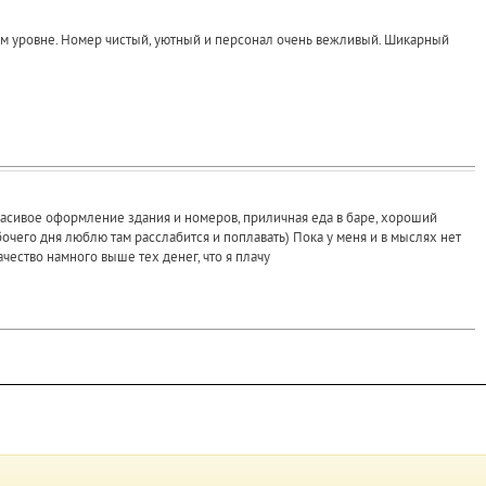
ем уровне. Номер чистый, уютный и персонал очень вежливый. Шикарный
расивое оформление здания и номеров, приличная еда в баре, хороший
чего дня люблю там расслабится и поплавать) Пока у меня и в мыслях нет
ачество намного выше тех денег, что я плачу