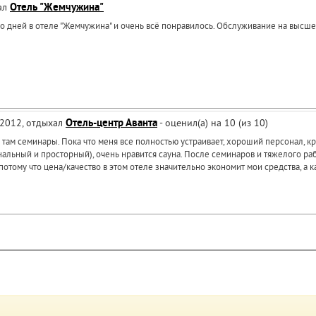
хал
Отель "Жемчужина"
 дней в отеле "Жемчужина" и очень всё понравилось. Обслуживание на высш
 2012, отдыхал
Отель-центр Аванта
- оценил(а) на 10 (из 10)
 там семинары. Пока что меня все полностью устраивает, хороший персонал, к
льный и просторный), очень нравится сауна. После семинаров и тяжелого рабо
потому что цена/качество в этом отеле значительно экономит мои средства, а к