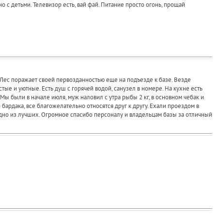
с детьми. Телевизор есть, вай фай. Питание просто огонь, прощай
т. Лес поражает своей первозданностью еще на подъезде к базе. Везде
е и уютные. Есть душ с горячей водой, санузел в номере. На кухне есть
. Мы были в начале июля, муж наловил с утра рыбы 2 кг, в основном чебак и
бардака, все благожелательно относятся друг к другу. Ехали проездом в
одно из лучших. Огромное спасибо персоналу и владельцам базы за отличный