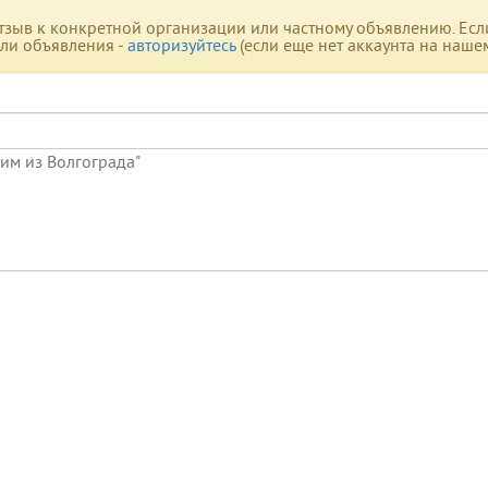
зыв к конкретной организации или частному объявлению. Если 
или объявления -
авторизуйтесь
(если еще нет аккаунта на наше
сим из Волгограда"