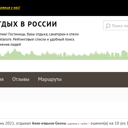
ление у нас!
ТДЫХ В РОССИИ
тчик! Гостиницы, базы отдыха, санатории и отели
аталоге. Рейтинговые списки и удобный поиск.
мнения людей
ия
Отзывы
Маршруты
юнь 2021, отдыхал
база отдыха Сосны
- оценил(а) на 10 (из 
удалена с сайта