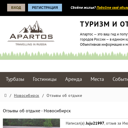
ВХОД
РЕГИСТРАЦИЯ
Сдаёте жилье?
Подайте своё объяв
ТУРИЗМ И О
Апартос — это ваш гид и попу
городов России — в едином к
Объективная информация и 
Турбазы
Гостиницы
Аренда
Места
Событ
/
Новосибирск
/
Отзывы об отдыхе
Отзывы об отдыхе - Новосибирск
Написал(а)
Juju21997
, отзыв за И