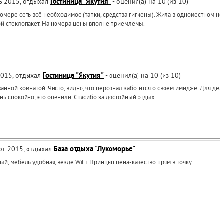
рь 2015, отдыхал
Гостиница "Якутия"
- оценил(а) на 10 (из 10)
номере сеть всё необходимое (тапки, средства гигиены). Жила в одноместном 
ой стеклопакет. На номера цены вполне приемлемы.
 2015, отдыхал
Гостиница "Якутия"
- оценил(а) на 10 (из 10)
анной комнатой. Чисто, видно, что персонал заботится о своем имидже. Для д
ень спокойно, это оценили. Спасибо за достойный отдых.
арт 2015, отдыхал
База отдыха "Лукоморье"
, мебель удобная, везде WiFi. Принцип цена-качество прям в точку.