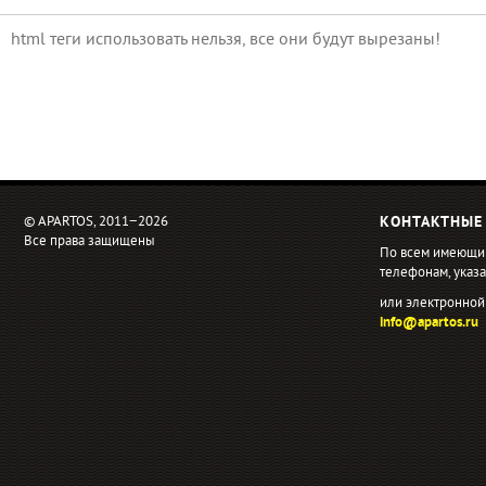
html теги использовать нельзя, все они будут вырезаны!
© APARTOS, 2011−2026
КОНТАКТНЫЕ
Все права защищены
По всем имеющи
телефонам, ука
или электронной
info@apartos.ru