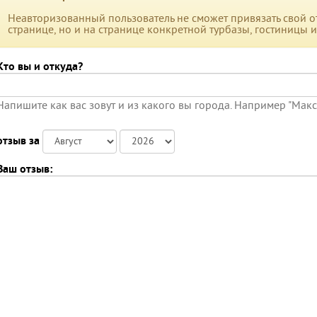
Неавторизованный пользователь не сможет привязать свой от
странице, но и на странице конкретной турбазы, гостиницы 
Кто вы и откуда?
Напишите как вас зовут и из какого вы города. Например "Мак
отзыв за
Ваш отзыв: