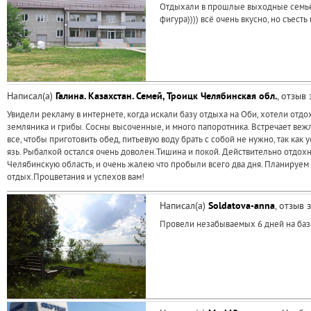
Отдыхали в прошлые выходные семьёй,
фигура)))) всё очень вкусно, но съест
Написал(а)
Галина. Казахстан. Семей, Троицк Челябинская обл.
, отзыв
Увидели рекламу в интернете, когда искали базу отдыха на Оби, хотели отдо
земляника и грибы. Сосны высоченные, и много папоротника. Встречает вежл
все, чтобы приготовить обед, питьевую воду брать с собой не нужно, так как 
язь. Рыбалкой остался очень доволен.Тишина и покой. Действительно отдохн
Челябинскую область, и очень жалею что пробыли всего два дня. Планируем
отдых.Процветания и успехов вам!
Написал(а)
Soldatova-anna
, отзыв 
Провели незабываемых 6 дней на базе