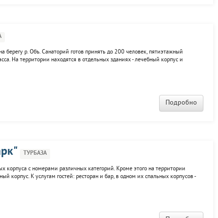
А
на берегу р. Объ. Санаторий готов принять до 200 человек, пятиэтажный
асса. На территории находятся в отдельных зданиях - лечебный корпус и
оконцертный зал, солярий, пункт проката, библиотека, дискотеки,
..
Подробно
арк"
ТУРБАЗА
ных корпуса с номерами различных категорий. Кроме этого на территории
й корпус. К услугам гостей: ресторан и бар, в одном их спальных корпусов -
тинвентаря, конференц-зал, тренажерный зал.