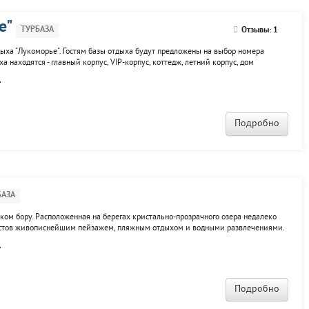
е"
ТУРБАЗА
Отзывы: 1
дыха "Лукоморье". Гостям базы отдыха будут предложены на выбор номера
 находятся - главный корпус, VIP-корпус, коттедж, летний корпус, дом
хающих: пейнтбол, прокат спортинвентаря и техники, сауна, баня, бильярд,
.
Подробно
БАЗА
ском бору. Расположенная на берегах кристально-прозрачного озера недалеко
уристов живописнейшим пейзажем, пляжным отдыхом и водными развлечениями.
. Каток и беговые лыжи - зимой, это лишь малая доля развлечений, которую
.
Подробно