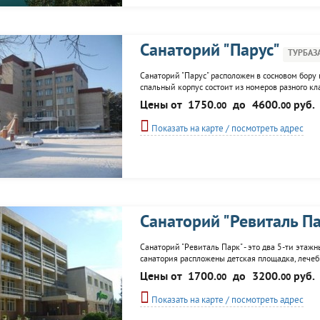
Санаторий "Парус"
ТУРБАЗ
Санаторий "Парус" расположен в сосновом бору 
спальный корпус состоит из номеров разного кл
столовая. К услугам гостей: бильярд, сауна, кин
Цены от
1750.
до
4600.
руб.
00
00
экскурсионное сопровождение, игровая комната.
Показать на карте / посмотреть адрес
Санаторий "Ревиталь П
Санаторий "Ревиталь Парк" - это два 5-ти этаж
санатория распложены детская площадка, лечебны
кафе-барбекю, пляж, русская баня, прокат спор
Цены от
1700.
до
3200.
руб.
00
00
Показать на карте / посмотреть адрес