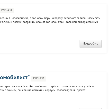
ТУРБАЗА
тьях г.Новосибирска, в сосновом бору на берегу Бердского залива. Здесь есть
л: Свежий воздух, бодрящий аромат сосновой хвои. Большой выбор сезонных
другое. Минигостиница «Абажур» расположена на территории пансионата
Подробно
томобилист"
ТУРБАЗА
 туристическая база "Автомобилист". Турбаза готова разместить у себя до
етние домики, панельные домики и корпусы; столовая; баня; прокат
.