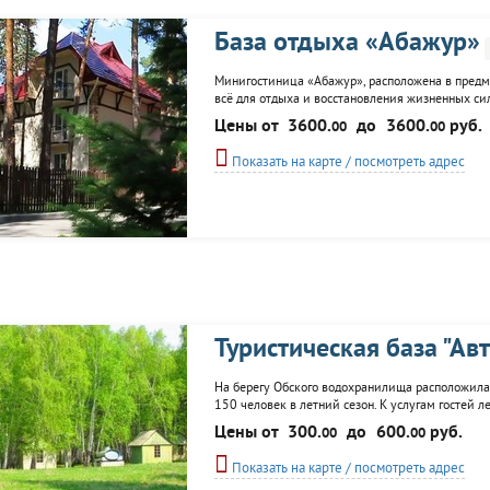
База отдыха «Абажур»
Минигостиница «Абажур», расположена в предмес
всё для отдыха и восстановления жизненных си
развлечений: снегоходы, гидроциклы и многое 
Цены от
3600.
до
3600.
руб.
00
00
«Былина», все...
Показать на карте / посмотреть адрес
Туристическая база "Ав
На берегу Обского водохранилища расположилась
150 человек в летний сезон. К услугам гостей л
катамаранов; пляж; настольный теннис; мангалы
Цены от
300.
до
600.
руб.
00
00
Показать на карте / посмотреть адрес