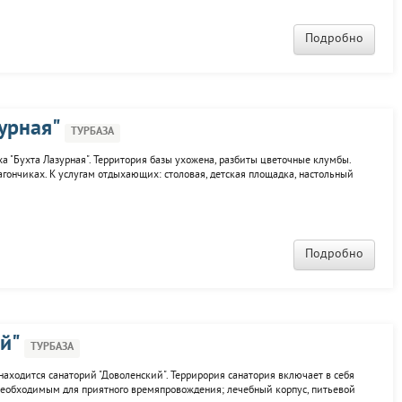
Подробно
урная"
ТУРБАЗА
а "Бухта Лазурная". Территория базы ухожена, разбиты цветочные клумбы.
агончиках. К услугам отдыхающих: столовая, детская площадка, настольный
кафе, бар, шашлычная, дискотеки, пляж, прокат водных средств и
Подробно
й"
ТУРБАЗА
 находится санаторий "Доволенский". Террирория санатория включает в себя
необходимым для приятного времяпровождения; лечебный корпус, питьевой