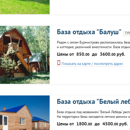
База отдыха "Балуш"
ТУ
Рядом с селом Бурмистрово расположилась база
и коттедже, различной вместимости. База отдых
спортзал, актовый зал, тренинг-зал, спортплощад
Цены от
850.
до
3600.
руб.
00
00
бильярд, катание на лошадях.
Показать на карте / посмотреть адрес
База отдыха "Белый ле
База отдыха под названием "Белый Лебедь" расп
На территории базы находятся летние домики и 
баня, детская площадка, спортплощадка, прокат 
Цены от
1800.
до
4500.
руб.
00
00