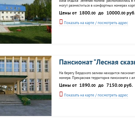
База отдыха "Зеленая поляна" расположилась в 
могут разместиться в комфортных номерах корпу
услугам гостей: кафе, бассейн, детская площадка
Цены от
1800.
до
10000.
руб
00
00
пляж.
Показать на карте / посмотреть адрес
Пансионат "Лесная сказ
На берегу Бердского залива находится пасиона
номера. Прекрасная территория пансионата с алл
отдыхающих в панстонате: конференц-зал, кафе,
Цены от
1890.
до
7150.
руб.
00
00
спортинвентаря, прогулки на теплоходе, пляж...
Показать на карте / посмотреть адрес