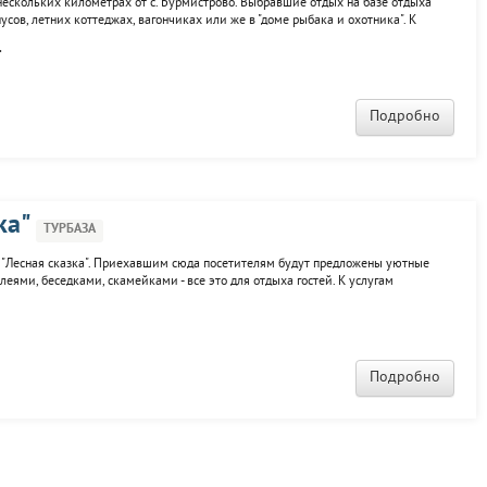
нескольких километрах от с. Бурмистрово. Выбравшие отдых на базе отдыха
сов, летних коттеджах, вагончиках или же в "доме рыбака и охотника". К
, спортплощадки, сауна, русская баня, бильярд, прокат лодок, катамаранов,
.
Подробно
ка"
ТУРБАЗА
т "Лесная сказка". Приехавшим сюда посетителям будут предложены уютные
еями, беседками, скамейками - все это для отдыха гостей. К услугам
 сауна, бассейн, бильярд, спортплощадки, тренажерный зал, прокат
Подробно