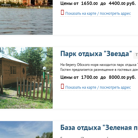
бювет. К услугам гостей: детский городок, спорт
Цены от
1650.
до
4400.
руб.
00
00
салон, караоке, библиотека...
Показать на карте / посмотреть адрес
Парк отдыха "Звезда"
Т
На берегу Обского моря находится парк отдыха 
Гостям предлагается размещение в гостевых доми
отдыхающих: банкетные залы, беседки, мангалы,
Цены от
1700.
до
8000.
руб.
00
00
открытая...
Показать на карте / посмотреть адрес
База отдыха "Зеленая 