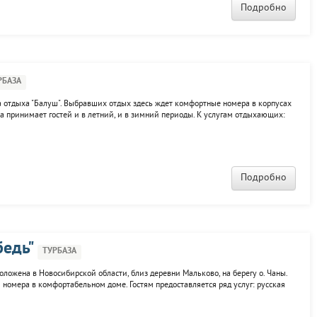
Подробно
РБАЗА
 отдыха "Балуш". Выбравших отдых здесь ждет комфортные номера в корпусах
а принимает гостей и в летний, и в зимний периоды. К услугам отдыхающих:
ки, буфет, столовая, скалодром, банный комплекс, прокат спортинвентаря,
Подробно
бедь"
ТУРБАЗА
оложена в Новосибирской области, близ деревни Мальково, на берегу о. Чаны.
номера в комфортабельном доме. Гостям предоставляется ряд услуг: русская
спортинвентаря, беседки для отдыха, кафе, собственный пляж.