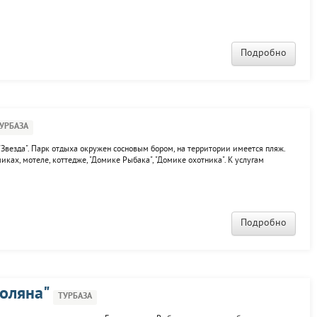
площадки, пляж, столовая, клуб, прокат спортинвентаря, плавсредств, видео-
Подробно
УРБАЗА
"Звезда". Парк отдыха окружен сосновым бором, на территории имеется пляж.
ках, мотеле, коттедже, "Домике Рыбака", "Домике охотника". К услугам
 шатер, прокат спортинвентаря, спортплощадки, детская площадка, кафе, баня,
Подробно
поляна"
ТУРБАЗА