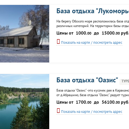
База отдыха "Лукоморь
На берегу Обского моря расположилась база от
различных категорий. На территории базы отдыха
охотника, терем, летние домики. К услугам отды
Цены от
1000.
до
15000.
руб
00
00
караоке, пневмотир, прокат лодок...
Показать на карте / посмотреть адрес
База отдыха "Оазис"
ТУР
База отдыха "Оазис" -это кусочек рая в Каракан
от д.Абрашино, база отдыха "Оазис" радует т
Прокат катамаранов и кормление форели - летом
Цены от
1700.
до
56100.
руб
00
00
предлагает это уникальное место. ...
Показать на карте / посмотреть адрес