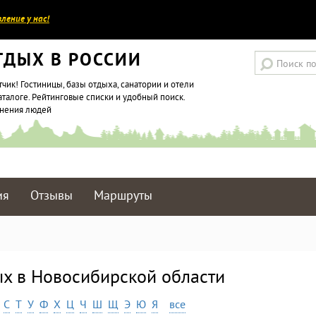
ление у нас!
ТДЫХ В РОССИИ
тчик! Гостиницы, базы отдыха, санатории и отели
аталоге. Рейтинговые списки и удобный поиск.
мнения людей
ия
Отзывы
Маршруты
ых в Новосибирской области
С
Т
У
Ф
Х
Ц
Ч
Ш
Щ
Э
Ю
Я
все