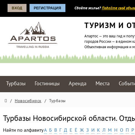
ВХОД
РЕГИСТРАЦИЯ
Сдаёте жилье?
Подайте своё объяв
ТУРИЗМ И О
Апартос — это ваш гид и попу
городов России — в едином к
Объективная информация и 
Турбазы
Гостиницы
Аренда
Места
Событ
/
Новосибирск
/
Турбазы
Турбазы Новосибирской области. Отд
Найти по алфавиту
А
Б
В
Г
Д
Е
Ё
Ж
З
И
К
Л
М
Н
О
П
Р