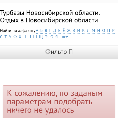
Турбазы Новосибирской области.
Отдых в Новосибирской области
Найти по алфавиту
А
Б
В
Г
Д
Е
Ё
Ж
З
И
К
Л
М
Н
О
П
Р
С
Т
У
Ф
Х
Ц
Ч
Ш
Щ
Э
Ю
Я
все
Фильтр
К сожалению, по заданым
параметрам подобрать
ничего не удалось