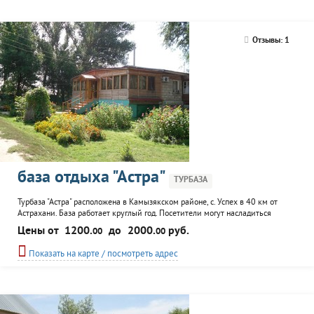
Отзывы: 1
база отдыха "Астра"
ТУРБАЗА
Турбаза "Астра" расположена в Камызякском районе, с. Успех в 40 км от
Астрахани. База работает круглый год. Посетители могут насладиться
рыбалкой и охотой. Клиенты могут воспользоваться услугами ресторана с
Цены от
1200.
до
2000.
руб.
00
00
домашней кухней, русской бани, аренды катера с егерем, аренды
весельной лодки, экскурсионного обслуживания, настольного тенниса,
Показать на карте / посмотреть адрес
бильярда. Возможна организация трансфера. ...