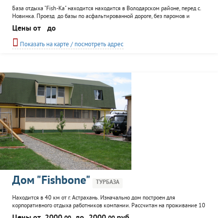
База отдыха "Fish-Ka" находится находится в Володарском районе, перед с.
Новинка. Проезд до базы по асфальтированной дороге, без паромов и
переправ. С базы удобный выезд на рыбные места, где ловится вобла, окунь,
Цены от
до
тарашка, лещ, щука и сазаны. На базе отдыха "Fish-Ka" восемь каменных
домов на 4-6 человек. В каждом доме есть беседка из бруса,
Показать на карте / посмотреть адрес
вместительностью до 15...
Дом "Fishbone"
ТУРБАЗА
Находится в 40 км от г. Астрахань. Изначально дом построен для
корпоративного отдыха работников компании. Рассчитан на проживание 10
человек. Подходит для любителей охоты и рыбалки. Посетители могут