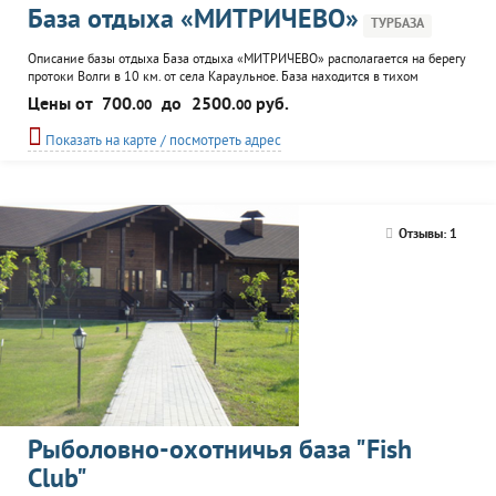
База отдыха «МИТРИЧЕВО»
ТУРБАЗА
Описание базы отдыха База отдыха «МИТРИЧЕВО» располагается на берегу
протоки Волги в 10 км. от села Караульное. База находится в тихом
уединенном месте вдали от населенных пунктов. Девственная природа
Цены от
700.
до
2500.
руб.
00
00
Прикаспийской низменности – уникальна! Здесь много редких растений и
животных, занесенных в Красную книгу. Чудесная неиспорченная природа,
Показать на карте / посмотреть адрес
экологически чистый район, обилие...
Отзывы: 1
Рыболовно-охотничья база "Fish
Club"