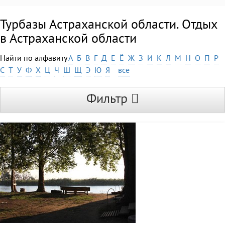
Турбазы Астраханской области. Отдых
в Астраханской области
Найти по алфавиту
А
Б
В
Г
Д
Е
Ё
Ж
З
И
К
Л
М
Н
О
П
Р
С
Т
У
Ф
Х
Ц
Ч
Ш
Щ
Э
Ю
Я
все
Фильтр