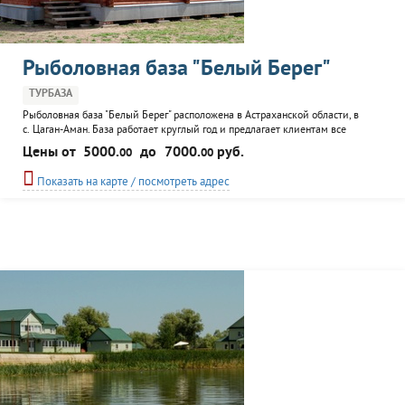
Рыболовная база "Белый Берег"
ТУРБАЗА
Рыболовная база "Белый Берег" расположена в Астраханской области, в
с. Цаган-Аман. База работает круглый год и предлагает клиентам все
условия для хорошего отдыха, рыбной ловли и охоты. К услугам
Цены от
5000.
до
7000.
руб.
00
00
посетителей: паром, трансфер, стоянка, экскурсионное обслуживание,
ресторан, бар, магазин, две бани, бассейн (в том числе и детский),
Показать на карте / посмотреть адрес
оборудованные места для пикника, пляж, организация...