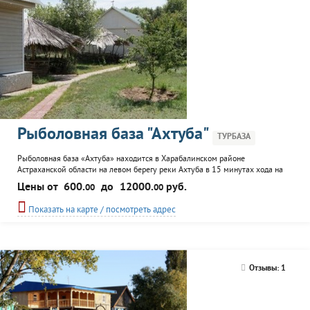
Рыболовная база "Ахтуба"
ТУРБАЗА
Рыболовная база «Ахтуба» находится в Харабалинском районе
Астраханской области на левом берегу реки Ахтуба в 15 минутах хода на
моторной лодке до Волги. Для размещения гостям на выбор
Цены от
600.
до
12000.
руб.
00
00
предоставляются двух, трех, четырех, шестиместные коттеджи , а также
кемпинг. У каждого дома беседка, мангал и коптильня (дрова включены в
Показать на карте / посмотреть адрес
стоимость проживания). На территории базы хорошо развита...
Отзывы: 1