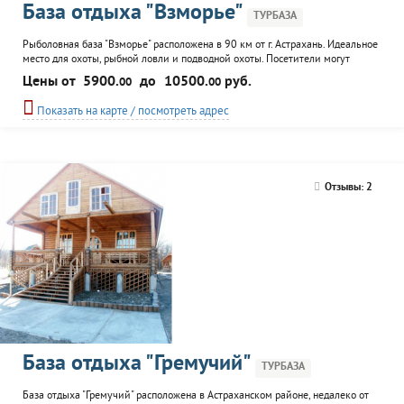
База отдыха "Взморье"
ТУРБАЗА
Рыболовная база "Взморье" расположена в 90 км от г. Астрахань. Идеальное
место для охоты, рыбной ловли и подводной охоты. Посетители могут
получить консультацию опытных егерей. В стоимость входит встреча в
Цены от
5900.
до
10500.
руб.
00
00
аэропорту или на ж/д вокзале, трансфер, лодка с мотором в сопровождении
егеря (на двух человек). Гости могут воспользоваться услугами
Показать на карте / посмотреть адрес
экскурсионного обслуживания, кафе-бара...
Отзывы: 2
База отдыха "Гремучий"
ТУРБАЗА
База отдыха "Гремучий" расположена в Астраханском районе, недалеко от