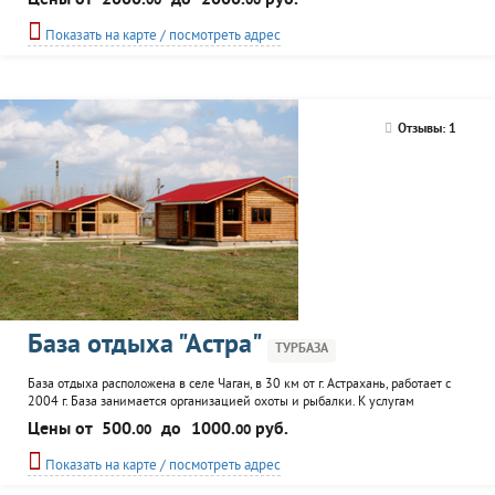
Цены от
2000.
до
2000.
руб.
00
00
воспользоваться услугами столовой, настольного тенниса, аренды катера,
услугами профессионального егеря, организацией пикника. В 100 метрах от
Показать на карте / посмотреть адрес
домика расположен магазин.
Отзывы: 1
База отдыха "Астра"
ТУРБАЗА
База отдыха расположена в селе Чаган, в 30 км от г. Астрахань, работает с
2004 г. База занимается организацией охоты и рыбалки. К услугам
посетителей: столовая с банкетным залом, оборудованный пляж, бильярд,
Цены от
500.
до
1000.
руб.
00
00
настольный теннис, сауна, организация водных развлечений, летние
беседки для пикников (мангал и шампуры предоставляются бесплатно),
Показать на карте / посмотреть адрес
аренда лодок и услуги профессионального егеря. Действует...