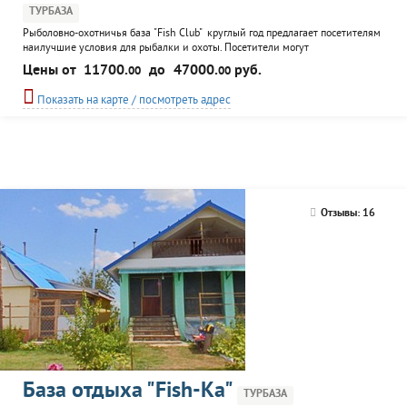
ТУРБАЗА
Рыболовно-охотничья база "Fish Club" круглый год предлагает посетителям
наилучшие условия для рыбалки и охоты. Посетители могут
воспользоваться услугами бани, бассейна, спортивными площадками,
Цены от
11700.
до
47000.
руб.
00
00
детской площадкой, настольным теннисом, экскурсионным обслуживанием,
прокатом катеров, услугами егеря. В стоимость проживания входит
Показать на карте / посмотреть адрес
трансфер. Действует система скидок.
Отзывы: 16
База отдыха "Fish-Ka"
ТУРБАЗА