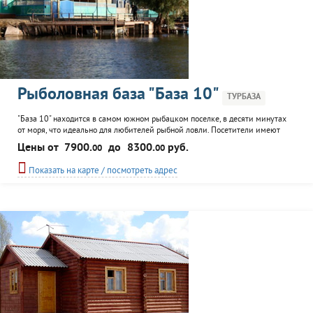
Рыболовная база "База 10"
ТУРБАЗА
"База 10" находится в самом южном рыбацком поселке, в десяти минутах
от моря, что идеально для любителей рыбной ловли. Посетители имеют
возможность разместиться в комфортабельной гостнице или в палаточном
Цены от
7900.
до
8300.
руб.
00
00
лагере. База занимается организацией зимней и летней рыбалки, охоты и
подводной охоты. К услугам клиентов: трансфер, индивидуальное
Показать на карте / посмотреть адрес
транспортное обслуживание, баня, прокат DVD...