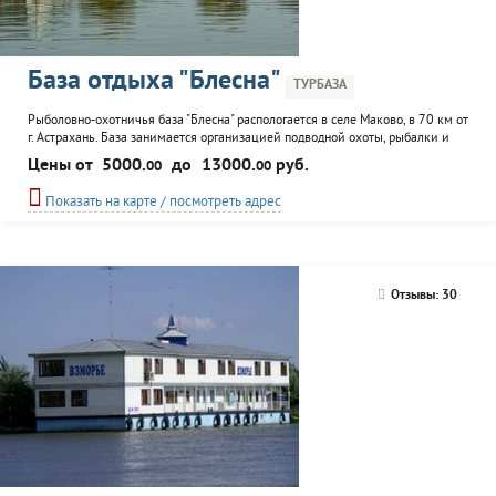
База отдыха "Блесна"
ТУРБАЗА
Рыболовно-охотничья база "Блесна" распологается в селе Маково, в 70 км от
г. Астрахань. База занимается организацией подводной охоты, рыбалки и
охоты. Подходит для семейного отдыха с детьми. К услугам гостей:
Цены от
5000.
до
13000.
руб.
00
00
ресторан, игровая комната, экскурсионное обслуживание, аренда лодки,
прокат снастей и снаряжения, баня, бильярд. Имеется возможность
Показать на карте / посмотреть адрес
проведения банкетов, торжественных мероприятий и...
Отзывы: 30