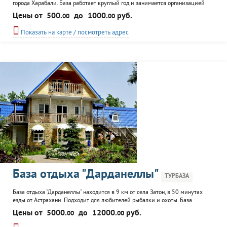
города Харабали. База работает круглый год и занимается организацией
отдыха, рыбалки и охоты. Посетители имеют возможность разместиться в
Цены от
500.
до
1000.
руб.
00
00
домиках со всеми удобствами, номере (без удобств) или поставить на
территории собственную палатку. Проживающие в палатке могут
Показать на карте / посмотреть адрес
пользоваться услугами автостоянки, душа, туалета и...
База отдыха "Дарданеллы"
ТУРБАЗА
База отдыха "Дарданеллы" находится в 9 км от села Затон, в 50 минутах
езды от Астрахани. Подходит для любителей рыбалки и охоты. База
работает круглый год. Посетители могут воспользоваться услугами
Цены от
5000.
до
12000.
руб.
00
00
ресторана, бильярда, бани, экскурсионного обслуживания. Гости могут
разместиться в 3-х этажной гостинице или в коттедже.