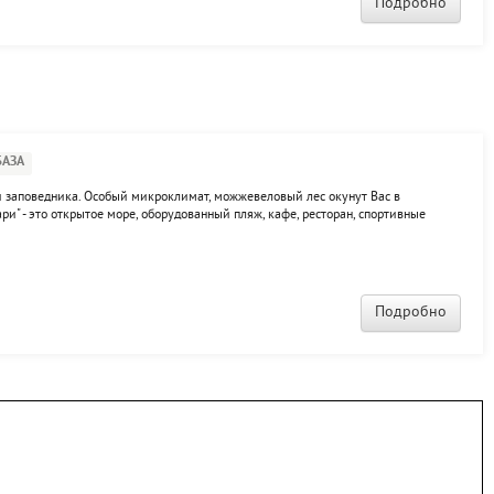
Подробно
БАЗА
и заповедника. Особый микроклимат, можжевеловый лес окунут Вас в
и" - это открытое море, оборудованный пляж, кафе, ресторан, спортивные
суга. На территории пансионата находятся несколько корпусов разной
Подробно