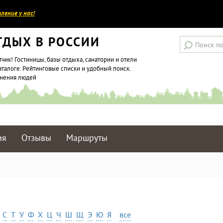
ление у нас!
ТДЫХ В РОССИИ
тчик! Гостиницы, базы отдыха, санатории и отели
аталоге. Рейтинговые списки и удобный поиск.
мнения людей
ия
Отзывы
Маршруты
С
Т
У
Ф
Х
Ц
Ч
Ш
Щ
Э
Ю
Я
все