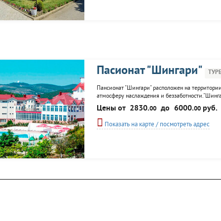
Пасионат "Шингари"
ТУР
Пансионат "Шингари" расположен на территори
атмосферу наслаждения и беззаботности."Шингар
площадки и множество вариантов проведения до
Цены от
2830.
до
6000.
руб.
00
00
этажности и вместимости. Главный корпус...
Показать на карте / посмотреть адрес