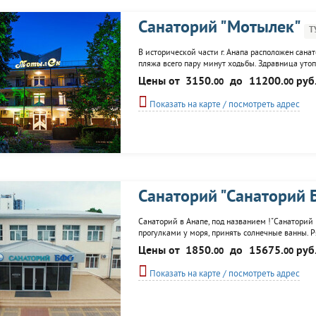
Санаторий "Мотылек"
Т
В исторической части г. Анапа расположен сана
пляжа всего пару минут ходьбы. Здравница утоп
духовному и физическому. Номера подразделяют
Цены от
3150.
до
11200.
руб
00
00
Лечебное отделение расположилось в отдельном
Показать на карте / посмотреть адрес
Санаторий "Санаторий
Санаторий в Анапе, под названием !"Санаторий 
прогулками у моря, принять солнечные ванны. Р
танцевальные площадки, а также бювет, где от
Цены от
1850.
до
15675.
руб
00
00
размещения 6 корпусов, расположенные ...
Показать на карте / посмотреть адрес