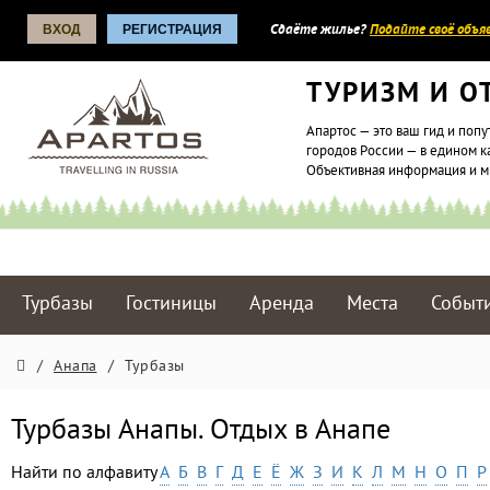
ВХОД
РЕГИСТРАЦИЯ
Сдаёте жилье?
Подайте своё объяв
ТУРИЗМ И О
Апартос — это ваш гид и попу
городов России — в едином к
Объективная информация и 
Турбазы
Гостиницы
Аренда
Места
Событ
/
Анапа
/
Турбазы
Турбазы Анапы. Отдых в Анапе
Найти по алфавиту
А
Б
В
Г
Д
Е
Ё
Ж
З
И
К
Л
М
Н
О
П
Р