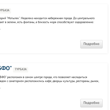
УРБАЗА
торий "Мотылек". Недалеко находится набережная города. До центрального
ает в зелени, есть фонтаны, а близость моря способствуют оздоровлению:
ся на: 1-ю, 2-ю категорию, номер повышенной комфортности и номер люкс.
.
 здании...
Подробно
 БФО"
ТУРБАЗА
БФО" расположен в самом центре города, что позволяет насладиться
ядом с санаторием расположились кафе, дворцы культуры, рестораны, рынок,
дыхающим предлагается попробовать два вида воды. Здравница предлагает для
.
Подробно