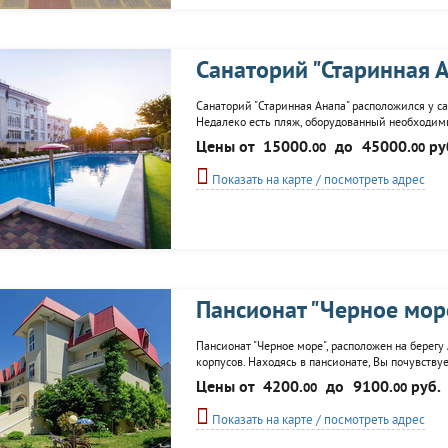
Cанаторий "Старинная 
Санаторий "Старинная Анапа" расположился у с
Недалеко есть пляж, оборудованный необходимы
Санаторий предлагает 88 номеров различного к
Цены от
15000.
до
45000.
ру
00
00
телефон, удобная мебель и все, что мы - отдых
Показать на карте / посмотреть адрес
Пансионат "Черное мор
Пансионат "Черное море", расположен на берегу
корпусов. Находясь в пансионате, Вы почувствуе
любовью и для гостей. Все представленные ном
Цены от
4200.
до
9100.
руб.
00
00
сопровождение...
Показать на карте / посмотреть адрес