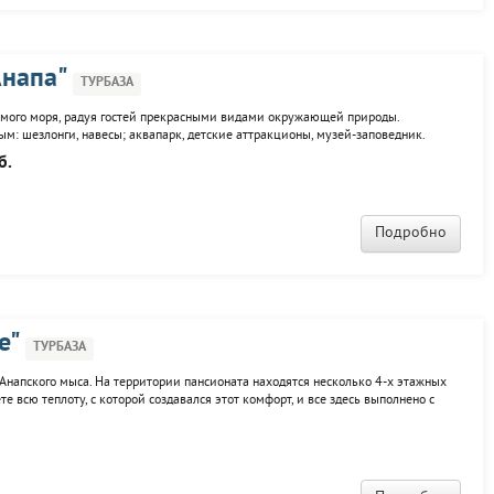
Анапа"
ТУРБАЗА
амого моря, радуя гостей прекрасными видами окружающей природы.
м: шезлонги, навесы; аквапарк, детские аттракционы, музей-заповедник.
ласса комфортности. В номерах имеются сплит-системы, цветные телевизоры,
б.
ающие
Подробно
е"
ТУРБАЗА
 Анапского мыса. На территории пансионата находятся несколько 4-х этажных
те всю теплоту, с которой создавался этот комфорт, и все здесь выполнено с
ера оснащены ТВ, холодильниками, кондиционерами, с/у. Есть экскурсионное